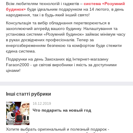
Всім любителям технологій і гаджетів –
система «Розумний
будинок»
буде ідеальним подарунком на 14 лютого, в день
народження, так і в будь-який інший свято!
Консультація та вибір обладнання перетворюються в
захоплюючий апгрейд вашого будинку. Налаштування та
установка системи «Розумний будинок» займає мінімум часу
в руках досвідчених професіоналів. Тепер за
енергозбереженням безпекою та комфортом буде стежити
єдина система.
Подарунки на день Закоханих від Інтернет-магазину
Faraon2000 - це світові виробники і якість за доступними
цінами!
Інші статті рубрики
16.12.2019
Что подарить на новый год
Хотите выбрать оригинальный и полезный подарок -