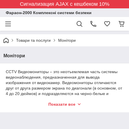
Сигнализация AJAX с кешбеком 10%
Фараон-2000 Комплексні системи безпеки
Товари та послуги
Монітори
Монітори
CCTV Видеомониторы – это неотъемлемая часть системы
видеонаблюдения, предназначенная для вывода
изображения от видеокамер. Видеомониторы отличаются
друг от друга размером экрана по диагонали (в основном, от
4 до 20 дюймов) и подразделяются на черно-белые и
цветные. Цветные видеомониторы рекомендуется
Показати все
использовать в случае, если в системе используются
цветные видеокамеры, однако цветной видеомонитор может
воспроизводить и черно-белое изображение. Точно так же
черно-белый видеомонитор может воспроизводить
изображение, полученное цветной камерой