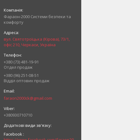
Фараон-2000 Системи безпеки та
комфорту
вул. Святотроїцька (Кірова), 73/1,
офіс 210, Черкаси, Україна
+380 (73) 481-19-91
Отдел продаж
+380 (96) 251-08-51
Відділ оптових продаж
faraon2000ck@gmail.com
+380930710710
Facebook
https://www.facebook.com/faraon2000ck/