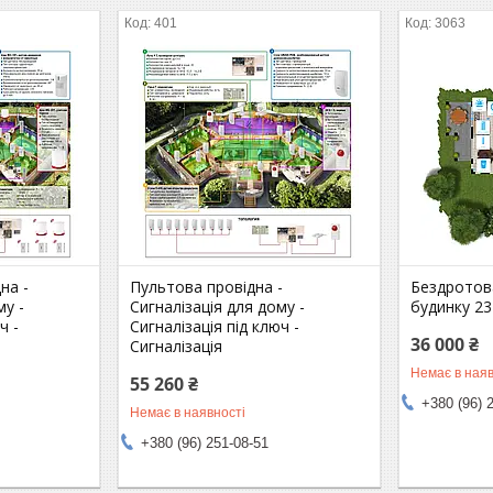
401
3063
на -
Пультова провідна -
Бездротова
му -
Сигналізація для дому -
будинку 23
ч -
Сигналізація під ключ -
36 000 ₴
Сигналізація
Немає в наяв
55 260 ₴
+380 (96) 
Немає в наявності
+380 (96) 251-08-51