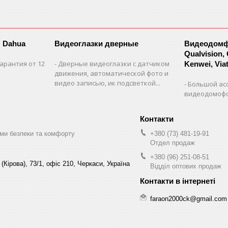
 Dahua
Видеоглазки дверные
Видеодомфо
Qualvision,
арантия от 12
Дверные видеоглазки с датчиком
Kenwei, Viate
движения, автоматической фото и
видео записью, ик подсветкой...
Большой ас
видеодомофо
ми безпеки та комфорту
+380 (73) 481-19-91
Отдел продаж
+380 (96) 251-08-51
(Кірова), 73/1, офіс 210, Черкаси, Україна
Відділ оптових продаж
faraon2000ck@gmail.com