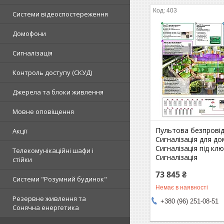
403
Системи відеоспостереження
Домофони
Сигналізація
Контроль доступу (СКУД)
Джерела та блоки живлення
Мовне оповіщення
Пультова безпровід
Акції
Сигналізація для до
Сигналізація під клю
Телекомунікаційні шафи і
Сигналізація
стійки
73 845 ₴
Системи "Розумний будинок"
Немає в наявності
Резервне живлення та
+380 (96) 251-08-51
Сонячна енергетика