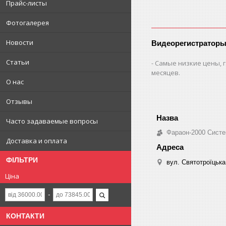
Прайс-листы
Фотогалерея
Новости
Видеорегистраторы
Статьи
Самые низкие цены, г
месяцев.
О нас
Отзывы
Часто задаваемые вопросы
Фараон-2000 Систе
Доставка и оплата
ФІЛЬТРИ
вул. Святотроїцька 
Ціна
КОНТАКТИ