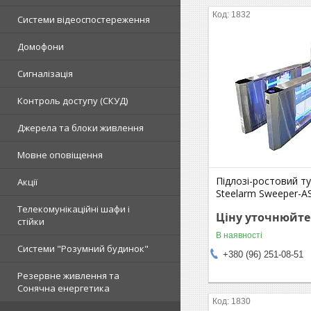
1832
Системи відеоспостереження
Домофони
Сигналізація
Контроль доступу (СКУД)
Джерела та блоки живлення
Мовне оповіщення
Підлозі-ростовий ту
Акції
Steelarm Sweeper-A
Телекомунікаційні шафи і
Ціну уточнюйте
стійки
В наявності
Системи "Розумний будинок"
+380 (96) 251-08-51
Резервне живлення та
Сонячна енергетика
1830