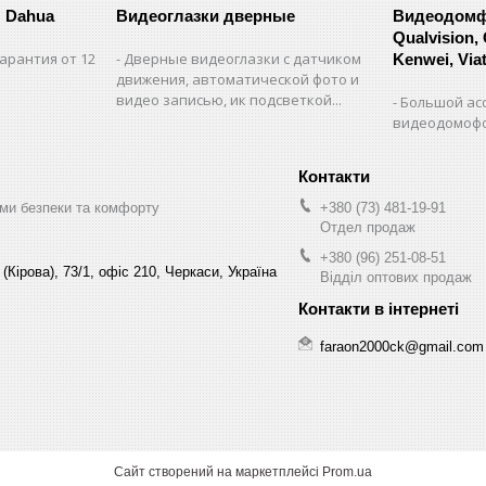
 Dahua
Видеоглазки дверные
Видеодомфо
Qualvision,
арантия от 12
Дверные видеоглазки с датчиком
Kenwei, Viate
движения, автоматической фото и
видео записью, ик подсветкой...
Большой ас
видеодомофо
ми безпеки та комфорту
+380 (73) 481-19-91
Отдел продаж
+380 (96) 251-08-51
(Кірова), 73/1, офіс 210, Черкаси, Україна
Відділ оптових продаж
faraon2000ck@gmail.com
Сайт створений на маркетплейсі
Prom.ua