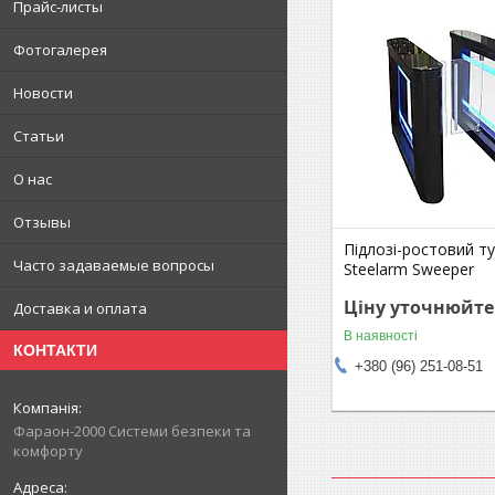
Прайс-листы
Фотогалерея
Новости
Статьи
О нас
Отзывы
Підлозі-ростовий ту
Часто задаваемые вопросы
Steelarm Sweeper
Ціну уточнюйте
Доставка и оплата
В наявності
КОНТАКТИ
+380 (96) 251-08-51
Фараон-2000 Системи безпеки та
комфорту