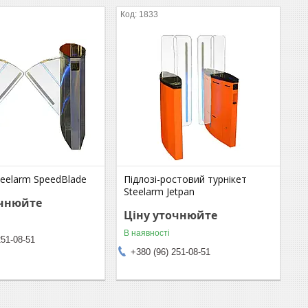
1833
teelarm SpeedBlade
Підлозі-ростовий турнікет
Steelarm Jetpan
очнюйте
Ціну уточнюйте
В наявності
251-08-51
+380 (96) 251-08-51