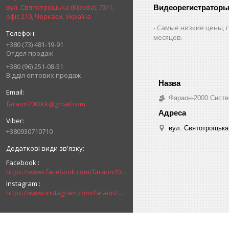
вул. Святотроїцька (Кірова), 73/1,
Видеорегистраторы
офіс 210, Черкаси, Україна
Самые низкие цены, г
месяцев.
+380 (73) 481-19-91
Отдел продаж
+380 (96) 251-08-51
Відділ оптових продаж
Фараон-2000 Систе
faraon2000ck@gmail.com
вул. Святотроїцька 
+380930710710
Facebook
https://www.facebook.com/faraon2000ck/
Instagram
https://www.instagram.com/faraon2000com/