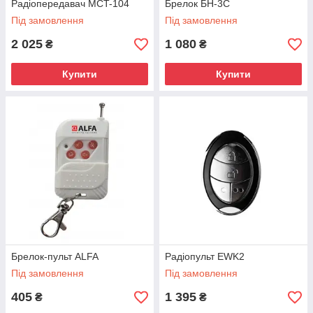
Радіопередавач MCT-104
Брелок БН-3С
Під замовлення
Під замовлення
2 025
1 080
₴
₴
Купити
Купити
Брелок-пульт ALFA
Радіопульт EWK2
Під замовлення
Під замовлення
405
1 395
₴
₴