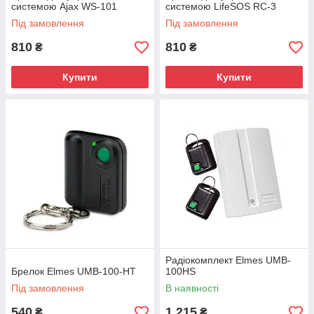
системою Ajax WS-101
системою LifeSOS RC-3
Під замовлення
Під замовлення
810
810
₴
₴
Купити
Купити
Радіокомплект Elmes UMB-
Брелок Elmes UMB-100-HT
100HS
Під замовлення
В наявності
540
1 215
₴
₴