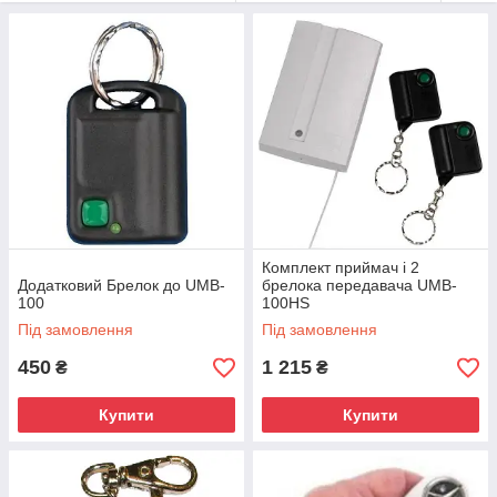
56-26.
Комплект приймач і 2
Додатковий Брелок до UMB-
брелока передавача UMB-
100
100HS
Під замовлення
Під замовлення
450
1 215
₴
₴
Купити
Купити