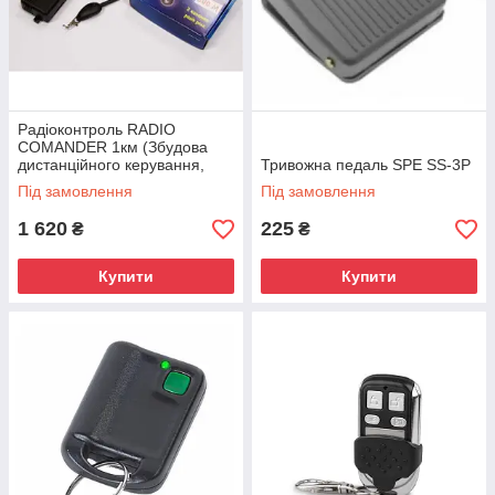
Радіоконтроль RADIO
COMANDER 1км (Збудова
дистанційного керування,
Тривожна педаль SPE SS-3P
радіус дії до 1000 м)
Під замовлення
Під замовлення
1 620
225
₴
₴
Купити
Купити