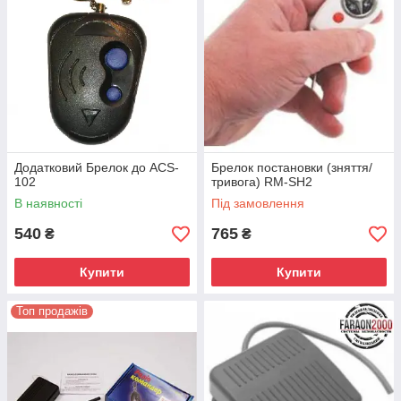
Додатковий Брелок до ACS-
Брелок постановки (зняття/
102
тривога) RM-SH2
В наявності
Під замовлення
540
765
₴
₴
Купити
Купити
Топ продажів