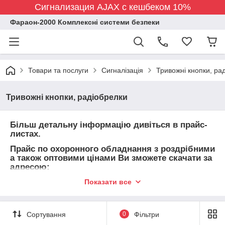
Сигнализация AJAX с кешбеком 10%
Фараон-2000 Комплексні системи безпеки
Товари та послуги
Сигналізація
Тривожні кнопки, ра
Тривожні кнопки, радіобрелки
Більш детальну інформацію дивіться в прайс-
листах.
Прайс по охоронного обладнання з роздрібними
а також оптовими цінами Ви зможете скачати за
адресою:
http://faraon-
Показати все
2000.uaprom.net/price_lists.html
Для узгодження остаточних оптових цін
Сортування
0
Фільтри
телефонуйте за тел. 063-717-38-55 або 098-858-