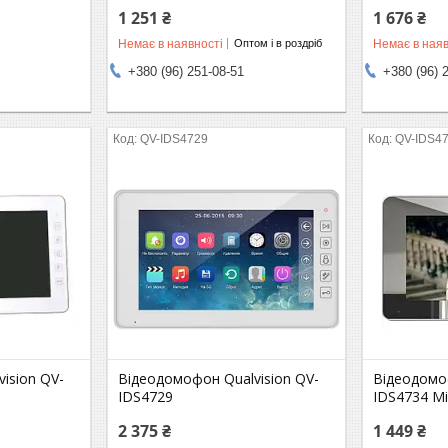
1 251 ₴
1 676 ₴
Немає в наявності
Немає в наяв
Оптом і в роздріб
+380 (96) 251-08-51
+380 (96) 
QV-IDS4729
QV-IDS47
ision QV-
Відеодомофон Qualvision QV-
Відеодомоф
IDS4729
IDS4734 Mi
2 375 ₴
1 449 ₴