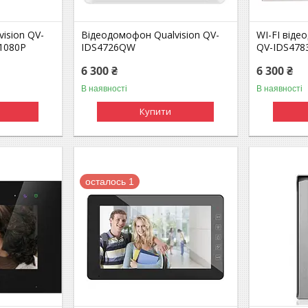
ision QV-
Відеодомофон Qualvision QV-
WI-FI віде
 1080P
IDS4726QW
QV-IDS47
6 300 ₴
6 300 ₴
В наявності
В наявності
Купити
осталось 1