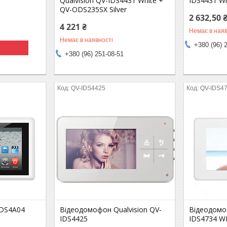
Qualvision QV-IDS4431 White +
IDS4431 Wh
QV-ODS235SX Silver
2 632,50 
4 221 ₴
Немає в наяв
Немає в наявності
+380 (96) 
+380 (96) 251-08-51
QV-IDS4425
QV-IDS4
IDS4A04
Відеодомофон Qualvision QV-
Відеодомоф
IDS4425
IDS4734 W