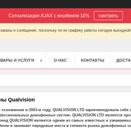
Сигнализация AJAX с кешбеком 10%
смотреть
заказы и сообщения, поскольку по ее графику работы сегодня выходной
ВАРЫ И УСЛУГИ
О НАС
КОНТАКТЫ
ДОСТА
ы Qualvision
 о
снованная в 2003-м году, QUALVISION LTD зарекомендовала себя 
фессиональных домофонных систем. QUALVISION LTD является про
Бренд QUALVISION является одним из самых известных и узнаваемы
ном и занимает передовые места в сегменте рынка домофонных с