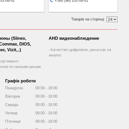
251-08-51
+380 (96) 251-08-51
ны (Slinex,
AHD видеонаблюдение
 Commax, DIOS,
Качество цифровое, цена как за
c, Vizit,..)
аналог.
сортимент
нов по низким ценам.
Графік роботи
Понеділок
09:00
18:00
Вівторок
09:00
18:00
Середа
09:00
18:00
Четвер
09:00
18:00
Пʼятниця
09:00
18:00