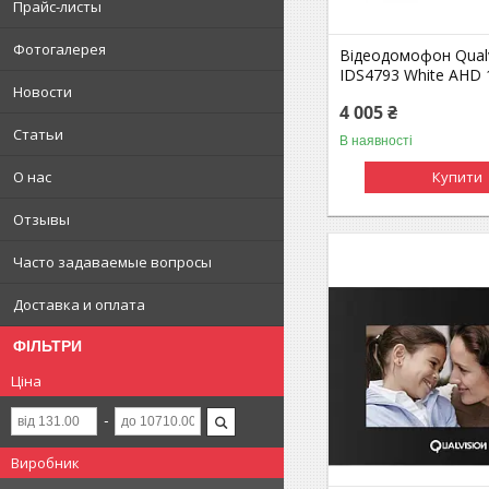
Прайс-листы
Фотогалерея
Відеодомофон Qualv
IDS4793 White AHD
Новости
4 005 ₴
Статьи
В наявності
Купити
О нас
Отзывы
Часто задаваемые вопросы
Доставка и оплата
ФІЛЬТРИ
Ціна
Виробник