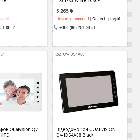
ite
IDS4783 White 1080P
₴
5 265 ₴
ності
Немає в наявності
Оптом і в роздріб
251-08-51
+380 (96) 251-08-51
734
QV-IDS4A08
он Qualvision QV-
Відеодомофон QUALVISION
HITE
QV-IDS4A08 Black