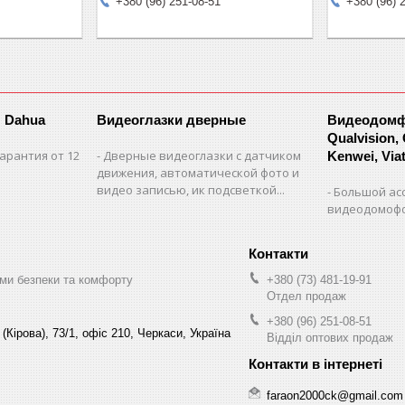
+380 (96) 251-08-51
+380 (96) 
 Dahua
Видеоглазки дверные
Видеодомфо
Qualvision,
арантия от 12
Дверные видеоглазки с датчиком
Kenwei, Viate
движения, автоматической фото и
видео записью, ик подсветкой...
Большой ас
видеодомофо
ми безпеки та комфорту
+380 (73) 481-19-91
Отдел продаж
+380 (96) 251-08-51
(Кірова), 73/1, офіс 210, Черкаси, Україна
Відділ оптових продаж
faraon2000ck@gmail.com