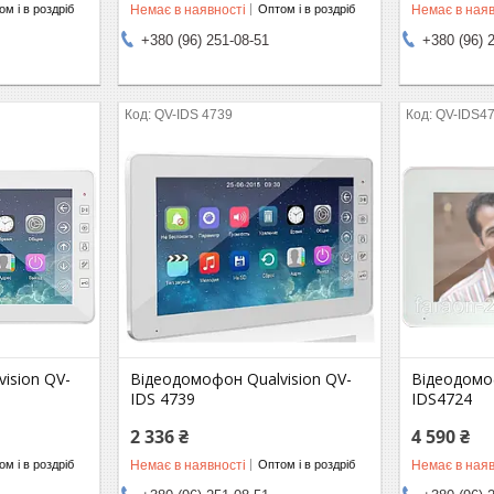
Немає в наявності
Немає в наяв
м і в роздріб
Оптом і в роздріб
+380 (96) 251-08-51
+380 (96) 
QV-IDS 4739
QV-IDS4
ision QV-
Відеодомофон Qualvision QV-
Відеодомоф
IDS 4739
IDS4724
2 336 ₴
4 590 ₴
Немає в наявності
Немає в наяв
м і в роздріб
Оптом і в роздріб