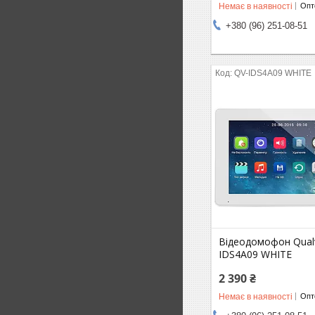
Немає в наявності
Опто
+380 (96) 251-08-51
QV-IDS4A09 WHITE
Відеодомофон Qualv
IDS4A09 WHITE
2 390 ₴
Немає в наявності
Опто