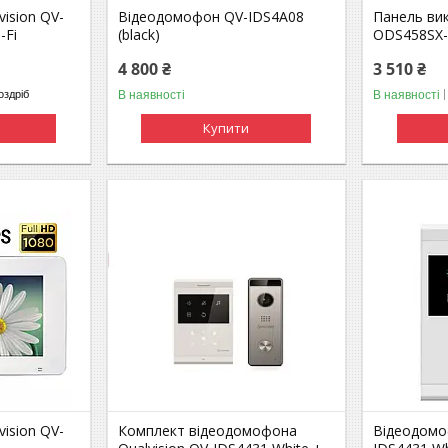
ision QV-
Відеодомофон QV-IDS4A08
Панель вик
-Fi
(black)
ODS458SX-4
4 800 ₴
3 510 ₴
В наявності
В наявності
оздріб
Купити
ision QV-
Комплект відеодомофона
Відеодомоф