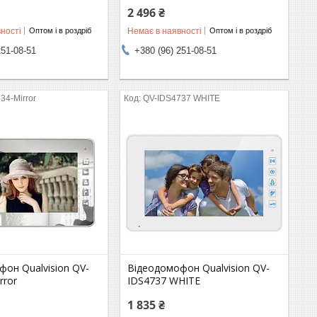
2 496 ₴
ності
Немає в наявності
Оптом і в роздріб
Оптом і в роздріб
251-08-51
+380 (96) 251-08-51
34-Mirror
QV-IDS4737 WHITE
он Qualvision QV-
Відеодомофон Qualvision QV-
rror
IDS4737 WHITE
1 835 ₴