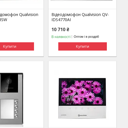
одомофон Qualvision
Відеодомофон Qualvision QV-
83SW
IDS4770AI
10 710 ₴
В наявності
Оптом і в роздріб
Купити
Купити