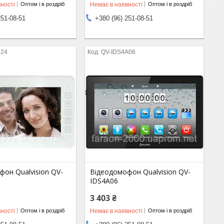
ності
Немає в наявності
Оптом і в роздріб
Оптом і в роздріб
251-08-51
+380 (96) 251-08-51
724
QV-IDS4A06
он Qualvision QV-
Відеодомофон Qualvision QV-
IDS4A06
3 403 ₴
ності
Немає в наявності
Оптом і в роздріб
Оптом і в роздріб