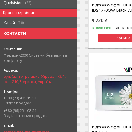
Qualvision
22
Відеодомофон Qualv
IDS4770QW Black Wi
Країна виробник
9 720 ₴
Китай
16
В наявності
Оптом і в р
КОНТАКТИ
Купити
Фараон-2000 Системи безпеки та
комфорту
вул. Святотроїцька (Кірова), 73/1,
офіс 210, Черкаси, Україна
+380 (73) 481-19-91
Отдел продаж
+380 (96) 251-08-51
Відділ оптових продаж
Відеодомофон Qualv
faraon2000ck@gmail.com