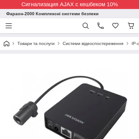
Сигнализация AJAX с кешбеком 10%
Фараон-2000 Комплексні системи безпеки
Товари та послуги
Системи відеоспостереження
IP-