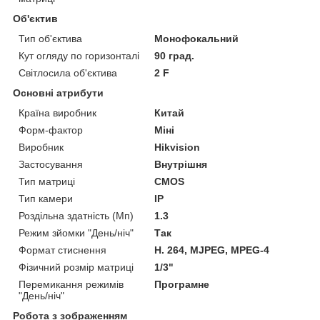
Об'єктив
Тип об'єктива
Монофокальний
Кут огляду по горизонталі
90 град.
Світлосила об'єктива
2 F
Основні атрибути
Країна виробник
Китай
Форм-фактор
Міні
Виробник
Hikvision
Застосування
Внутрішня
Тип матриці
CMOS
Тип камери
IP
Роздільна здатність (Мп)
1.3
Режим зйомки "День/ніч"
Так
Формат стиснення
H. 264, MJPEG, MPEG-4
Фізичний розмір матриці
1/3"
Перемикання режимів
Програмне
"День/ніч"
Робота з зображенням