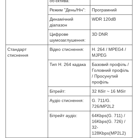
об'єктива:
Режим "День/Ніч":
Програмний
Динамічний
WDR 120dB
діапазон
Цифрове
3D DNR
шумозаглушення:
Стандарт
Відео стиснення:
H. 264 / MPEG4 /
стиснення
MJPEG
Тип H. 264 кадака
Базовий профіль /
Головний профіль
/ Просунутий
профіль
Бітрейт:
32 Кбіт ~ 16 Мбіт
Аудіо стиснення:
G. 711/G.
726/MP2L2
Бітрейт аудіо:
64Kbps(G. 711) /
16Kbps(G. 726) /
32-
128Kbps(MP2L2)