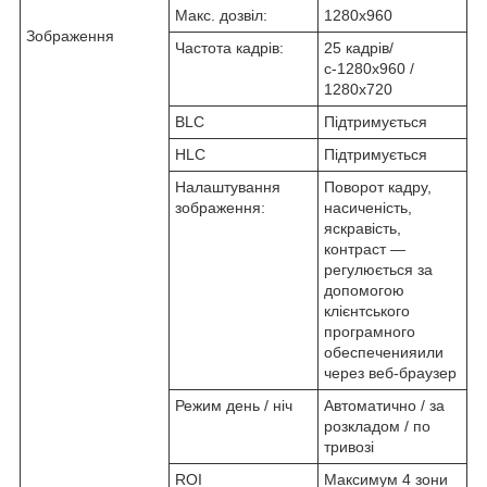
Макс. дозвіл:
1280x960
Зображення
Частота кадрів:
25 кадрів/
с-1280x960 /
1280х720
BLC
Підтримується
HLC
Підтримується
Налаштування
Поворот кадру,
зображення:
насиченість,
яскравість,
контраст ―
регулюється за
допомогою
клієнтського
програмного
обеспеченияили
через веб-браузер
Режим день / ніч
Автоматично / за
розкладом / по
тривозі
ROI
Максимум 4 зони