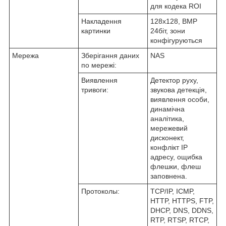
для кодека ROI
Накладення
128х128, BMP
картинки
24біт, зони
конфігуруються
Мережа
Зберігання даних
NAS
по мережі:
Виявлення
Детектор руху,
тривоги:
звукова детекція,
виявлення особи,
динамічна
аналітика,
мережевий
дисконект,
конфлікт IP
адресу, ощибка
флешки, флеш
заповнена.
Протоколы:
TCP/IP, ICMP,
HTTP, HTTPS, FTP,
DHCP, DNS, DDNS,
RTP, RTSP, RTCP,