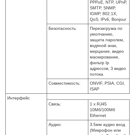
PPPoE, NTP, UPnP,
SMTP, SNMP,
IGMP, 802.1X,
QoS, IPv6, Bonjour
Безопасность:
Перезагрузка по
умолчанию,
защита паролем,
водяной знак,
мерцание, видео
маскирование,
фильтр Ip
адрессов,
3 видео
потока.
Совместимость:
ONVIF, PSIA, CGI,
ISAP
Интерфейс
Связь:
1 х RJ45
10Mб/100Mб
Ethernet
Аудио:
3.5мм аудио вход
(Микрофон или