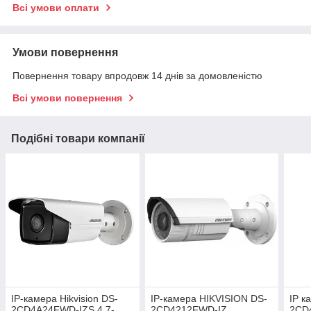
Всі умови оплати
Умови повернення
Повернення товару впродовж 14 днів за домовленістю
Всі умови повернення
Подібні товари компанії
IP-камера Hikvision DS-
IP-камера HIKVISION DS-
IP к
2CD4A24FWD-IZS 4.7-
2CD4212FWD-IZ
2CD