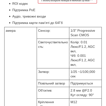
ROI кодек
Підтримка PoE
Аудіо, тривожні входи
Підтримка карти пам'яті до 64Гб
амера
Сенсор:
1/3" Progressive
Scan CMOS
Светочуствительно
Колір: 0.01
сть:
Люкс/F1.2, AGC
вкл,
Ч/б: 0.001
Люкс/F1.2, AGC
вкл,
Затвор:
1/25 ~1/100,000
сек
Повільний затвор
Підтримується
Об'єктив:
2.8 мм @F2.0
Кут огляду: 90°
Кріплення
М12