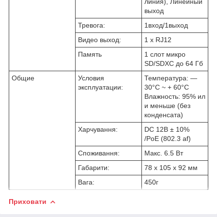
линия), Линейный
выход
Тревога:
1вход/1выход
Видео выход:
1 х RJ12
Память
1 слот микро
SD/SDXC до 64 Гб
Общие
Условия
Температура: ―
эксплуатации
:
30°C ~ + 60°C
Влажность: 95% ил
и меньше (без
конденсата)
Харчування:
DC 12В ± 10%
/PoE (802.3 af)
Споживання:
Макс. 6.5 Вт
Габарити:
78 х 105 х 92 мм
Вага:
450г
Приховати