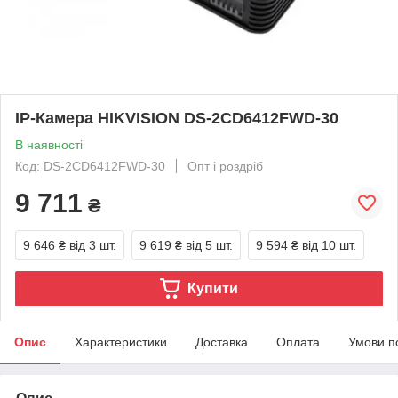
IP-Камера HIKVISION DS-2CD6412FWD-30
В наявності
Код: DS-2CD6412FWD-30
Опт і роздріб
9 711
₴
9 646 ₴
від 3 шт.
9 619 ₴
від 5 шт.
9 594 ₴
від 10 шт.
Купити
Опис
Характеристики
Доставка
Оплата
Умови п