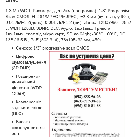
Опис
1.3 Мп WDR IP-камера, день/ніч (програмно), 1/3" Progressive
Scan CMOS, H. 264/MPEG4/MJPEG, f=2.8 мм (кут огляду 90°),
0.01 Лк/F1.2(день), 0.001 Лк/F1.2 (ніч); Запис: 1280х960 - 25 к/
с, WDR 120dB, 3DNR, BLC; Аудіо: 1вх/1вых; Тривога:
1вх/1вых; слот під мікро карту SD до 64gb; -30°С +60°С, DC
12В / 6.5 Вт, PoE (802.3 af), 78x105x32 мм, 450г.
Сенсор: 1/3" progressive scan CMOS
Цифрове
шумозаглушення
(3D DNR)
Розширений
динамічний
діапазон (WDR
120dB)
Компенсація
заднього світла
(BLC)
Висока
светочуствительн
ость