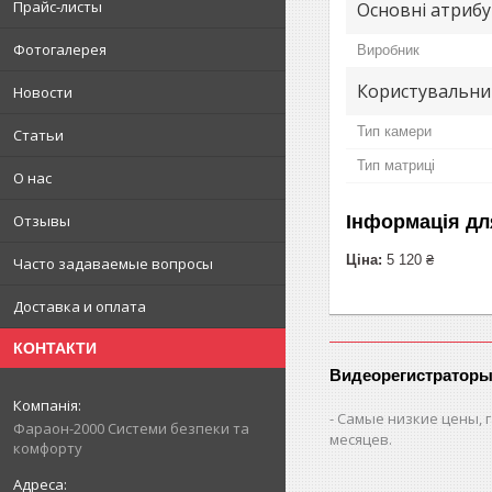
Прайс-листы
Основні атриб
Фотогалерея
Виробник
Користувальни
Новости
Тип камери
Статьи
Тип матриці
О нас
Інформація дл
Отзывы
Ціна:
5 120 ₴
Часто задаваемые вопросы
Доставка и оплата
КОНТАКТИ
Видеорегистраторы
Самые низкие цены, г
Фараон-2000 Системи безпеки та
месяцев.
комфорту