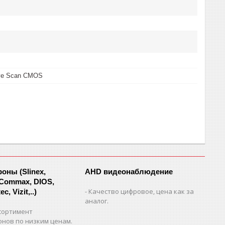
ive Scan CMOS
ны (Slinex,
AHD видеонаблюдение
 Commax, DIOS,
Качество цифровое, цена как за
c, Vizit,..)
аналог.
сортимент
нов по низким ценам.