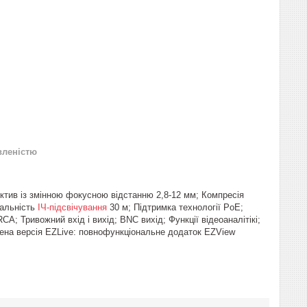
вленістю
ктив із змінною фокусною відстанню 2,8-12 мм; Компресія
Дальність
ІЧ-підсвічування
30 м; Підтримка технології PoE;
A; Тривожний вхід і вихід; BNC вихід; Функції відеоаналітікі;
ощена версія EZLive: повнофункціональне додаток EZView