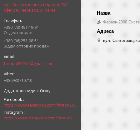
вул. Святотроїцька (Кірова), 73/1,
офіс 210, Черкаси, Україна
Фараон-2000 Систе
+380 (73) 481-19-91
Отдел продаж
+380 (96) 251-08-51
вул. Святотроїцька 
Відділ оптових продаж
faraon2000ck@gmail.com
+380930710710
Facebook
https://www.facebook.com/faraon2000ck/
Instagram
https://www.instagram.com/faraon2000com/