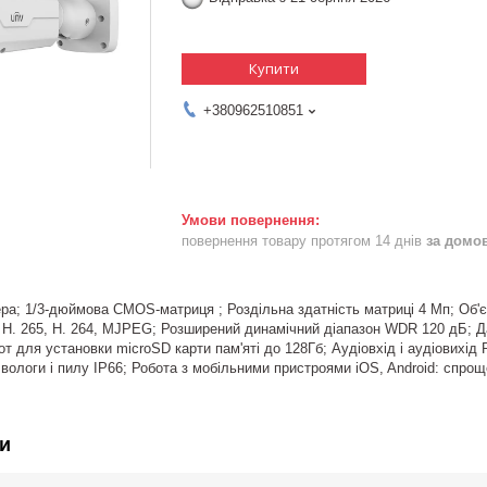
Купити
+380962510851
повернення товару протягом 14 днів
за домо
ра; 1/3-дюймова CMOS-матриця ; Роздільна здатність матриці 4 Мп; Об'є
, H. 265, H. 264, MJPEG; Розширений динамічний діапазон WDR 120 дБ; 
 для установки microSD карти пам'яті до 128Гб; Аудіовхід і аудіовихід RC
 вологи і пилу IP66; Робота з мобільними пристроями iOS, Android: спр
и