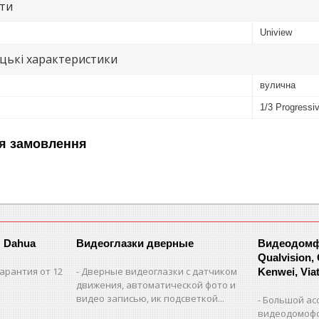
ути
Uniview
цькі характеристики
вулична
1/3 Progress
я замовлення
 Dahua
Видеоглазки дверные
Видеодомфо
Qualvision,
арантия от 12
Дверные видеоглазки с датчиком
Kenwei, Viate
движения, автоматической фото и
видео записью, ик подсветкой...
Большой ас
видеодомофо