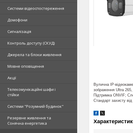
Системи відеоспостереження
Домофони
Сигналізація
Контроль доступу (СКУД)
Джерела та блоки живлення
Мовне оповіщення
Акції
Вулична IP-відеокаме
Телекомунікаційні шафи і
зображення Ultra 265
стійки
Підтримка ONVIF; Слот
Стандарт захисту від
Системи "Розумний будинок"
Резервне живлення та
Характеристик
Сонячна енергетика