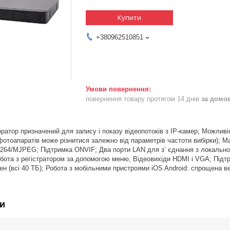
Купити
+380962510851
повернення товару протягом 14 днів
за домо
ратор призначений для запису і показу відеопотоків з IP-камер; Можливіс
 фотоапаратів може різнитися залежно від параметрів частоти вибірки); М
264/MJPEG; Підтримка ONVIF; Два порти LAN для з’ єднання з локальною
обота з регістратором за допомогою меню; Відеовихіди HDMI і VGA; Підтр
ен (всі 40 ТБ); Робота з мобільними пристроями iOS Android: спрощена 
и