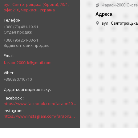
вул. Святотроїцька (Кірова), 73/1,
Фараон-2000 Систе
офіс 210, Черкаси, Україна
вул. Святотроїцька 
+380 (73) 481-19-91
Отдел продаж
+380 (96) 251-08-51
Відділ оптових продаж
faraon2000ck@gmail.com
+380930710710
Facebook
https://www.facebook.com/faraon2000ck/
Instagram
https://www.instagram.com/faraon2000com/