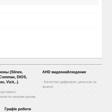
ны (Slinex,
AHD видеонаблюдение
 Commax, DIOS,
Качество цифровое, цена как за
c, Vizit,..)
аналог.
сортимент
нов по низким ценам.
Графік роботи