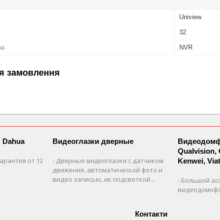
Uniview
32
ра
NVR
я замовлення
 Dahua
Видеоглазки дверные
Видеодомфо
Qualvision,
арантия от 12
Дверные видеоглазки с датчиком
Kenwei, Viate
движения, автоматической фото и
видео записью, ик подсветкой...
Большой ас
видеодомофо