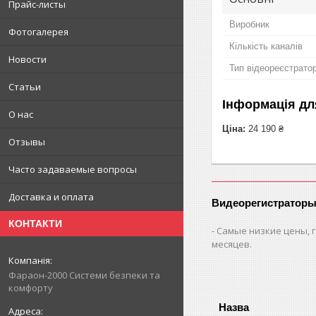
Прайс-листы
Виробник
Фотогалерея
Кількість каналів
Новости
Тип відеореєстрато
Статьи
Інформація дл
О нас
Ціна:
24 190 ₴
Отзывы
Часто задаваемые вопросы
Доставка и оплата
Видеорегистраторы
КОНТАКТИ
Самые низкие цены, г
месяцев.
Фараон-2000 Системи безпеки та
комфорту