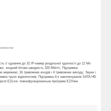
вленістю
ть з’ єднання до 32 IP-камер роздільної здатності до 12 Мп
акс. вхідний бітова швидкість 320 Мбіт/с; Підтримка
 мережею; 16 тривожних входів і 4 тривожних виходу; Звуки і
имка трьох відеопотоків; Підтримка 4-х накопичувачів SATA HD
версія EZLive: повнофункціональна програма EZView