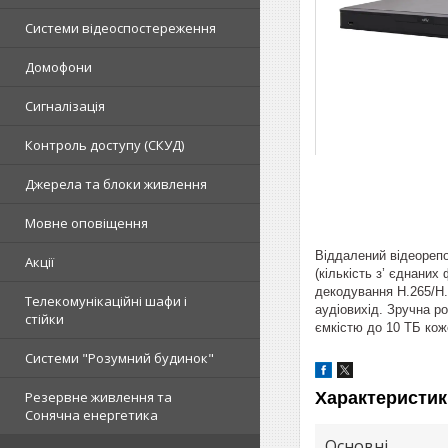
Системи відеоспостереження
Домофони
Сигналізація
Контроль доступу (СКУД)
Джерела та блоки живлення
Мовне оповіщення
Віддалений відеорепо
Акції
(кількість з’ єднаних
декодування H.265/H.
Телекомунікаційні шафи і
аудіовихід. Зручна р
стійки
ємкістю до 10 ТБ кож
Системи "Розумний будинок"
Характеристик
Резервне живлення та
Сонячна енергетика
Основні