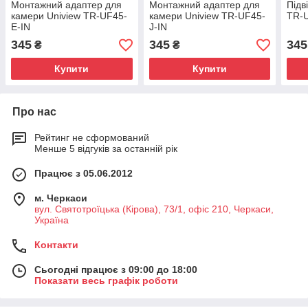
Монтажний адаптер для
Монтажний адаптер для
Підв
камери Uniview TR-UF45-
камери Uniview TR-UF45-
TR-U
E-IN
J-IN
345
345
345
₴
₴
Купити
Купити
Про нас
Рейтинг не сформований
Менше 5 відгуків за останній рік
Працює з 05.06.2012
м. Черкаси
вул. Святотроїцька (Кірова), 73/1, офіс 210, Черкаси,
Україна
Контакти
Сьогодні працює з 09:00 до 18:00
Показати весь графік роботи