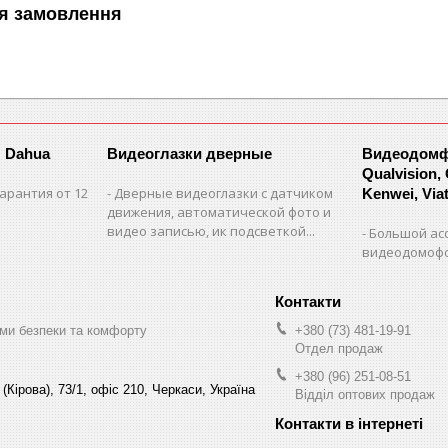
я замовлення
 Dahua
Видеоглазки дверные
Видеодомфо
Qualvision,
арантия от 12
Дверные видеоглазки с датчиком
Kenwei, Viate
движения, автоматической фото и
видео записью, ик подсветкой...
Большой ас
видеодомофо
ми безпеки та комфорту
+380 (73) 481-19-91
Отдел продаж
+380 (96) 251-08-51
(Кірова), 73/1, офіс 210, Черкаси, Україна
Відділ оптових продаж