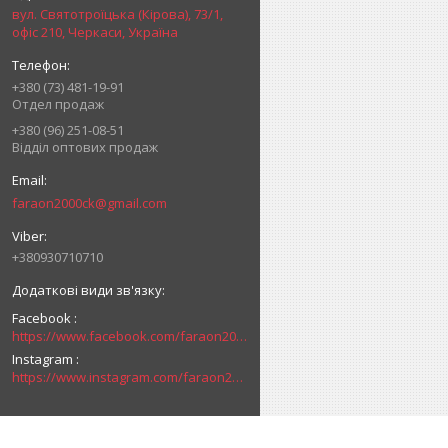
вул. Святотроїцька (Кірова), 73/1,
офіс 210, Черкаси, Україна
+380 (73) 481-19-91
Отдел продаж
+380 (96) 251-08-51
Відділ оптових продаж
faraon2000ck@gmail.com
+380930710710
Facebook
https://www.facebook.com/faraon2000ck/
Instagram
https://www.instagram.com/faraon2000com/