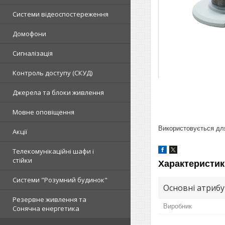
Системи відеоспостереження
Домофони
Сигналізація
Контроль доступу (СКУД)
Джерела та блоки живлення
Мовне оповіщення
Використовується для
Акції
Телекомунікаційні шафи і
стійки
Характеристик
Системи "Розумний будинок"
Основні атриб
Резервне живлення та
Виробник
Сонячна енергетика