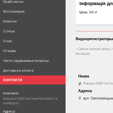
Прайс-листы
Інформація дл
Фотогалерея
Ціна:
345 ₴
Новости
Статьи
Видеорегистраторы
О нас
Самые низкие цены, г
Отзывы
месяцев.
Часто задаваемые вопросы
Доставка и оплата
КОНТАКТИ
Фараон-2000 Систе
Фараон-2000 Системи безпеки та
вул. Святотроїцька 
комфорту