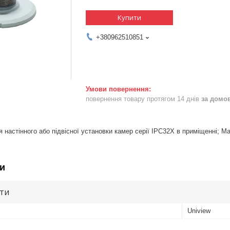
Купити
+380962510851
повернення товару протягом 14 днів
за домо
 настінного або підвісної установки камер серії IPC32X в приміщенні; М
и
ути
Uniview