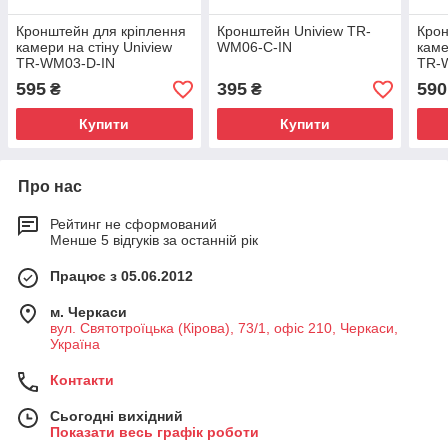
Кронштейн для кріплення
Кронштейн Uniview TR-
Крон
камери на стіну Uniview
WM06-C-IN
каме
TR-WM03-D-IN
TR-
595
395
590
₴
₴
Купити
Купити
Про нас
Рейтинг не сформований
Менше 5 відгуків за останній рік
Працює з 05.06.2012
м. Черкаси
вул. Святотроїцька (Кірова), 73/1, офіс 210, Черкаси,
Україна
Контакти
Сьогодні вихідний
Показати весь графік роботи