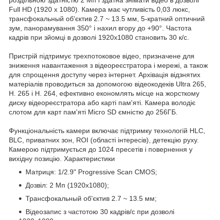
Full HD (1920 x 1080). Камера має чутливість 0,03 люкс,
трансфокальный об'єктив 2.7 ~ 13.5 мм, 5-кратний оптичний
зум, панорамування 350° і нахил вгору до +90°. Частота
кадрів при зйомці в дозволі 1920x1080 становить 30 к/с.
Пристрій підтримує трехпотоковое відео, призначене для
зниження навантаження з відеореєстратора і мережі, а також
для спрощення доступу через інтернет. Архівація відзнятих
матеріалів проводиться за допомогою відеокодеків Ultra 265,
H. 265 і H. 264, ефективно економлять місце на жорсткому
диску відеореєстратора або карті пам'яті. Камера володіє
слотом для карт пам'яті Micro SD ємністю до 256ГБ.
Функціональність камери включає підтримку технологій HLC,
BLC, приватних зон, ROI (області інтересів), детекцію руху.
Камерою підтримується до 1024 пресетів і повернення у
вихідну позицію. Характеристики
Матриця: 1/2.9" Progressive Scan CMOS;
Дозвіл: 2 Мп (1920x1080);
Трансфокальный об'єктив 2.7 ~ 13.5 мм;
Відеозапис з частотою 30 кадрів/с при дозволі