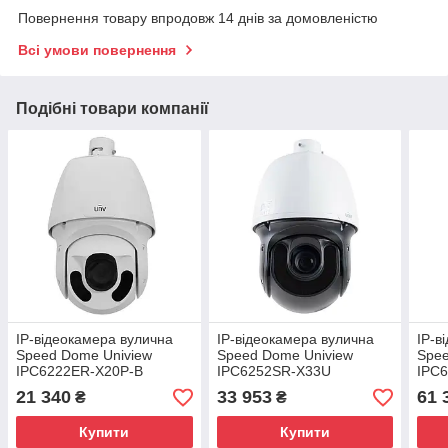
Повернення товару впродовж 14 днів за домовленістю
Всі умови повернення
Подібні товари компанії
IP-відеокамера вулична
IP-відеокамера вулична
IP-в
Speed Dome Uniview
Speed Dome Uniview
Spee
IPC6222ER-X20P-B
IPC6252SR-X33U
IPC
21 340
33 953
61 
₴
₴
Купити
Купити