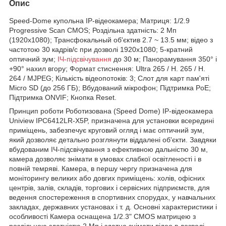
Опис
Speed-Dome купольна IP-відеокамера; Матриця: 1/2.9
Progressive Scan CMOS; Роздільна здатність: 2 Мп
(1920x1080); Трансфокальный об'єктив 2.7 ~ 13.5 мм; відео з
частотою 30 кадрів/с при дозволі 1920x1080; 5-кратний
оптичний зум;
ІЧ-підсвічування
до 30 м; Панорамування 350° і
+90° нахил вгору; Формат стиснення: Ultra 265 / H. 265 / H.
264 / MJPEG; Кількість відеопотоків: 3; Слот для карт пам'яті
Micro SD (до 256 ГБ); Вбудований мікрофон; Підтримка PoE;
Підтримка ONVIF; Кнопка Reset.
Принцип роботи Роботизована (Speed Dome) IP-відеокамера
Uniview IPC6412LR-X5P, призначена для установки всередині
приміщень, забезпечує круговий огляд і має оптичний зум,
який дозволяє детально розглянути віддалені об'єкти. Завдяки
вбудованим ІЧ-підсвічування з ефективною дальністю 30 м,
камера дозволяє знімати в умовах слабкої освітленості і в
повній темряві. Камера, в першу чергу призначена для
моніторингу великих або довгих приміщень: холів, офісних
центрів, залів, складів, торгових і сервісних підприємств, для
ведення спостереження в спортивних спорудах, у навчальних
закладах, державних установах і т. д. Основні характеристики і
особливості Камера оснащена 1/2.3" CMOS матрицею з
роздільною здатністю 2 Мп і здатна знімати відео в дозволі