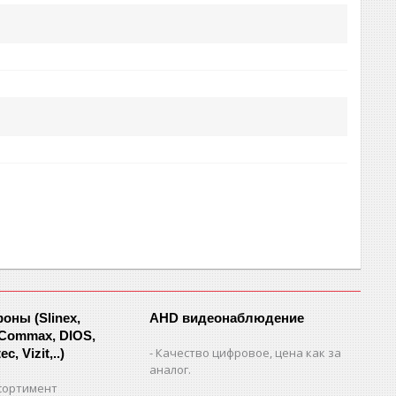
ны (Slinex,
AHD видеонаблюдение
 Commax, DIOS,
Качество цифровое, цена как за
c, Vizit,..)
аналог.
сортимент