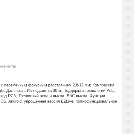
вленістю
 с переменным фокусным расстоянием 2,8-12 мм; Компрессия
дБ; Дальность ИК-подсветки 30 м; Поддержка технологии PoE;
ыход RCA; Тревожный вход и выход; BNC выход; Функции
iOS, Android: упрощенная версия EZLive: полнофункциональное