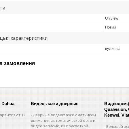
ути
Uniview
Новий
цькі характеристики
вулична
я замовлення
 Dahua
Видеоглазки дверные
Видеодомфо
Qualvision,
арантия от 12
Дверные видеоглазки с датчиком
Kenwei, Viate
движения, автоматической фото и
видео записью, ик подсветкой...
Большой ас