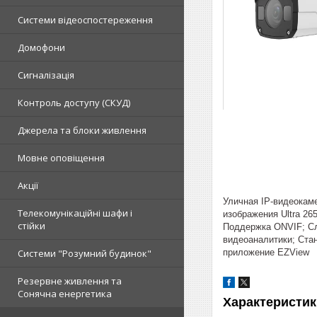
Системи відеоспостереження
Домофони
Сигналізація
Контроль доступу (СКУД)
Джерела та блоки живлення
Мовне оповіщення
Акції
Уличная IP-видеокам
Телекомунікаційні шафи і
изображения Ultra 2
стійки
Поддержка ONVIF; Сл
видеоаналитики; Ста
приложение EZView
Системи "Розумний будинок"
Резервне живлення та
Сонячна енергетика
Характеристик