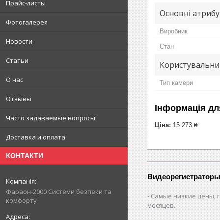
Прайс-листы
Основні атриб
Фотогалерея
Виробник
Новости
Стан
Статьи
Користувальни
О нас
Тип камери
Отзывы
Інформація дл
Часто задаваемые вопросы
Ціна:
15 273 ₴
Доставка и оплата
КОНТАКТИ
Видеорегистраторы
Фараон-2000 Системи безпеки та
Самые низкие цены, г
комфорту
месяцев.