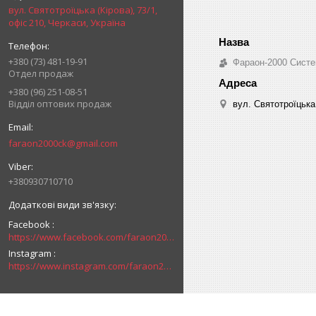
вул. Святотроїцька (Кірова), 73/1,
офіс 210, Черкаси, Україна
+380 (73) 481-19-91
Фараон-2000 Систе
Отдел продаж
+380 (96) 251-08-51
Відділ оптових продаж
вул. Святотроїцька 
faraon2000ck@gmail.com
+380930710710
Facebook
https://www.facebook.com/faraon2000ck/
Instagram
https://www.instagram.com/faraon2000com/