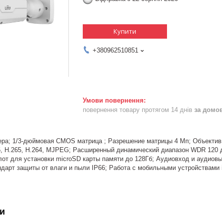
Купити
+380962510851
повернення товару протягом 14 днів
за домо
ера; 1/3-дюймовая CMOS матрица ; Разрешение матрицы 4 Мп; Объектив
65, H.265, H.264, MJPEG; Расширенный динамический диапазон WDR 120 
от для установки microSD карты памяти до 128Гб; Аудиовход и аудиов
ндарт защиты от влаги и пыли IP66; Работа с мобильными устройствами 
и