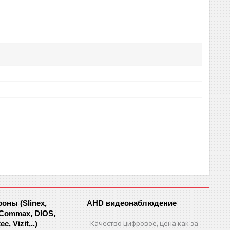
ны (Slinex,
AHD видеонаблюдение
 Commax, DIOS,
Качество цифровое, цена как за
c, Vizit,..)