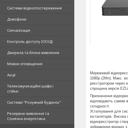
Системи відеоспостереження
Домофони
Сигналізація
Контроль доступу (СКУД)
Джерела та блоки живлення
Мовне оповіщення
Мережевий відеореєст
Акції
1080р (2Мп); Макс. вх
реєстратором через м
Телекомунікаційні шафи і
спрощена версія EZL
стійки
Призначення відеореє
відповідають самим 
Системи "Розумний будинок"
складності.
Устаткування для сис
Резервне живлення та
інсталяторів. Висока
Сонячна енергетика
відеореєстратор ство
зображення відразу з