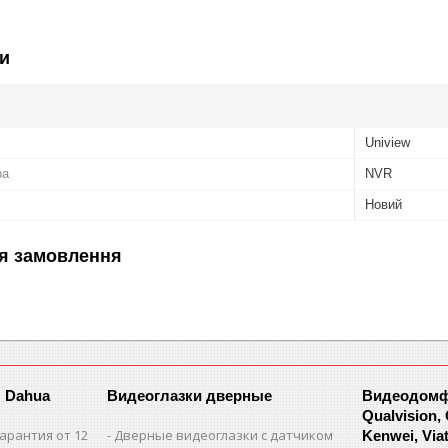
и
Uniview
ра
NVR
Новий
я замовлення
 Dahua
Видеоглазки дверные
Видеодомфо
Qualvision,
арантия от 12
Дверные видеоглазки с датчиком
Kenwei, Viate