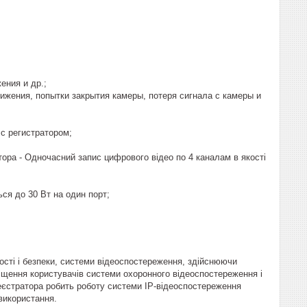
ения и др.;
жения, попытки закрытия камеры, потеря сигнала с камеры и
с регистратором;
ра - Одночасний запис цифрового відео по 4 каналам в якості
ься до 30 Вт на один порт;
ості і безпеки, системи відеоспостереження, здійснюючи
іщення користувачів системи охоронного відеоспостереження і
еєстратора робить роботу системи IP-відеоспостереження
використання.