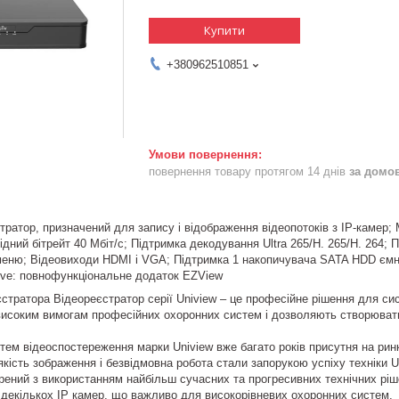
Купити
+380962510851
повернення товару протягом 14 днів
за домо
ратор, призначений для запису і відображення відеопотоків з IP-камер;
ідний бітрейт 40 Мбіт/с; Підтримка декодування Ultra 265/H. 265/H. 264;
еню; Відеовиходи HDMI і VGA; Підтримка 1 накопичувача SATA HDD ємніс
ive: повнофункціональне додаток EZView
стратора Відеореєстратор серії Uniview – це професійне рішення для си
високим вимогам професійних охоронних систем і дозволяють створюва
тем відеоспостереження марки Uniview вже багато років присутня на рин
 якість зображення і безвідмовна робота стали запорукою успіху технік
рений з використанням найбільш сучасних та прогресивних технічних ріше
 декількох IP камер, що важливо для високорівневих охоронних систем.