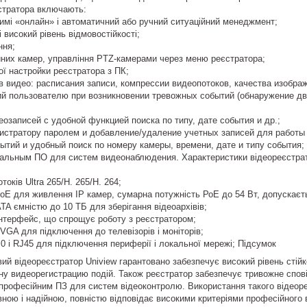
стратора включають:
имі «онлайн» і автоматичний або ручний ситуаційний менеджмент;
і високий рівень відмовостійкості;
ння;
них камер, управління PTZ-камерами через меню реєстратора;
ї настройки реєстратора з ПК;
 видео: расписания записи, компрессии видеопотоков, качества изображ
й пользователю при возникновении тревожных событий (обнаружение дви
озаписей с удобной функцией поиска по типу, дате события и др.;
гистратору паролем и добавление/удаление учетных записей для работы 
тий и удобный поиск по номеру камеры, времени, дате и типу события;
альным ПО для систем видеонаблюдения. Характеристики відеореєстрато
токів Ultra 265/H. 265/H. 264;
 PoE для живлення IP камер, сумарна потужність РоЕ до 54 Вт, допускаєт
TA ємністю до 10 ТБ для зберігання відеоархівів;
інтерфейс, що спрощує роботу з реєстратором;
VGA для підключення до телевізорів і моніторів;
0 і RJ45 для підключення периферії і локальної мережі; Підсумок
й відеореєстратор Uniview гарантовано забезпечує високий рівень стійк
ну видеорегистрацию подій. Також реєстратор забезпечує тривожне спов
професійним ПЗ для систем відеоконтролю. Використання такого відеор
ою і надійною, повністю відповідає високими критеріями професійного 