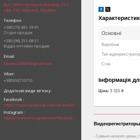
вул. Святотроїцька (Кірова), 73/1,
офіс 210, Черкаси, Україна
Характеристик
+380 (73) 481-19-91
Основні
Отдел продаж
+380 (96) 251-08-51
Виробник
Відділ оптових продаж
Тип відеореєстрато
faraon2000ck@gmail.com
Стан
Інформація дл
+380930710710
Ціна:
3 315 ₴
Facebook
https://www.facebook.com/faraon2000ck/
Instagram
https://www.instagram.com/faraon2000com/
Видеорегистраторы
Самые низкие цены, г