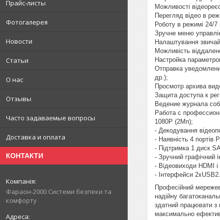
Прайс-листы
Можливості відеореє
Перегляд відео в реж
Фотогалерея
Роботу в режимі 24/7 
Зручне меню управлі
Новости
Налаштування звичай
Можливість віддалено
Настройка параметров
Статьи
Отправка уведомлени
др.);
О нас
Просмотр архива виде
Защита доступа к ре
Отзывы
Ведение журнала собы
Работа с профессион
Часто задаваемые вопросы
1080P (2Мп);
- Декодування відеопо
Доставка и оплата
- Наявність 4 портів
- Підтримка 1 диск SA
КОНТАКТИ
- Зручний графічний 
- Відеовиходи HDMI і 
- Інтерфейси 2хUSB2.
Професійний мережеви
Фараон-2000 Системи безпеки та
надійну багатоканаль
комфорту
здатний працювати з 
максимально ефективн