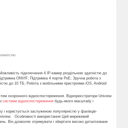
вленістю
 Можливість підключення 4 IP-камер роздільною здатністю до
 Підтримка ONVIF; Підтримка 4 портів РоЕ; Зручна робота з
тю до 10 ТБ; Робота з мобільними пристроями iOS, Android:
стем охоронного відеоспостереження. Відеореєстратори Uniview
ти
системи відеоспостереження
будь-якого масштабу і
ку і користується заслуженою популярністю у фахівців-
и Uniview. Особливості використання Цей мережевий
нь. Він дозволяє отримувати і зберігати високо деталізоване