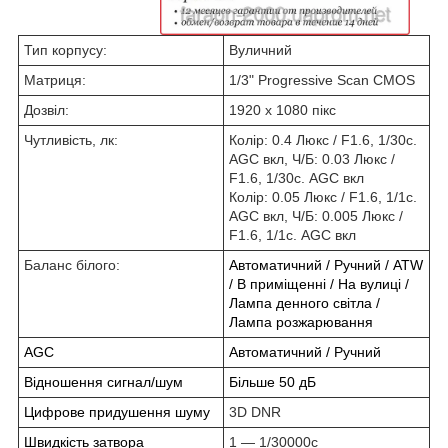
Тип корпусу:
Вуличний
Матриця:
1/3" Progressive Scan CMOS
Дозвіл:
1920 х 1080 пікс
Чутливість, лк:
Колір: 0.4 Люкс / F1.6, 1/30с.
AGC вкл, Ч/Б: 0.03 Люкс /
F1.6, 1/30с. AGC вкл
Колір: 0.05 Люкс / F1.6, 1/1с.
AGC вкл, Ч/Б: 0.005 Люкс /
F1.6, 1/1с. AGC вкл
Баланс білого:
Автоматичний / Ручний / ATW
/ В приміщенні / На вулиці /
Лампа денного світла /
Лампа розжарювання
AGC
Автоматичний / Ручний
Відношення сигнал/шум
Більше 50 дБ
Цифрове придушення шуму
3D DNR
Швидкість затвора
1 ― 1/30000c