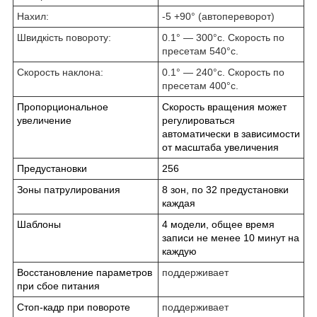
Нахил:
-5 +90° (автопереворот)
Швидкість повороту:
0.1° ― 300°с. Скорость по
пресетам 540°с.
Скорость наклона:
0.1° ― 240°с. Скорость по
пресетам 400°с.
Пропорциональное
Скорость вращения может
увеличение
регулироваться
автоматически в зависимости
от масштаба увеличения
Предустановки
256
Зоны патрулирования
8 зон, по 32 предустановки
каждая
Шаблоны
4 модели, общее время
записи не менее 10 минут на
каждую
Восстановление параметров
поддерживает
при сбое питания
Стоп-кадр при повороте
поддерживает