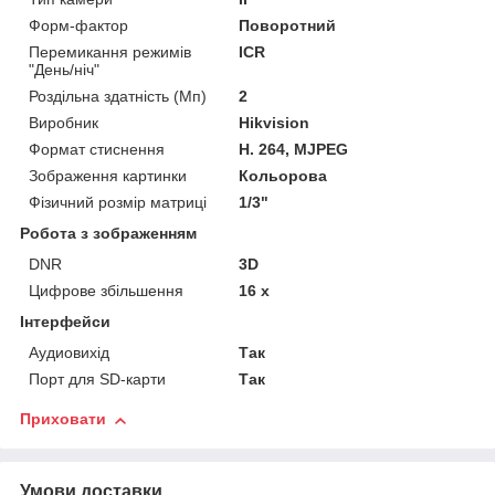
Форм-фактор
Поворотний
Перемикання режимів
ICR
"День/ніч"
Роздільна здатність (Мп)
2
Виробник
Hikvision
Формат стиснення
H. 264, MJPEG
Зображення картинки
Кольорова
Фізичний розмір матриці
1/3"
Робота з зображенням
DNR
3D
Цифрове збільшення
16 х
Інтерфейси
Аудиовихід
Так
Порт для SD-карти
Так
Приховати
Умови доставки