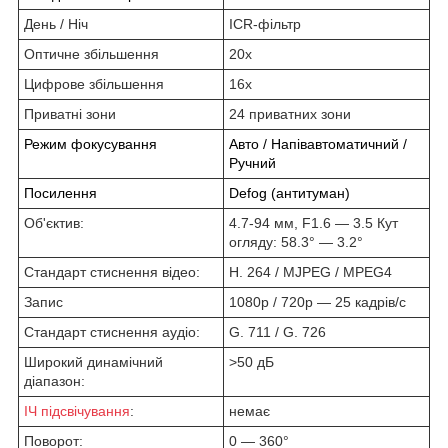
День / Ніч
ICR-фільтр
Оптичне збільшення
20х
Цифрове збільшення
16х
Приватні зони
24 приватних зони
Режим фокусування
Авто / Напівавтоматичний /
Ручний
Посилення
Defog (антитуман)
Об'єктив:
4.7-94 мм, F1.6 ― 3.5 Кут
огляду: 58.3° ― 3.2°
Стандарт стиснення відео:
H. 264 / MJPEG / MPEG4
Запис
1080р / 720р ― 25 кадрів/с
Стандарт стиснення аудіо:
G. 711 / G. 726
Широкий динамічний
>50 дБ
діапазон:
ІЧ підсвічування
:
немає
Поворот:
0 ― 360°