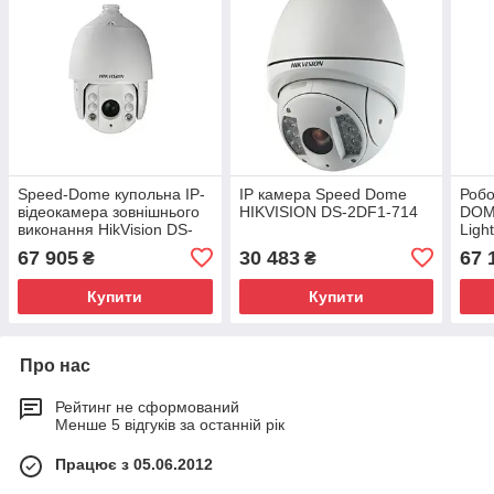
Speed-Dome купольна IP-
IP камера Speed Dome
Робо
відеокамера зовнішнього
HIKVISION DS-2DF1-714
DOME
виконання HikVision DS-
Light
2DF7286-A
2DF
67 905
30 483
67 
₴
₴
Купити
Купити
Про нас
Рейтинг не сформований
Менше 5 відгуків за останній рік
Працює з 05.06.2012