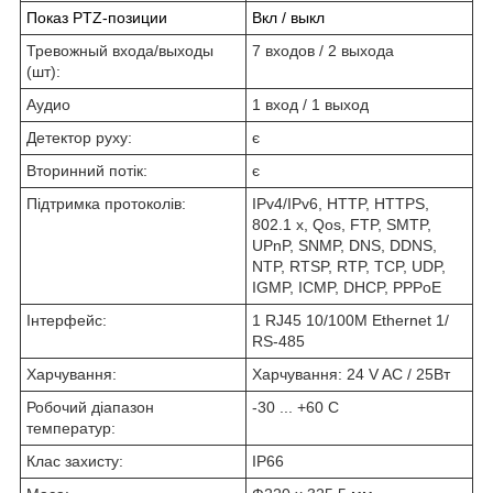
Показ PTZ-позиции
Вкл / выкл
Тревожный входа/выходы
7 входов / 2 выхода
(шт):
Аудио
1 вход / 1 выход
Детектор руху:
є
Вторинний потік:
є
Підтримка протоколів:
IPv4/IPv6, HTTP, HTTPS,
802.1 x, Qos, FTP, SMTP,
UPnP, SNMP, DNS, DDNS,
NTP, RTSP, RTP, TCP, UDP,
IGMP, ICMP, DHCP, PPPoE
Інтерфейс:
1 RJ45 10/100M Ethernet 1/
RS-485
Харчування:
Харчування: 24 V AC / 25Вт
Робочий діапазон
-30 ... +60 С
температур:
Клас захисту:
IP66