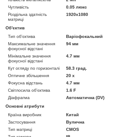
Чутливість
0.05 люкс
Роздільна здатність
1920x1080
матриці
Об'єктив
Тип об'єктива
Варіофокальний
Максимальне значення
94 мм
фокусної відстані
Мінімальне значення
4.7 мм
фокусної відстані
Кут огляду по горизонталі
58.3 град.
Оптичне збільшення
20 х
Фокусна відстань
4.7 мм
Світлосила об'єктива
1.6 F
Діафрагма
Автоматична (DV)
Основні атрибути
Країна виробник
Китай
Застосування
Вулична
Тип матриці
CMOS
Тип камери
IP