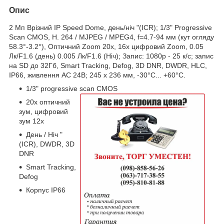
Опис
2 Мп Врізний IP Speed Dome, день/ніч "(ICR); 1/3" Progressive
Scan CMOS, H. 264 / MJPEG / MPEG4, f=4.7-94 мм (кут огляду
58.3°-3.2°), Оптичний Zoom 20x, 16х цифровий Zoom, 0.05
Лк/F1.6 (день) 0.005 Лк/F1.6 (Ніч); Запис: 1080р - 25 к/с; запис
на SD до 32Гб, Smart Tracking, Defog, 3D DNR, DWDR, HLC,
IP66, живлення AC 24В; 245 х 236 мм, -30°С... +60°С.
1/3" progressive scan CMOS
20x оптичний
зум, цифровий
зум 12х
День / Ніч "
(ICR), DWDR, 3D
DNR
Smart Tracking,
Defog
Корпус IP66