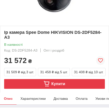
Ip камера Spee Dome HIKVISION DS-2DF5284-
A3
В наявності
Код: DS-2DF5284-A3
Опт і роздріб
31 572
₴
31 509 ₴
від 3 шт.
31 458 ₴
від 5 шт.
31 408 ₴
від 10 шт.
Купити
Опис
Характеристики
Доставка
Оплата
Умови п