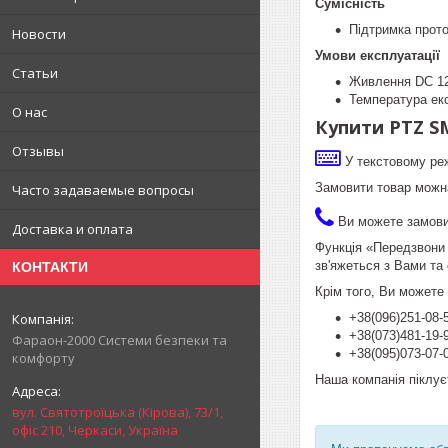
Сумісність
Підтримка прот
Новости
Умови експлуатації
Статьи
Живлення DC 12
Температура екс
О нас
Купити PTZ SM
Отзывы
У текстовому ре
Замовити товар можн
Часто задаваемые вопросы
Ви можете замовит
Доставка и оплата
Функція «Передзвони 
зв'яжеться з Вами та
КОНТАКТИ
Крім того, Ви можете
+38(096)251-08-
+38(073)481-19
Фараон-2000 Системи безпеки та
+38(095)073-07
комфорту
Наша компанія піклуєт
вул. Святотроїцька (Кірова), 73/1,
офіс 210, Черкаси, Україна