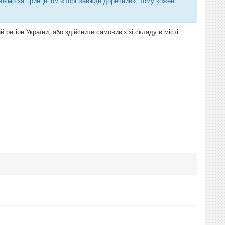
цюємо за принципом «Торг завжди доречний», тому кожен
гіон України, або здійснити самовивіз зі складу в місті