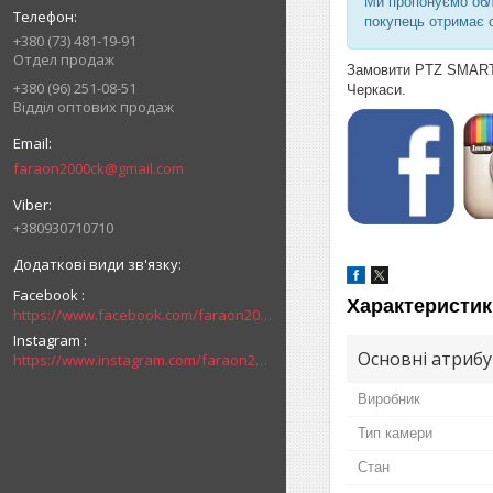
Ми пропонуємо об
покупець отримає 
+380 (73) 481-19-91
Отдел продаж
Замовити PTZ SMART I
+380 (96) 251-08-51
Черкаси.
Відділ оптових продаж
faraon2000ck@gmail.com
+380930710710
Facebook
Характеристик
https://www.facebook.com/faraon2000ck/
Instagram
Основні атриб
https://www.instagram.com/faraon2000com/
Виробник
Тип камери
Стан