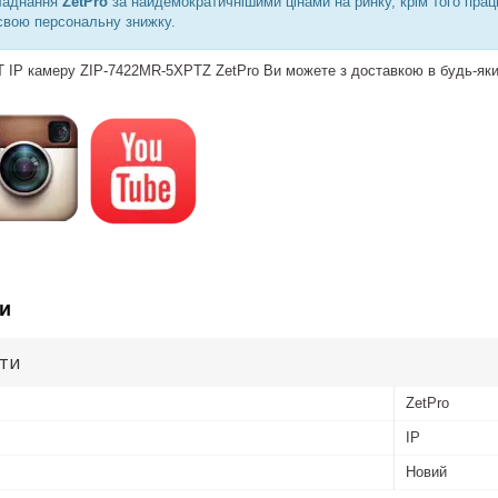
ладнання
ZetPro
за найдемократичнішими цінами на ринку, крім того пра
свою персональну знижку.
P камеру ZIP-7422MR-5XPTZ ZetPro Ви можете з доставкою в будь-який ре
и
ути
ZetPro
IP
Новий