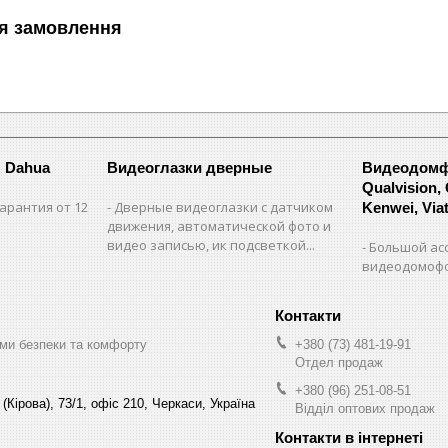
я замовлення
 Dahua
Видеоглазки дверные
Видеодомфо
Qualvision,
арантия от 12
Дверные видеоглазки с датчиком
Kenwei, Viate
движения, автоматической фото и
видео записью, ик подсветкой...
Большой ас
видеодомофо
ми безпеки та комфорту
+380 (73) 481-19-91
Отдел продаж
+380 (96) 251-08-51
(Кірова), 73/1, офіс 210, Черкаси, Україна
Відділ оптових продаж