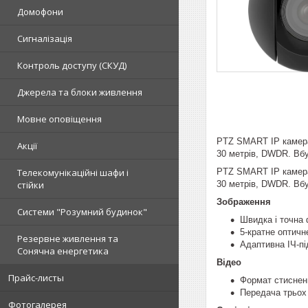
Домофони
Сигналізація
Контроль доступу (СКУД)
Джерела та блоки живлення
Мовне оповіщення
PTZ SMART IP камера 
Акції
30 метрів, DWDR. Вбу
PTZ SMART IP камера 
Телекомунікаційні шафи і
30 метрів, DWDR. Вбу
стійки
Зображення
Системи "Розумний будинок"
Швидка і точна
5-кратне оптич
Резервне живлення та
Адаптивна ІЧ-пі
Сонячна енергетика
Відео
Прайс-листы
Формат стисненн
Передача трьох 
Фотогалерея