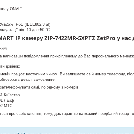
околу ONVIF
V±25%, PoE (IEEE802.3 af)
плуатації від -10 до +50 °C
ART IP камеру ZIP-7422MR-5XPTZ ZetPro у нас 
жимі
а написавши повідомлення прикріпленому до Вас персонального менедж
и дзвінок:
мені» працює наступним чином: Ви залишаєте свій номер телефону, піс
 обговорить деталі замовлення.
 зателефонувати самі, по одному з номерів:
51 Київстар
-91 Лайф
-02 МТС
ься про своїх клієнтів, тому, дає гарантію на кожний придбаний товар то