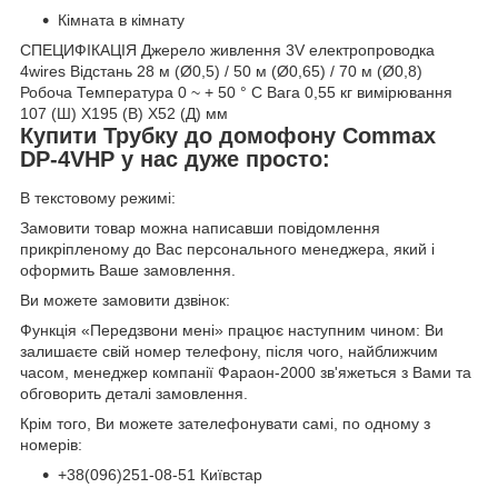
Кімната в кімнату
СПЕЦИФІКАЦІЯ Джерело живлення 3V електропроводка
4wires Відстань 28 м (Ø0,5) / 50 м (Ø0,65) / 70 м (Ø0,8)
Робоча Температура 0 ~ + 50 ° C Вага 0,55 кг вимірювання
107 (Ш) Х195 (В) Х52 (Д) мм
Купити Трубку до домофону Commax
DP-4VHP у нас дуже просто:
В текстовому режимі:
Замовити товар можна написавши повідомлення
прикріпленому до Вас персонального менеджера, який і
оформить Ваше замовлення.
Ви можете замовити дзвінок:
Функція «Передзвони мені» працює наступним чином: Ви
залишаєте свій номер телефону, після чого, найближчим
часом, менеджер компанії Фараон-2000 зв'яжеться з Вами та
обговорить деталі замовлення.
Крім того, Ви можете зателефонувати самі, по одному з
номерів:
+38(096)251-08-51 Київстар