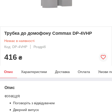
Трубка до домофону Commax DP-4VHP
Немає в наявності
Код: DP-4VHP
Роздріб
416
₴
Опис
Характеристики
Доставка
Оплата
Умови п
Опис
ФУНКЦІЯ
Поговоріть з відвідувачем
Дверний випуск