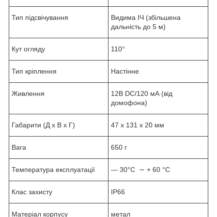
Тип підсвічування
Видима ІЧ (збільшена
дальність до 5 м)
Кут огляду
110°
Тип кріплення
Настінне
Живлення
12В DC/120 мА (від
домофона)
Габарити (Д х В х Г)
47 х 131 х 20 мм
Вага
650 г
Температура експлуатації
— 30°С ∼ + 60 °C
Клас захисту
IP66
Матеріал корпусу
метал