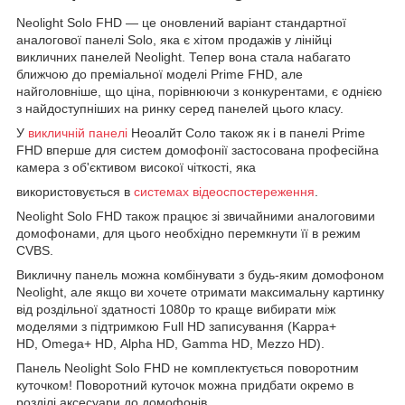
Neolight Solo FHD — це оновлений варіант стандартної
аналогової панелі Solo, яка є хітом продажів у лінійці
викличних панелей Neolight. Тепер вона стала набагато
ближчою до преміальної моделі Prime FHD, але
найголовніше, що ціна, порівнюючи з конкурентами, є однією
з найдоступніших на ринку серед панелей цього класу.
У
викличній панелі
Неоалйт Соло також як і в панелі Prime
FHD вперше для систем домофонії застосована професійна
камера з об'єктивом високої чіткості, яка
використовується в
системах відеоспостереження
.
Neolight Solo FHD також працює зі звичайними аналоговими
домофонами, для цього необхідно перемкнути її в режим
CVBS.
Викличну панель можна комбінувати з будь-яким домофоном
Neolight, але якщо ви хочете отримати максимальну картинку
від роздільної здатності 1080p то краще вибирати між
моделями з підтримкою Full HD записування (Kappa+
HD, Omega+ HD, Alpha HD, Gamma HD, Mezzo HD).
Панель Neolight Solo FHD не комплектується поворотним
куточком! Поворотний куточок можна придбати окремо в
розділі аксесуари до домофонів.