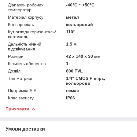
Діапазон робочих
-40°C ~ +50°C
температур
Матеріал корпусу
метал
Кольоровість
кольоровий
Кут огляду горизонталь/
110°
вертикаль
Дальність нічний
1,5 м
підсвічування
Розміри
42 x 140 x 30 мм
Кількість абонентів
1
Дозвіл
800 TVL
Тип матриці
1/4" CMOS Philips,
кольорова
Підтримка SIP
немає
Клас захисту
IP66
Приховати
Умови доставки