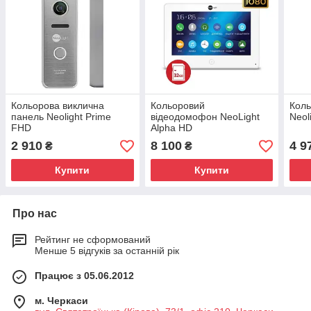
Кольорова виклична
Кольоровий
Коль
панель Neolight Prime
відеодомофон NeoLight
Neol
FHD
Alpha HD
2 910
8 100
4 9
₴
₴
Купити
Купити
Про нас
Рейтинг не сформований
Менше 5 відгуків за останній рік
Працює з 05.06.2012
м. Черкаси