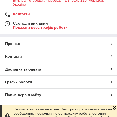
вул. Святотроїцька (Кірова), 73/1, офіс 210, Черкаси,
Україна
Контакти
Сьогодні вихідний
Показати весь графік роботи
Про нас
Контакти
Доставка та оплата
Графік роботи
Повна версія сайту
Сайт створено на маркетплейсі
Prom.ua
Сейчас компания не может быстро обрабатывать заказы и
сообщения, поскольку по ее графику работы сегодня