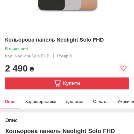
Кольорова панель Neolight Solo FHD
В наявності
Код: Neolight Solo FHD
Роздріб
2 490
₴
Купити
Опис
Характеристики
Доставка
Оплата
Умови п
Опис
Кольорова панель Neolight Solo FHD