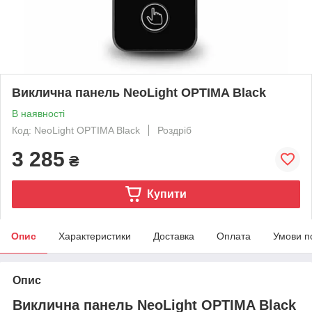
Виклична панель NeoLight OPTIMA Black
В наявності
Код: NeoLight OPTIMA Black
Роздріб
3 285
₴
Купити
Опис
Характеристики
Доставка
Оплата
Умови п
Опис
Виклична панель NeoLight OPTIMA Black