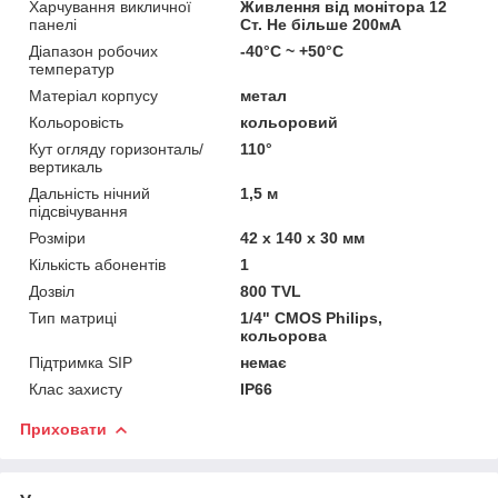
Харчування викличної
Живлення від монітора 12
панелі
Ст. Не більше 200мА
Діапазон робочих
-40°C ~ +50°C
температур
Матеріал корпусу
метал
Кольоровість
кольоровий
Кут огляду горизонталь/
110°
вертикаль
Дальність нічний
1,5 м
підсвічування
Розміри
42 x 140 x 30 мм
Кількість абонентів
1
Дозвіл
800 TVL
Тип матриці
1/4" CMOS Philips,
кольорова
Підтримка SIP
немає
Клас захисту
IP66
Приховати