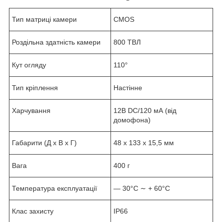
Тип матриці камери
CMOS
Роздільна здатність камери
800 ТВЛ
Кут огляду
110°
Тип кріплення
Настінне
Харчування
12В DC/120 мА (від
домофона)
Габарити (Д х В х Г)
48 х 133 х 15,5 мм
Вага
400 г
Температура експлуатації
— 30°С ∼ + 60°С
Клас захисту
IP66