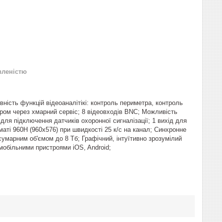
вленістю
ність функцій відеоаналітікі: контроль периметра, контроль
ром через хмарний сервіс; 8 відеовходів BNC; Можливість
для підключення датчиків охоронної сигналізації; 1 вихід для
аті 960H (960х576) при швидкості 25 к/с на канал; Синхронне
сумарним об'ємом до 8 Тб; Графічний, інтуїтивно зрозумілий
мобільними пристроями iOS, Android;