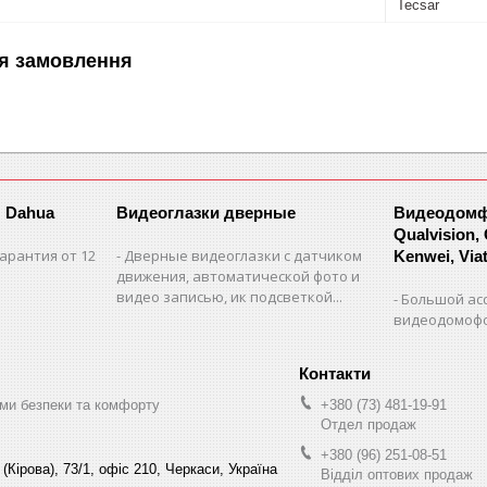
Tecsar
я замовлення
 Dahua
Видеоглазки дверные
Видеодомфо
Qualvision,
арантия от 12
Дверные видеоглазки с датчиком
Kenwei, Viate
движения, автоматической фото и
видео записью, ик подсветкой...
Большой ас
видеодомофо
ми безпеки та комфорту
+380 (73) 481-19-91
Отдел продаж
+380 (96) 251-08-51
(Кірова), 73/1, офіс 210, Черкаси, Україна
Відділ оптових продаж