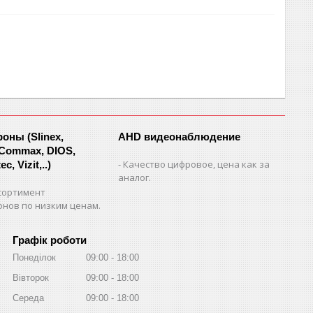
ны (Slinex,
AHD видеонаблюдение
 Commax, DIOS,
Качество цифровое, цена как за
c, Vizit,..)
аналог.
сортимент
нов по низким ценам.
Графік роботи
Понеділок
09:00
18:00
Вівторок
09:00
18:00
Середа
09:00
18:00