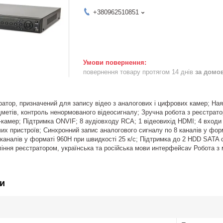
+380962510851
повернення товару протягом 14 днів
за домо
ратор, призначений для запису відео з аналогових і цифрових камер; Наяв
метів, контроль ненормованого відеосигналу; Зручна робота з реєстрато
-камер; Підтримка ONVIF; 8 аудіовходу RCA; 1 відеовихід HDMI; 4 входи 
их пристроїв; Синхронний запис аналогового сигналу по 8 каналів у форм
 каналів у форматі 960H при швидкості 25 к/с; Підтримка до 2 HDD SATA 
іння реєстратором, українська та російська мови интерфейсаv Робота з 
и