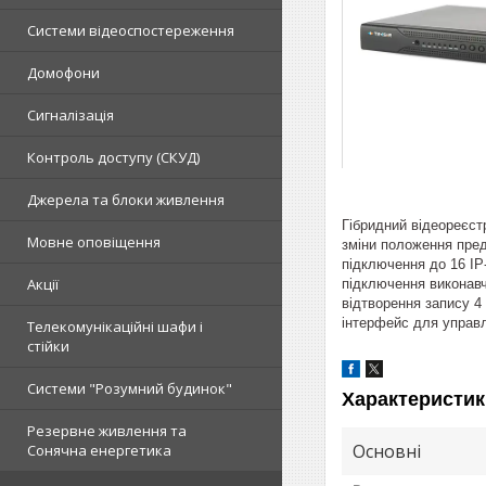
Системи відеоспостереження
Домофони
Сигналізація
Контроль доступу (СКУД)
Джерела та блоки живлення
Гібридний відеореєст
Мовне оповіщення
зміни положення пред
підключення до 16 IP
Акції
підключення виконавч
відтворення запису 4
інтерфейс для управл
Телекомунікаційні шафи і
стійки
Системи "Розумний будинок"
Характеристик
Резервне живлення та
Основні
Сонячна енергетика