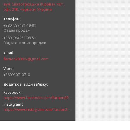
вул. Святотроїцька (Кірова), 73/1,
офіс 210, Черкаси, Україна
+380 (73) 481-19-91
Отдел продаж
+380 (96) 251-08-51
Відділ оптових продаж
faraon2000ck@gmail.com
+380930710710
Facebook
https://www.facebook.com/faraon2000ck/
Instagram
https://www.instagram.com/faraon2000com/