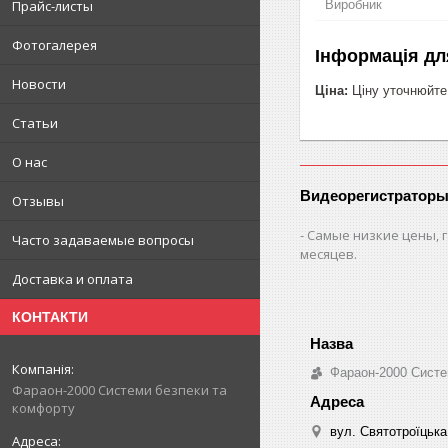
Виробник
Прайс-листы
Фотогалерея
Інформація дл
Новости
Ціна:
Ціну уточнюйте
Статьи
О нас
Видеорегистраторы
Отзывы
Самые низкие цены, г
Часто задаваемые вопросы
месяцев.
Доставка и оплата
КОНТАКТИ
Фараон-2000 Систе
Фараон-2000 Системи безпеки та
комфорту
вул. Святотроїцька 