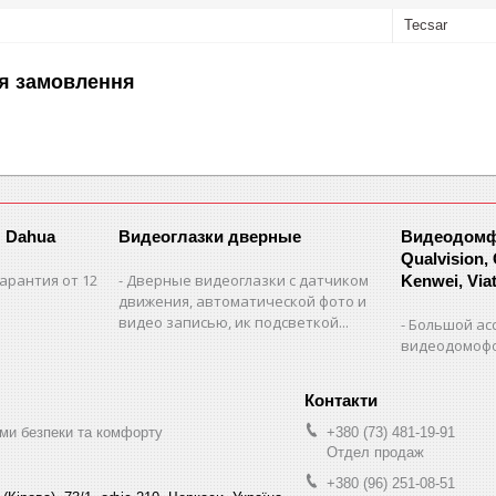
Tecsar
я замовлення
 Dahua
Видеоглазки дверные
Видеодомфо
Qualvision,
арантия от 12
Дверные видеоглазки с датчиком
Kenwei, Viate
движения, автоматической фото и
видео записью, ик подсветкой...
Большой ас
видеодомофо
ми безпеки та комфорту
+380 (73) 481-19-91
Отдел продаж
+380 (96) 251-08-51