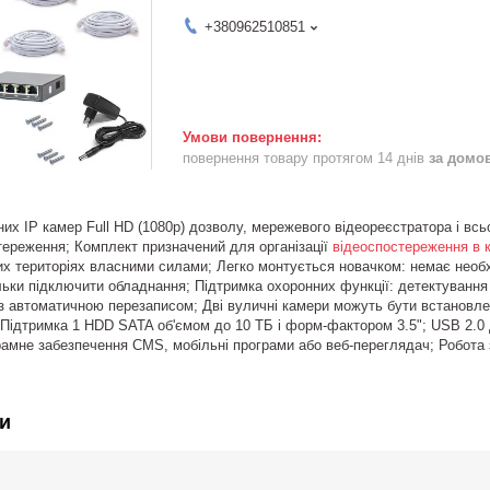
+380962510851
повернення товару протягом 14 днів
за домо
них IP камер Full HD (1080p) дозволу, мережевого відеореєстратора і вс
ереження; Комплект призначений для організації
відеоспостереження в 
тих територіях власними силами; Легко монтується новачком: немає необх
льки підключити обладнання; Підтримка охоронних функції: детектування р
 з автоматичною перезаписом; Дві вуличні камери можуть бути встановлені
 Підтримка 1 HDD SATA об'ємом до 10 ТБ і форм-фактором 3.5"; USB 2.0 
рамне забезпечення CMS, мобільні програми або веб-переглядач; Робота 
и