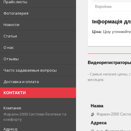
Прайс-листы
Виробник
Фотогалерея
Інформація дл
Новости
Ціна:
Ціну уточнюйте
Статьи
О нас
Отзывы
Видеорегистраторы
Часто задаваемые вопросы
Самые низкие цены, г
месяцев.
Доставка и оплата
КОНТАКТИ
Фараон-2000 Системи безпеки та
Фараон-2000 Систе
комфорту