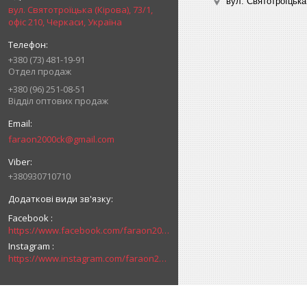
вул. Святотроїцька 
вул. Святотроїцька (Кірова), 73/1,
офіс 210, Черкаси, Україна
+380 (73) 481-19-91
Отдел продаж
+380 (96) 251-08-51
Відділ оптових продаж
faraon2000ck@gmail.com
+380930710710
Facebook
https://www.facebook.com/faraon2000ck/
Instagram
https://www.instagram.com/faraon2000com/