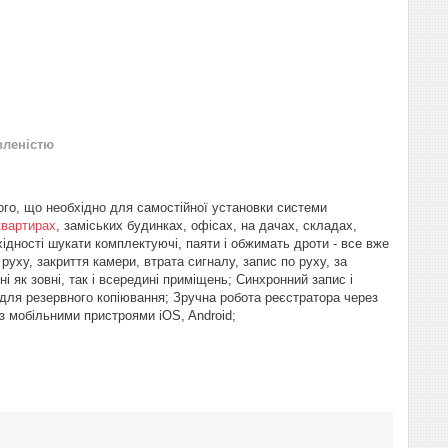
вленістю
ього, що необхідно для самостійної установки системи
квартирах
, заміських будинках, офісах, на дачах, складах,
ідності шукати комплектуючі, паяти і обжимать дроти - все вже
уху, закриття камери, втрата сигналу, запис по руху, за
 як зовні, так і всередині приміщень; Синхронний запис і
для резервного копіювання; Зручна робота реєстратора через
з мобільними пристроями iOS, Android;