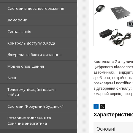
Системи відеоспостереження
Домофони
Сигналізація
Контроль доступу (СКУД)
Джерела та блоки живлення
Комплект з 2-х вулич
Мовне оповіщення
цифрового відеоспост
автомийках, і відкри
Акції
зроблено, потрібно ті
розкладом і постійно
відтворення сигналу;
Телекомунікаційні шафи і
хмарний сервіс, прог
стійки
Системи "Розумний будинок"
Характеристик
Резервне живлення та
Сонячна енергетика
Основні