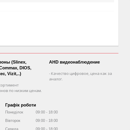
ны (Slinex,
AHD видеонаблюдение
 Commax, DIOS,
Качество цифровое, цена как за
c, Vizit,..)
аналог.
сортимент
нов по низким ценам.
Графік роботи
Понеділок
09:00
18:00
Вівторок
09:00
18:00
Середа
09:00
18:00