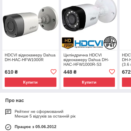
HDCVI відеокамеру Dahua
Циліндрична HDCVI
HDCV
DH-HAC-HFW1000R
відеокамеру Dahua DH-
DH-
HAC-HFW1000R-S3
(3.6
610
448
672
₴
₴
Купити
Купити
Про нас
Рейтинг не сформований
Менше 5 відгуків за останній рік
Працює з 05.06.2012