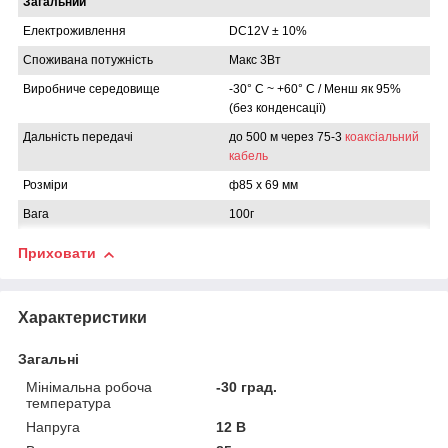
Загальний
Електроживлення
DC12V ± 10%
Споживана потужність
Макс 3Вт
Виробниче середовище
-30° C ~ +60° C / Менш як 95%
(без конденсації)
Дальність передачі
до 500 м через 75-3
коаксіальний
кабель
Розміри
ф85 x 69 мм
Вага
100г
Приховати
Характеристики
Загальні
Мінімальна робоча
-30 град.
температура
Напруга
12 В