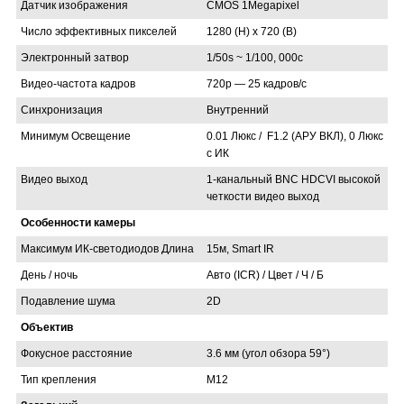
Датчик изображения
CMOS 1Megapixel
Число эффективных пикселей
1280 (H) x 720 (В)
Электронный затвор
1/50s ~ 1/100, 000с
Видео-частота кадров
720p ― 25 кадров/с
Синхронизация
Внутренний
Минимум Освещение
0.01 Люкс / F1.2 (АРУ ВКЛ), 0 Люкс
с ИК
Видео выход
1-канальный BNC HDCVI высокой
четкости видео выход
Особенности камеры
Максимум ИК-светодиодов Длина
15м, Smart IR
День / ночь
Авто (ICR) / Цвет / Ч / Б
Подавление шума
2D
Объектив
Фокусное расстояние
3.6 мм (угол обзора 59°)
Тип крепления
M12