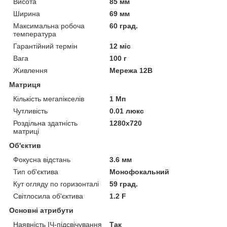
Висота
85 мм
Ширина
69 мм
Максимальна робоча
60 град.
температура
Гарантійний термін
12 міс
Вага
100 г
Живлення
Мережа 12В
Матриця
Кількість мегапікселів
1 Мп
Чутливість
0.01 люкс
Роздільна здатність
1280x720
матриці
Об'єктив
Фокусна відстань
3.6 мм
Тип об'єктива
Монофокальний
Кут огляду по горизонталі
59 град.
Світлосила об'єктива
1.2 F
Основні атрибути
Наявність ІЧ-підсвічування
Так