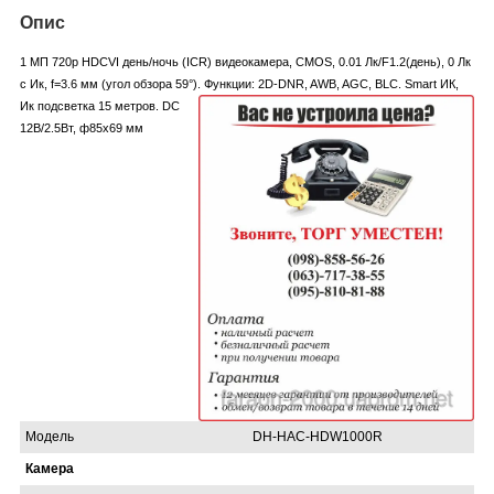
Опис
1 МП 720p HDCVI день/ночь (ICR) видеокамера, CMOS, 0.01 Лк/F1.2(день), 0 Лк
c Ик, f=3.6 мм (угол обзора 59°). Функции: 2D-DNR, AWB, AGC, BLC. Smart ИК,
Ик
подсветка 15 метров. DC
12В/2.5Вт, ф85х69 мм
Модель
DH-HAC-HDW1000R
Камера