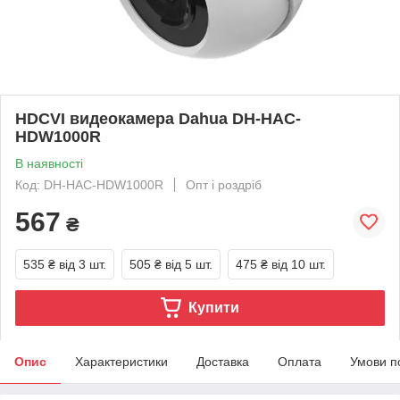
HDCVI видеокамера Dahua DH-HAC-
HDW1000R
В наявності
Код: DH-HAC-HDW1000R
Опт і роздріб
567
₴
535 ₴
від 3 шт.
505 ₴
від 5 шт.
475 ₴
від 10 шт.
Купити
Опис
Характеристики
Доставка
Оплата
Умови п