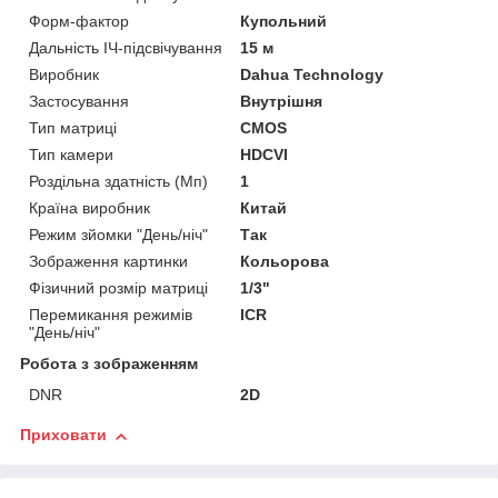
Форм-фактор
Купольний
Дальність ІЧ-підсвічування
15 м
Виробник
Dahua Technology
Застосування
Внутрішня
Тип матриці
CMOS
Тип камери
HDCVI
Роздільна здатність (Мп)
1
Країна виробник
Китай
Режим зйомки "День/ніч"
Так
Зображення картинки
Кольорова
Фізичний розмір матриці
1/3"
Перемикання режимів
ICR
"День/ніч"
Робота з зображенням
DNR
2D
Приховати