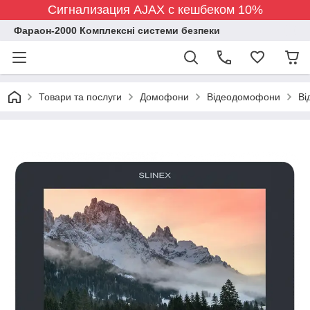
Сигнализация AJAX с кешбеком 10%
Фараон-2000 Комплексні системи безпеки
Товари та послуги
Домофони
Відеодомофони
Ві