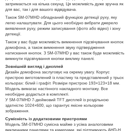
затримається на кілька секунд. Ця можливість дуже зручна як
для вас, так і для вашого відвідувача.
Також SM-07MHD обладнаний функцією детекції руху, яку
легко налаштувати. Для цього необхідно вибрати джерело
виявлення руху, режим записування (фото або відео) і зону
детекції.
Також у вас буде можливість вимкнення підсвічування кнопок
домофона, а також вимкнення звуку підтвердження
натискання кнопок. З SM-07MHD у вас також буде можливість
вимкнути підсвічування кнопки виклику панелі.
Зовнішній вигляд і дисплей
Дизайн домофона заслуговує на окрему увагу. Корпус
пристрою виготовлений із пластику та представлений у трьох
кольорах: білий і графіт. Розміри пристрою 193×123×18 мм.
Модель вимагає настінного накладного монтажу. Все
необхідне додається в комплекті.
У SM-07MHD 7-дюймовий TFT дисплей із роздільною
здатністю 1024×600, що гарантує якісне кольорове
зображення.
Сумісність із додатковими пристроями
Модель SМ-07MHD сумісна майже з усіма аналоговими
викличними панелями та камерами, які підтримують AHD-H,