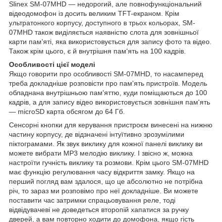
Slinex SM-07MHD — недорогий, але повнофункціональний
відеодомофон із досить великим TFT-екраном. Крім
ультратонкого корпусу, доступного в трьох кольорах, SM-
07MHD також виділяється наявністю слота для зовнішньої
карти пам'яті, яка використовується для запису фото та відео.
Також крім цього, є й внутрішня пам'ять на 100 кадрів.
Особливості цієї моделі
Якщо говорити про особливості SM-07MHD, то насамперед
треба докладніше розповісти про пам'ять пристроїв. Модель
обладнана внутрішньою пам'яттю, куди поміщаються до 100
кадрів, а для запису відео використовується зовнішня пам'ять
— microSD карта обсягом до 64 Гб.
Сенсорні кнопки для керування пристроєм винесені на нижню
частину корпусу, де відзначені інтуїтивно зрозумілими
піктограмами. Як звук виклику для кожної панелі виклику ви
можете вибрати MP3 мелодію виклику. І звісно ж, можна
настроїти гучність виклику та розмови. Крім цього SM-07МHD
має функцію регулювання часу відкриття замку. Якщо на
перший погляд вам здалося, що це абсолютно не потрібна
річ, то зараз ми розповімо про неї докладніше. Ви можете
поставити час затримки спрацьовування реле, тоді
відвідувачеві не доведеться второпій хапатися за ручку
дверей, а вам повторно ходити до домофона, якщо гість