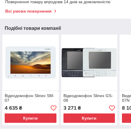
Повернення товару впродовж 14 днів за домовленістю
Всі умови повернення
Подібні товари компанії
Відеодомофон Slinex SM-
Відеодомофон Slinex GS-
Виде
07
08
07N 
4 635
3 271
8 1
₴
₴
Купити
Купити