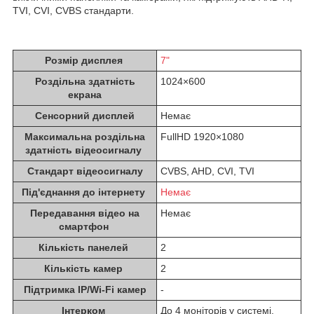
TVI, CVI, CVBS стандарти.
Розмір дисплея
7"
Роздільна здатність
1024×600
екрана
Сенсорний дисплей
Немає
Максимальна роздільна
FullHD 1920×1080
здатність відеосигналу
Стандарт відеосигналу
CVBS, AHD, CVI, TVI
Під'єднання до інтернету
Немає
Передавання відео на
Немає
смартфон
Кількість панелей
2
Кількість камер
2
Підтримка IP/Wi-Fi камер
-
Інтерком
До 4 моніторів у системі.