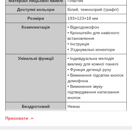
Матеріал лицьової панелі
Пластик
Доступні кольори
Білий, темносірий (графіт)
Розміри
193×123×18 мм
Комплектація
• Відеодомофон
• Кронштейн для навісного
встановлення
• Інструкція
• З'єднувальні конектори
Унікальні функції
• Індивідуальна мелодія
виклику для кожної панелі
• Функція детекції руху
• Вимкнення підсвітки кнопок
домофона
• Вимкнення звуку
підтвердження натискання
кнопок
Бездротовий
Немає
Приховати