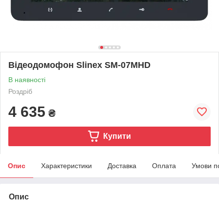
Відеодомофон Slinex SM-07MHD
В наявності
Роздріб
4 635
₴
Купити
Опис
Характеристики
Доставка
Оплата
Умови п
Опис