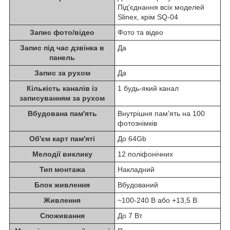
Під'єднання всіх моделей
Slinex, крім SQ-04
Запис фото/відео
Фото та відео
Запис під час дзвінка в
Да
панель
Запис за рухом
Да
Кількість каналів із
1 будь-який канал
записуванням за рухом
Вбудована пам'ять
Внутрішня пам'ять на 100
фотознімків
Об'єм карт пам'яті
До 64Gb
Мелодії виклику
12 поліфонічних
Тип монтажа
Накладний
Блок живлення
Вбудований
Живлення
~100-240 B або +13,5 В
Споживання
До 7 Вт