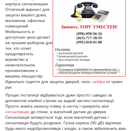
корпуса сигнализации.
Отличный вариант для
защиты вашего дома,
магазинов, офисных
помещений.
Мобильность и
доступная цена делает
ее лучшим выбором для
тех, кто хочет
предотвратить
воровство и
нежелательное
проникновение к
вашему имуществу.
Идеально годится для защиты дверей, окон,
сейфа
от чужих
рук.
Процес інсталяції відбувається дуже просто і швидко за
допомогою клейкої стрічки на задній частині сигналізації.
Просто зніміть захисну плівку зі скотчу і прикріпіть міні
сигналізацію
до стінки, а магнітний датчик до дверке.
Сигналізація активується тоді, коли магнітний датчик і
сигналізація будуть розділені. Гучна сирена (90 дБ) відлякає
будь-якого недоброзичливця і злодія, а також забезпечить вам