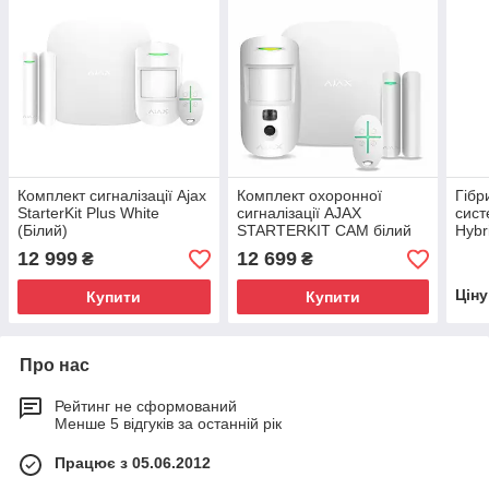
Комплект сигналізації Ajax
Комплект охоронної
Гібр
StarterKit Plus White
сигналізації AJAX
сист
(Білий)
STARTERKIT CAM білий
Hybr
12 999
12 699
₴
₴
Цін
Купити
Купити
Про нас
Рейтинг не сформований
Менше 5 відгуків за останній рік
Працює з 05.06.2012