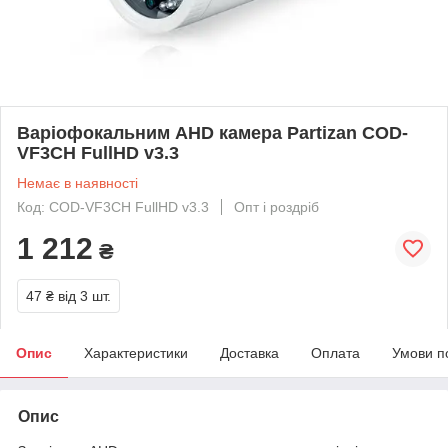
Варіофокальним AHD камера Partizan COD-
VF3CH FullHD v3.3
Немає в наявності
Код: COD-VF3CH FullHD v3.3
Опт і роздріб
1 212
₴
47 ₴
від 3 шт.
Опис
Характеристики
Доставка
Оплата
Умови п
Опис