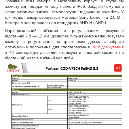
Зовнішня AHD камера в металевому корпусі зі ступенем
захисту від попадання пилу і вологи IP66. Завдяки чому вона
легко витримує знижені температури і підвищену вологість. У
цій моделі використовується матриця Sony Exmor на 2.0 Мп.
Камера може працювати в стандартах AHD-H і AHD-L.
Варіофокальний об'єктив з регульованим фокусною
відстанню 2.8 ― 12 мм. дозволяє більш гнучко налаштовувати
камеру, а регулювання по трьох осях дозволяє вибрати
оптимальне положення для спостереження.
ІЧ підсвічування
з 42 світлодіодів дозволяє отримувати чітке зображення на
відстані 40 метрів в нічний час доби.