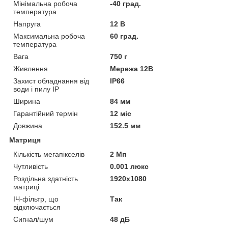
Мінімальна робоча
-40 град.
температура
Напруга
12 В
Максимальна робоча
60 град.
температура
Вага
750 г
Живлення
Мережа 12В
Захист обладнання від
IP66
води і пилу IP
Ширина
84 мм
Гарантійний термін
12 міс
Довжина
152.5 мм
Матриця
Кількість мегапікселів
2 Мп
Чутливість
0.001 люкс
Роздільна здатність
1920x1080
матриці
ІЧ-фільтр, що
Так
відключається
Сигнал/шум
48 дБ