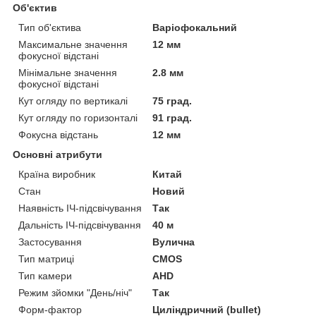
Об'єктив
Тип об'єктива
Варіофокальний
Максимальне значення
12 мм
фокусної відстані
Мінімальне значення
2.8 мм
фокусної відстані
Кут огляду по вертикалі
75 град.
Кут огляду по горизонталі
91 град.
Фокусна відстань
12 мм
Основні атрибути
Країна виробник
Китай
Стан
Новий
Наявність ІЧ-підсвічування
Так
Дальність ІЧ-підсвічування
40 м
Застосування
Вулична
Тип матриці
CMOS
Тип камери
AHD
Режим зйомки "День/ніч"
Так
Форм-фактор
Циліндричний (bullet)