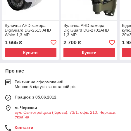
Вулична AHD камера
Вулична AHD камера
Від
DigiGuard DG-2513 AHD
DigiGuard DG-2701AHD
купо
White 1,3 MP
1,3 MP
20V3
1 665
2 700
1 9
₴
₴
Купити
Купити
Про нас
Рейтинг не сформований
Менше 5 відгуків за останній рік
Працює з 05.06.2012
м. Черкаси
вул. Святотроїцька (Кірова), 73/1, офіс 210, Черкаси,
Україна
Контакти