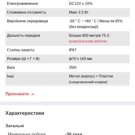
Електроживлення
DC12V ± 10%
Споживана потужність
Макс 3.5 Вт
Виробниче середовище
-30 ° C ~ +60 ° C / Менш як 95%
(без конденсації)
Дальність передачі
Більше 800 метрів 75-3
коаксіальному кабелю
Ступінь захисту
IP67
Розміри (Ш × Г × В)
ф70 x 165 мм
Вага
350г
Інші
Метал (корпус) + Пластик
(
)
сонцезахисний козирок
Приховати
Характеристики
Загальні
Мінімальна робоча
-30 град.