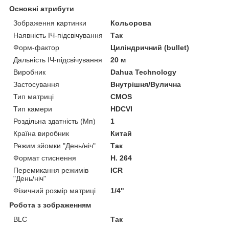
Основні атрибути
Зображення картинки
Кольорова
Наявність ІЧ-підсвічування
Так
Форм-фактор
Циліндричний (bullet)
Дальність ІЧ-підсвічування
20 м
Виробник
Dahua Technology
Застосування
Внутрішня/Вулична
Тип матриці
CMOS
Тип камери
HDCVI
Роздільна здатність (Мп)
1
Країна виробник
Китай
Режим зйомки "День/ніч"
Так
Формат стиснення
H. 264
Перемикання режимів
ICR
"День/ніч"
Фізичний розмір матриці
1/4"
Робота з зображенням
BLC
Так