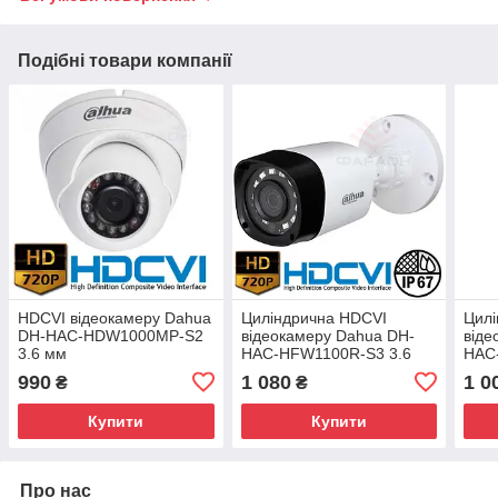
Подібні товари компанії
HDCVI відеокамеру Dahua
Циліндрична HDCVI
Цил
DH-HAC-HDW1000MP-S2
відеокамеру Dahua DH-
віде
3.6 мм
HAC-HFW1100R-S3 3.6
HAC
мм
мм
990
1 080
1 0
₴
₴
Купити
Купити
Про нас