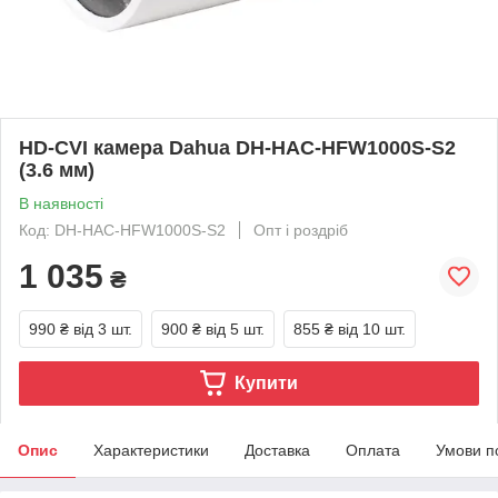
HD-CVI камера Dahua DH-HAC-HFW1000S-S2
(3.6 мм)
В наявності
Код: DH-HAC-HFW1000S-S2
Опт і роздріб
1 035
₴
990 ₴
від 3 шт.
900 ₴
від 5 шт.
855 ₴
від 10 шт.
Купити
Опис
Характеристики
Доставка
Оплата
Умови п