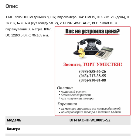
Опис
1 МП 720p HDCVI день/ніч "(ICR) відеокамера, 1/4" CMOS, 0.05 Лк/F2.0(день), 0
Лк c Ік, f=3.6 мм (кут огляду 58.5°), 2D-DNR, AWB, AGC, BLC. Smart ІК, Ік
підсвічування 30 метрів. IP67,
DC 12В/3.5 Вт, ф70х165 мм.
Модель
DH-HAC-HFW1000S-S2
Камера