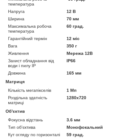
температура
Напруга
12 В
Ширина
70 мм
Максимальна робоча
60 град.
температура
Гарантійний термін
12 міс
Вага
350 г
Живлення
Мережа 12В
Захист обладнання від
IP66
води і пилу IP
Довжина
165 мм
Матриця
Кількість мегапікселів
1 Мп
Роздільна здатність
1280x720
матриці
Об'єктив
Фокусна відстань
3.6 мм
Тип об'єктива
Монофокальний
Кут огляду по горизонталі
59 град.