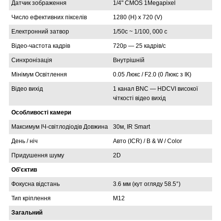
Датчик зображення
1/4" CMOS 1Megapixel
Число ефективних пікселів
1280 (H) х 720 (V)
Електронний затвор
1/50с ~ 1/100, 000 с
Відео-частота кадрів
720p ― 25 кадрів/с
Синхронізація
Внутрішній
Мінімум Освітлення
0.05 Люкс / F2.0 (0 Люкс з ІК)
Відео вихід
1 канал BNC ― HDCVI високої
чіткості відео вихід
Особливості камери
Максимум ІЧ-світлодіодів Довжина
30м, IR Smart
День / ніч
Авто (ICR) / B & W / Color
Придушення шуму
2D
Об'єктив
Фокусна відстань
3.6 мм (кут огляду 58.5°)
Тип кріплення
M12
Загальний