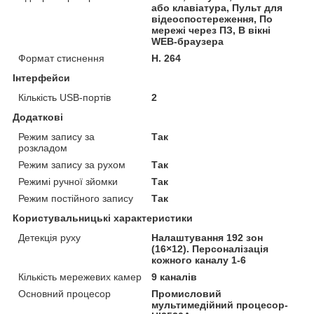
або клавіатура, Пульт для
відеоспостереження, По
мережі через ПЗ, В вікні
WEB-браузера
Формат стиснення
H. 264
Інтерфейси
Кількість USB-портів
2
Додаткові
Режим запису за
Так
розкладом
Режим запису за рухом
Так
Режимі ручної зйомки
Так
Режим постійного запису
Так
Користувальницькі характеристики
Детекція руху
Налаштування 192 зон
(16×12). Персоналізація
кожного каналу 1-6
Кількість мережевих камер
9 каналів
Основний процесор
Промисловий
мультимедійний процесор-