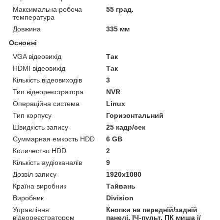
Максимальна робоча
55 град.
температура
Довжина
335 мм
Основні
VGA відеовихід
Так
HDMI відеовихід
Так
Кількість відеовиходів
3
Тип відеореєстратора
NVR
Операційна система
Linux
Тип корпусу
Горизонтальний
Швидкість запису
25 кадр/сек
Суммарная емкость HDD
6 GB
Количество HDD
2
Кількість аудіоканалів
9
Дозвіл запису
1920х1080
Країна виробник
Тайвань
Виробник
Division
Управління
Кнопки на передній/задній
відеореєстратором
панелі, ІЧ-пульт, ПК миша і/