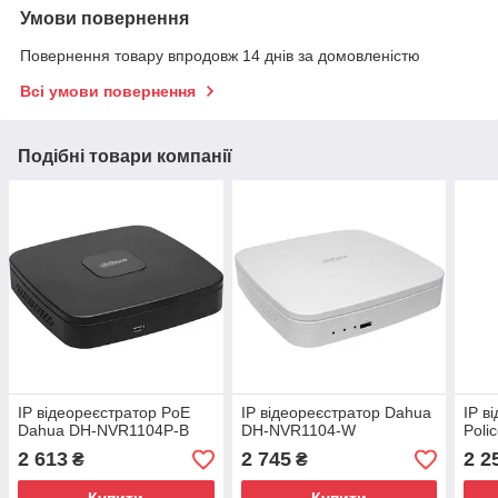
Умови повернення
Повернення товару впродовж 14 днів за домовленістю
Всі умови повернення
Подібні товари компанії
IP відеореєстратор PoE
IP відеореєстратор Dahua
IP в
Dahua DH-NVR1104P-B
DH-NVR1104-W
Poli
2 613
2 745
2 2
₴
₴