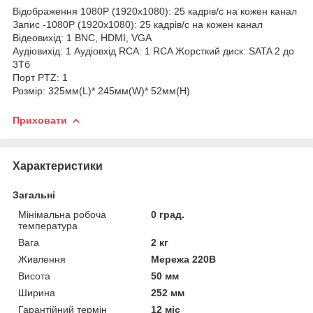
Відображення 1080P (1920x1080): 25 кадрів/с на кожен канал
Запис -1080P (1920x1080): 25 кадрів/с на кожен канал
Відеовихід: 1 BNC, HDMI, VGA
Аудіовихід: 1 Аудіовхід RCA: 1 RCA Жорсткий диск: SATA 2 до
3Тб
Порт PTZ: 1
Розмір: 325мм(L)* 245мм(W)* 52мм(H)
Приховати
Характеристики
Загальні
Мінімальна робоча
0 град.
температура
Вага
2 кг
Живлення
Мережа 220В
Висота
50 мм
Ширина
252 мм
Гарантійний термін
12 міс