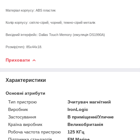
Матеріал корпусу: ABS пластик
Колір корпусу: світло-сірий, чорний, темно-сірий металік
Вихідний інтерфейс: Dallas Touch Memory (емуляція DS1990A)
Розмір(mm): 85х44х18.
Приховати
Характеристики
Основні атрибути
Тип пристрою
Зчитувач магнітний
Виробник
IronLogic
Застосування
В приміщенні/Уличне
Країна виробник
Великобританія
Робоча частота пристрою
125 КГц
Підтримка стандартів
EM Marine