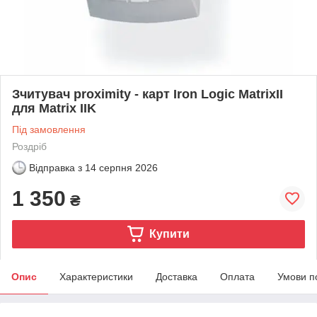
Зчитувач proximity - карт Iron Logic MatrixII
для Matrix IIK
Під замовлення
Роздріб
Відправка з
14 серпня 2026
1 350
₴
Купити
Опис
Характеристики
Доставка
Оплата
Умови п