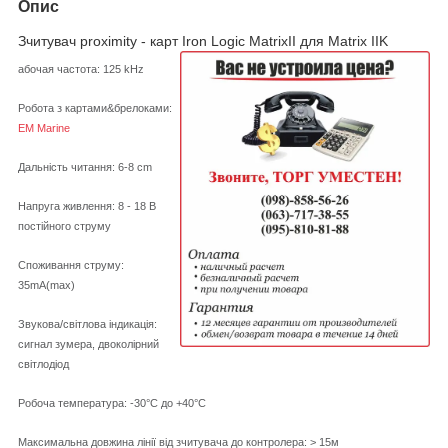
Опис
Зчитувач proximity - карт Iron Logic MatrixII для Matrix IIK
абочая частота: 125 kHz
Робота з картами&брелоками:
EM Marine
Дальність читання: 6-8 cm
Напруга живлення: 8 - 18 В
постійного струму
Споживання струму:
35mA(max)
Звукова/світлова індикація:
сигнал зумера, двоколірний
світлодіод
Робоча температура: -30°С до +40°С
Максимальна довжина лінії від зчитувача до контролера: > 15м