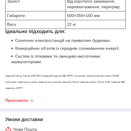
Захист
Від короткого замикання,
перевантаження, перегріву
Габарити
500×350×150 мм
Вага
22 кг
Ідеально підходить для:
Сонячних електростанцій на приватних будинках.
Комерційних об’єктів із середнім споживанням енергії.
Систем із літієвими та свинцево-кислотними
акумуляторами.
інвертор Felicity, Felicity IVEM 8KV, гібридний інвертор 48В, MPPT контролер, сонячна електростанція, RS485
моніторинг, інвертор для дому, інвертор для сонячних панелей, Felicity інвертор купити, Felicity 8 кВт, інвертор 48В,
інвертор з MPPT
Приховати
Умови доставки
Нова Пошта