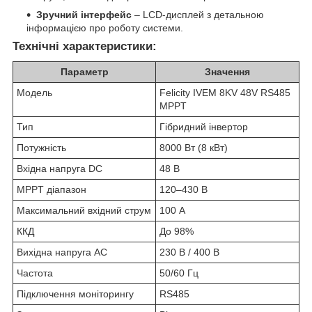
Зручний інтерфейс
– LCD-дисплей з детальною
інформацією про роботу системи.
Технічні характеристики:
Параметр
Значення
Модель
Felicity IVEM 8KV 48V RS485
MPPT
Тип
Гібридний інвертор
Потужність
8000 Вт (8 кВт)
Вхідна напруга DC
48 В
MPPT діапазон
120–430 В
Максимальний вхідний струм
100 А
ККД
До 98%
Вихідна напруга AC
230 В / 400 В
Частота
50/60 Гц
Підключення моніторингу
RS485