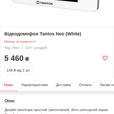
Відеодомофон Tantos Neo (White)
Немає в наявності
Код: Neo
Опт і роздріб
5 460
₴
148 ₴
від 2 шт.
Опис
Характеристики
Доставка
Оплата
Умови п
Опис
Дизайн монітора простий і витончений, його сенсорний екран