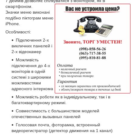
7 дюймів дозволяє спілкуватися з монітором, як зі
смартфоном.
Значки меню виконані
подібно піктограм меню
iPhone.
Особливості:
Підключення 2-х
викличних панелей і
2-х відеокамер
Можливість
підключення до 4-х
моніторів в одній
системі з широкими
можливостями
адресного інтеркома
Можливість роботи як в індивідуальному, так і в
багатоквартирному режимі.
Совместимость с большинством моделей
отечественных вызывных панелей
Голосовая почта, фоторамка, встроенный
видеорегистратор (детектор движения на 1 канал)