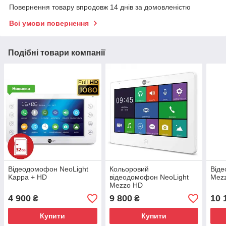
Повернення товару впродовж 14 днів за домовленістю
Всі умови повернення
Подібні товари компанії
Відеодомофон NeoLight
Кольоровий
Віде
Kappa + HD
відеодомофон NeoLight
Mez
Mezzo HD
4 900
9 800
10 
₴
₴
Купити
Купити