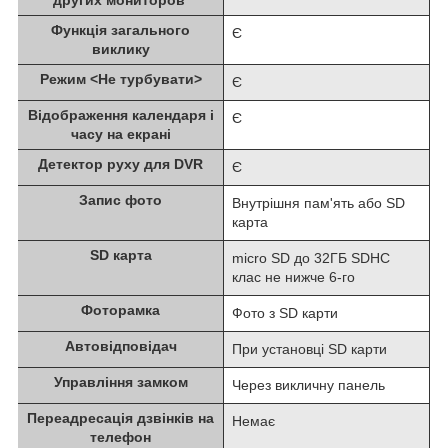
Функція загального
Є
виклику
Режим <Не турбувати>
Є
Відображення календаря і
Є
часу на екрані
Детектор руху для DVR
Є
Запис фото
Внутрішня пам'ять або SD
карта
SD карта
micro SD до 32ГБ SDHC
клас не нижче 6-го
Фоторамка
Фото з SD карти
Автовідповідач
При установці SD карти
Управління замком
Через викличну панель
Переадресація дзвінків на
Немає
телефон