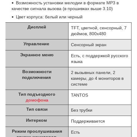
Возможность установки мелодии в формате MP3 в
качестве сигнала вызова (в прошивках выше 3.10)
Цвет корпуса: белый или черный
Дисплей
TFT, цветной, сенсорный, 7
дюймов, 800х480
Управление
Сенсорный экран
Экранное меню
Есть, с поддержкой русского
языка
Возможности
2 вызывных панели, 2
подключения
камеры, до 4 мониторов в
системе
Тип подъездного
TANTOS
домофона
Тип связи
Без трубки
Интерком
Поддерживается
Режим прослушивания
Есть
других мониторов