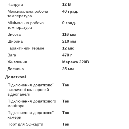
Напруга
12 В
Максимальна робоча
40 град.
температура
Мінімальна робоча
0 град.
температура
Висота
116 мм
Ширина
210 мм
Гарантійний термін
12 міс
Вага
470 г
Живлення
Мережа 220В
Довжина
25 мм
Додаткові
Підключення додаткової
Так
викличної кольоровий
відеопанелі
Підключення додаткового
Так
монітора
Підключення додаткової
Так
камери
Порт для SD-карти
Так