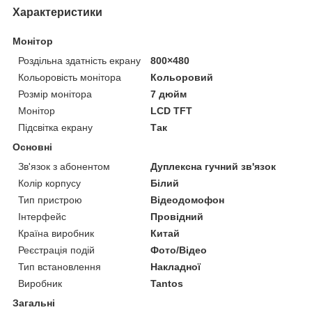
Характеристики
Монітор
Роздільна здатність екрану
800×480
Кольоровість монітора
Кольоровий
Розмір монітора
7 дюйм
Монітор
LCD TFT
Підсвітка екрану
Так
Основні
Зв'язок з абонентом
Дуплексна гучний зв'язок
Колір корпусу
Білий
Тип пристрою
Відеодомофон
Інтерфейс
Провідний
Країна виробник
Китай
Реєстрація подій
Фото/Відео
Тип встановлення
Накладної
Виробник
Tantos
Загальні