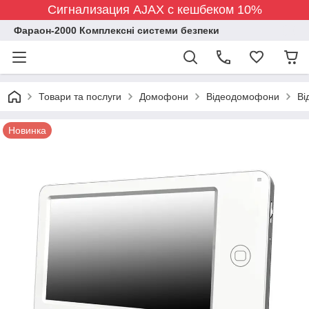
Сигнализация AJAX с кешбеком 10%
Фараон-2000 Комплексні системи безпеки
Товари та послуги
Домофони
Відеодомофони
Ві
Новинка