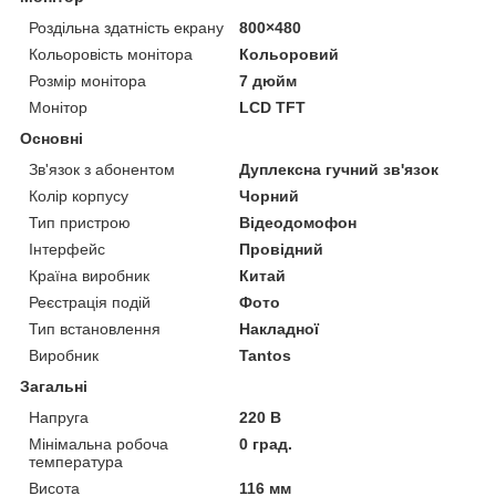
Роздільна здатність екрану
800×480
Кольоровість монітора
Кольоровий
Розмір монітора
7 дюйм
Монітор
LCD TFT
Основні
Зв'язок з абонентом
Дуплексна гучний зв'язок
Колір корпусу
Чорний
Тип пристрою
Відеодомофон
Інтерфейс
Провідний
Країна виробник
Китай
Реєстрація подій
Фото
Тип встановлення
Накладної
Виробник
Tantos
Загальні
Напруга
220 В
Мінімальна робоча
0 град.
температура
Висота
116 мм