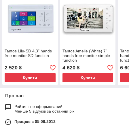
Tantos Lilu-SD 4,3" hands
Tantos Amelie (White) 7"
Tant
free monitor SD function
hands free monitor simple
hand
function
func
2 520
4 620
6 6
₴
₴
Купити
Купити
Про нас
Рейтинг не сформований
Менше 5 відгуків за останній рік
Працює з 05.06.2012