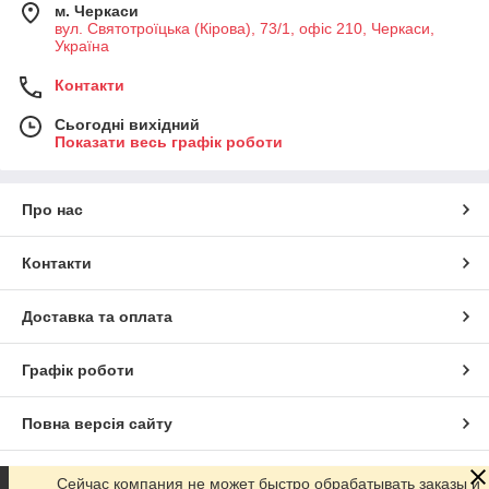
м. Черкаси
вул. Святотроїцька (Кірова), 73/1, офіс 210, Черкаси,
Україна
Контакти
Сьогодні вихідний
Показати весь графік роботи
Про нас
Контакти
Доставка та оплата
Графік роботи
Повна версія сайту
Сайт створено на маркетплейсі
Prom.ua
Сейчас компания не может быстро обрабатывать заказы и