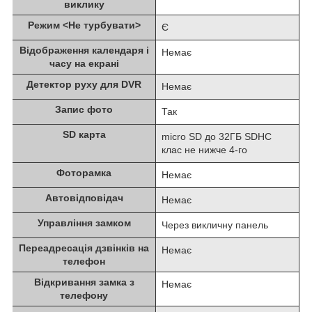
виклику
Режим <Не турбувати>
Є
Відображення календаря і
Немає
часу на екрані
Детектор руху для DVR
Немає
Запис фото
Так
SD карта
micro SD до 32ГБ SDHC
клас не нижче 4-го
Фоторамка
Немає
Автовідповідач
Немає
Управління замком
Через викличну панель
Переадресація дзвінків на
Немає
телефон
Відкривання замка з
Немає
телефону