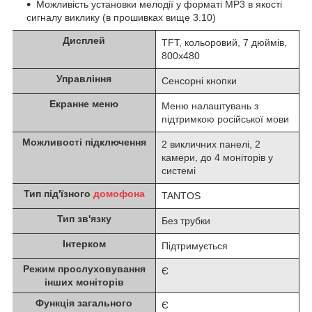
Можливість установки мелодії у форматі MP3 в якості
сигналу виклику (в прошивках вище 3.10)
Дисплей
TFT, кольоровий, 7 дюймів,
800x480
Управління
Сенсорні кнопки
Екранне меню
Меню налаштувань з
підтримкою російської мови
Можливості підключення
2 викличних панелі, 2
камери, до 4 моніторів у
системі
Тип під'їзного
домофона
TANTOS
Тип зв'язку
Без трубки
Інтерком
Підтримується
Режим прослуховування
Є
інших моніторів
Функція загального
Є