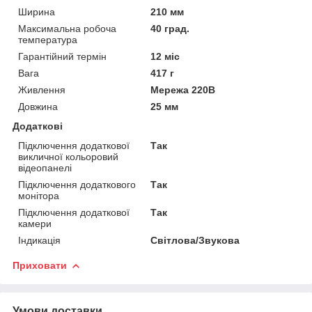
Ширина
210 мм
Максимальна робоча
40 град.
температура
Гарантійний термін
12 міс
Вага
417 г
Живлення
Мережа 220В
Довжина
25 мм
Додаткові
Підключення додаткової
Так
викличної кольоровий
відеопанелі
Підключення додаткового
Так
монітора
Підключення додаткової
Так
камери
Індикація
Світлова/Звукова
Приховати
Умови доставки