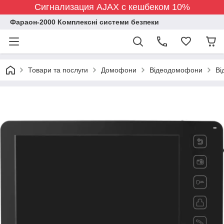
Сигнализация AJAX с кешбеком 10%
Фараон-2000 Комплексні системи безпеки
Товари та послуги
Домофони
Відеодомофони
Ві