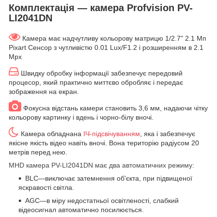
Комплектація — камера Profvision PV-
LI2041DN
Камера має надчутливу кольорову матрицю 1/2.7" 2.1 Мп
Pixart Сенсор з чутливістю 0.01 Lux/F1.2 і розширенням в 2.1
Мрх
Швидку обробку інформації забезпечує передовий
процесор, який практично миттєво обробляє і передає
зображення на екран.
Фокусна відстань камери становить 3,6 мм, надаючи чітку
кольорову картинку і вдень і чорно-білу вночі.
Камера обладнана
ІЧ-підсвічуванням
, яка і забезпечує
якісне якість відео навіть вночі. Вона територію радіусом 20
метрів перед нею.
MHD камера PV-LI2041DN має два автоматичних режиму:
BLC—виключає затемнення об'єкта, при підвищеної
яскравості світла.
AGC—в міру недостатньої освітленості, слабкий
відеосигнал автоматично посилюється.