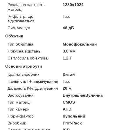
Роздільна здатність
1280x1024
матриці
ІЧ-фільтр, що
Так
відключається
Сигнал/шум
48 дБ
Об'єктив
Тип об'єктива
Монофокальний
Фокусна відстань
3.6 мм
Світлосила об'єктива
1.2 F
Основні атрибути
Країна виробник
Китай
Наявність ІЧ-підсвічування
Так
Дальність ІЧ-підсвічування
20 м
Застосування
Внутрішня/Вулична
Тип матриці
CMOS
Тип камери
AHD
Форм-фактор
Купольний
Виробник
Prof-Pack