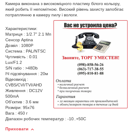
Камера виконана з високоміцного пластику білого кольору,
який робить її непомітною. Високий рівень захисту запобігає
потраплянню в камеру пилу і вологи.
Характеристики:
Матриця : 1/2.7" 2.1 Мп
Сенсор Aptina
Дозвіл : 1080P
Система : PAL/NTSC
Чутливість : 0.01
Lux/F1.2
S/N ratio : >48Db
ІЧ підсвічування : 20м
Відеовихід :
CVBS/CVI/TVI/AHD
Живлення : DC12V
500mA
Об'єктив : 3.6 мм
Розміри: 95x76
Вага : 450 г
Діапазон робочих температур : -10..+50С
Приховати