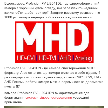
Відеокамера Profvision PV-LI2041DL - це широкоформатний
камера з хорошим кутом огляду, яка забезпечить надійний
захист об'єкта або території. Завдяки високому розширенню
1080 рх, камера передає зображення у відмінній якості.
Profvision PV-LI2041DN - це камера спостереження
MHD
формату. А це означає, що камера включає в себе відразу 4-
ре стандарту охоронних відеокамер, а саме:CVBS, CVI, TVI і
AHD.Режими роботи камери можна перемикати за допомогою
пульта ДУ.
Камера Profvision PV-LI2041DN використовується для
формування
системи відеоспостереження
усередині
приміщень.