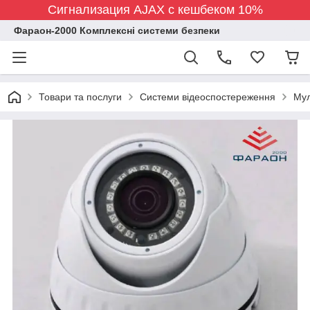
Сигнализация AJAX с кешбеком 10%
Фараон-2000 Комплексні системи безпеки
Товари та послуги
Системи відеоспостереження
Мул