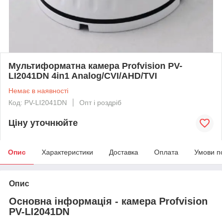
Мультиформатна камера Profvision PV-
LI2041DN 4in1 Analog/CVI/AHD/TVI
Немає в наявності
Код: PV-LI2041DN
Опт і роздріб
Ціну уточнюйте
Опис
Характеристики
Доставка
Оплата
Умови п
Опис
Основна інформація - камера Profvision
PV-LI2041DN