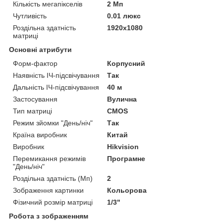
Кількість мегапікселів
2 Мп
Чутливість
0.01 люкс
Роздільна здатність
1920x1080
матриці
Основні атрибути
Форм-фактор
Корпусний
Наявність ІЧ-підсвічування
Так
Дальність ІЧ-підсвічування
40 м
Застосування
Вулична
Тип матриці
CMOS
Режим зйомки "День/ніч"
Так
Країна виробник
Китай
Виробник
Hikvision
Перемикання режимів
Програмне
"День/ніч"
Роздільна здатність (Мп)
2
Зображення картинки
Кольорова
Фізичний розмір матриці
1/3"
Робота з зображенням