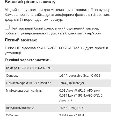
Високий рівень захисту
Міцний корпус камери дає можливість встановити її на вулиці.
Камера повністю стійка до атмосферних факторів (вітер, пил,
дощ, сніг) і перепадів температур.
Нейтральний білий колір, в який одягнений камера,
робить її універсальною і сумісна з будь-яким інтер'єром.
Легкий монтаж
Turbo HD відеокамери DS-2CE16D5T-AIR3ZH - дуже прості в
установці.
Технічні характеристики:
Камера DS-2CE16D5T-AIR3ZH
Сенсор:
1/3" Progressive Scan CMOS
Кількість ефективних пікселів :
1944(H)х1092(V)
Мінімальна освітленість:
0.01 Люкс @ (F1.2, АРУ вкл)
0.014 Lux @ (F1.4,AGC ON), 0
Люкс з ІК
Швидкість затвору:
1/25 ~ 1/50,000 з
Об'єктив:
2.8-12 мм @ F1.4