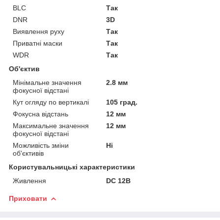
BLC
Так
DNR
3D
Виявлення руху
Так
Приватні маски
Так
WDR
Так
Об'єктив
Мінімальне значення
2.8 мм
фокусної відстані
Кут огляду по вертикалі
105 град.
Фокусна відстань
12 мм
Максимальне значення
12 мм
фокусної відстані
Можливість зміни
Ні
об'єктивів
Користувальницькі характеристики
Живлення
DC 12В
Приховати