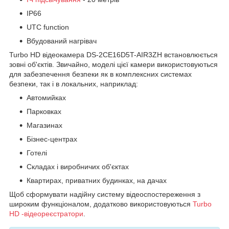
IP66
UTC function
Вбудований нагрівач
Turbo HD відеокамера DS-2CE16D5T-AIR3ZH встановлюється
зовні об'єктів. Звичайно, моделі цієї камери використовуються
для забезпечення безпеки як в комплексних системах
безпеки, так і в локальних, наприклад:
Автомийках
Парковках
Магазинах
Бізнес-центрах
Готелі
Складах і виробничих об'єктах
Квартирах, приватних будинках, на дачах
Щоб сформувати надійну систему відеоспостереження з
широким функціоналом, додатково використовуються
Turbo
HD -відеореєстратори
.