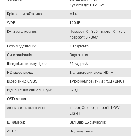
Кут огляду: 105°-32°
Кріплення об'єктива:
М14
WDR:
120dB
Кути
Поворот: 0 - 360°, нахил: 0 - 75°,
регулювання:
поворот: 0 - 360°
Режим "День/Ніч":
ICR-фільтр
Синхронізація:
Внутрішня
Швидкість потоку відео:
25 кадрів/с.
HD відео вихід:
1 аналоговий вихід HDTVI
Відео вихід CVBS:
1Vp-p композитний (75Ω / BNC)
Відношення сигнал / шум:
62 дБ
OSD меню
Indoor, Outdoor, Indoor1, LOW-
Автоматична експозиція:
LIGHT
ID камери:
Вкл/Вик (15 символів)
AGC:
Підтримується