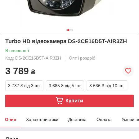
Turbo HD відеокамера DS-2CE16D5T-AIR3ZH
В наявності
Код: DS-2CE16D5T-AIR3ZH
Опт і роздріб
3 789
₴
3 737 ₴
від 3 шт.
3 685 ₴
від 5 шт.
3 636 ₴
від 10 шт.
Купити
Опис
Характеристики
Доставка
Оплата
Умови п