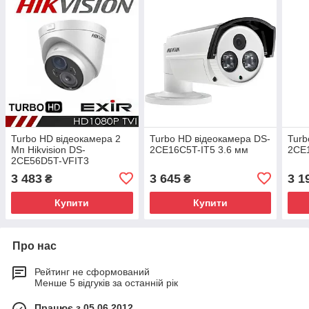
Turbo HD відеокамера 2
Turbo HD відеокамера DS-
Turb
Мп Hikvision DS-
2CE16C5T-IT5 3.6 мм
2CE
2CE56D5T-VFIT3
3 483
3 645
3 1
₴
₴
Купити
Купити
Про нас
Рейтинг не сформований
Менше 5 відгуків за останній рік
Працює з 05.06.2012