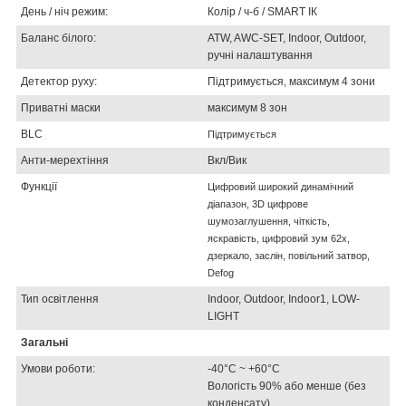
День / ніч режим:
Колір / ч-б / SMART ІК
Баланс білого:
ATW, AWC-SET, Indoor, Outdoor,
ручні налаштування
Детектор руху:
Підтримується, максимум 4 зони
Приватні маски
максимум 8 зон
BLC
Підтримується
Анти-мерехтіння
Вкл/Вик
Функції
Цифровий
широкий динамічний
діапазон,
3D
цифрове
шумозаглушення
, чіткість
,
яскравість,
цифровий зум 62х,
дзеркало, заслін, повільний затвор,
Defog
Тип освітлення
Indoor, Outdoor, Indoor1, LOW-
LIGHT
Загальні
Умови роботи:
-40°C ~ +60°C
Вологість 90% або менше (без
конденсату)