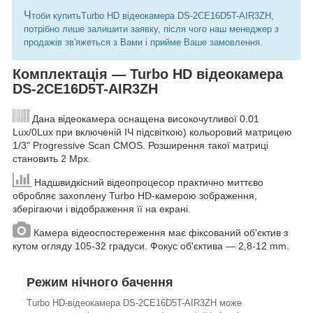
Ч
тоби купитьTurbo HD відеокамера DS-2CE16D5T-AIR3ZH,
потрібно лише залишити заявку, після чого наш менеджер з
продажів зв'яжеться з Вами і прийме Ваше замовлення.
Комплектація — Turbo HD відеокамера
DS-2CE16D5T-AIR3ZH
Дана відеокамера оснащена високочутливої 0.01
Lux/0Lux при включеній ІЧ підсвіткою) кольоровий матрицею
1/3" Progressive Scan CMOS. Розширення такої матриці
становить 2 Mpx.
Надшвидкісний відеопроцесор практично миттєво
обробляє захоплену Turbo HD-камерою зображення,
зберігаючи і відображення її на екрані.
Камера відеоспостереження має фіксований об'єктив з
кутом огляду 105-32 градуси. Фокус об'єктива — 2,8-12 mm.
Режим нічного бачення
Turbo HD-відеокамера DS-2CE16D5T-AIR3ZH може