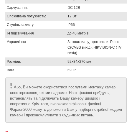
Харчування:
DC 12В
Споживана потужність:
12 Вт
Ступінь захисту
IP66
ІЧ підсвічування
до 40 метрів
Управління:
За коаксиалу, протоколи: Pelco-
C(CVBS вихід), HIKVISION-C (TVI
вихід)
Розміри:
92x84x270 мм
Вага:
690 г
Або, Ви можете скористатися послугами монтажу камер
спостереження, які ми надаємо. Наші фахівці приїдуть,
встановлять та підключать Вашу камеру швидко і
оперативно.Крім того, висококваліфіковані фахівці
Фараон2000 можуть допомогти Вам у підборі потрібної моделі
камери і проконсультувати з будь-яких питань.