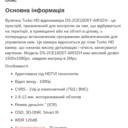
Опис
Основна інформація
Вулична Turbo HD відеокамера DS-2CE16D5T-AIR3ZH - це
пристрій, призначений для контролю за тим, що відбувається
на території, в приміщенні або на об'єкті в цілому, з
попередньо встановленим програмним забезпеченням для
управління ним. Ця камера відноситься до гілки Turbo HD
камер, що означає високу деталізацію і чіткість записуваної
картинки. Модель DS-2CE16D5T-AIR3ZH має високий дозвіл
1920х1080рх, завдяки матриці в 2Mpx.
Особливості:
Адаптована під HDTVI технологію
Відео вихід - 1080p
CVBS - 1Vp-p композитний (75Ω / BNC)
2.8-12 мм, моторизований об'єктив
Режим день/ніч " (ICR)
OSD, 3D-DNR, Smart ІК
WDR 120dB
ІЧ підсвічування
- 20 метрів