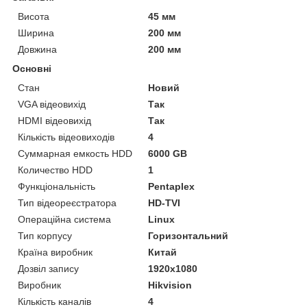
Висота
45 мм
Ширина
200 мм
Довжина
200 мм
Основні
Стан
Новий
VGA відеовихід
Так
HDMI відеовихід
Так
Кількість відеовиходів
4
Суммарная емкость HDD
6000 GB
Количество HDD
1
Функціональність
Pentaplex
Тип відеореєстратора
HD-TVI
Операційна система
Linux
Тип корпусу
Горизонтальний
Країна виробник
Китай
Дозвіл запису
1920х1080
Виробник
Hikvision
Кількість каналів
4