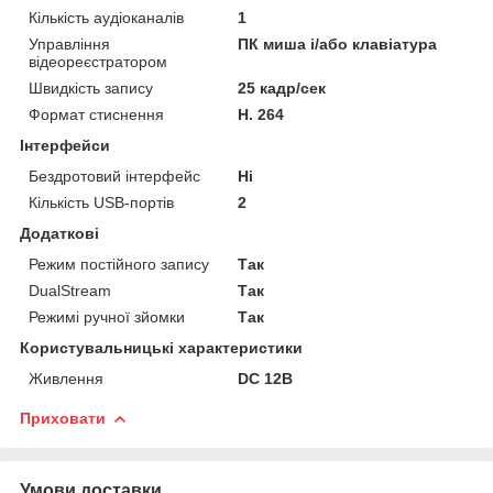
Кількість аудіоканалів
1
Управління
ПК миша і/або клавіатура
відеореєстратором
Швидкість запису
25 кадр/сек
Формат стиснення
H. 264
Інтерфейси
Бездротовий інтерфейс
Ні
Кількість USB-портів
2
Додаткові
Режим постійного запису
Так
DualStream
Так
Режимі ручної зйомки
Так
Користувальницькі характеристики
Живлення
DC 12В
Приховати
Умови доставки