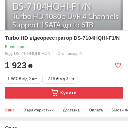
Turbo HD відеореєстратор DS-7104HQHI-F1/N
В наявності
Код: DS-7104HQHI-F1/N
Опт і роздріб
1 923
₴
1 867 ₴
від 2 шт.
1 818 ₴
від 3 шт.
Купити
Опис
Характеристики
Доставка
Оплата
Умови п