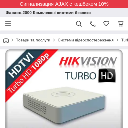
Сигнализация AJAX с кешбеком 10%
Фараон-2000 Комплексні системи безпеки
Товари та послуги
Системи відеоспостереження
Tur