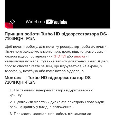
Принцип роботи Turbo HD відеореєстратора DS-
7104HQHI-F1/N
Щоб почати роботу, для початку реєстратор треба включити.
Після чого заходимо в меню пристрою, підключаємо сумісні
камери відеоспостереження (
HDTVI
або
аналог
) і
налаштовуємо налаштування запису для кожної з них. А далі
просто спостерігаєте за тим, що відбувається на екрані, з
телефону, ноутбука або комп'ютера віддалено.
Монтаж — Turbo HD відеореєстратор DS-
7104HQHI-F1/N
Розпакувати відеореєстратор і відкрити верхню
кришку.
Підключити жорсткий диск Sata пристрою і повернути
верхню кришку у вихідне положення.
Прокласти коаксіальний кабель від камери до