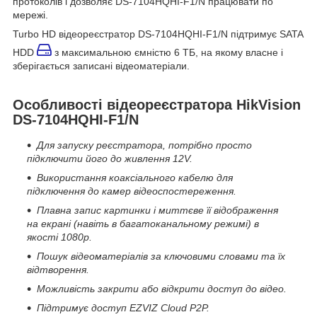
протоколів і дозволяє DS-7104HQHI-F1/N працювати по
мережі.
Turbo HD відеореєстратор DS-7104HQHI-F1/N підтримує SATA
HDD
з максимальною ємністю 6 ТБ, на якому власне і
зберігається записані відеоматеріали.
Особливості відеореєстратора HikVision
DS-7104HQHI-F1/N
Для запуску реєстратора, потрібно просто
підключити його до живлення 12V.
Використання коаксіального кабелю для
підключення до камер відеоспостереження.
Плавна запис картинки і миттєве її відображення
на екрані (навіть в багатоканальному режимі) в
якості 1080р.
Пошук відеоматеріалів за ключовими словами та їх
відтворення.
Можливість закрити або відкрити доступ до відео.
Підтримує доступ EZVIZ Cloud P2P.