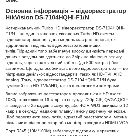
Опис
Основна інформація – відеореєстратор
HikVision DS-7104HQHI-F1/N
Чотириканальний Turbo HD відеореєстратор DS-7104HQHI-
F1/N – це один з головних складових Turbo HD систем
відеоспостереження. Дана модель має ряд переваг, які
відрізняють її від інших відеореєстраторів інших
типів.Гібридний типо забезпечує високу швидкість передачі
даних з роздільною здатністю до 2Мрх на відносно велику
відстань, через коаксіальний кабель (до 500 метрів!) без
затримок. Ще одна особливість цього відеореєстратора — це
підтримка декількох відеостандартів, таких як HD-TVI, AHD і
Analog. Тому, відеореєстратор DS-7104HQHI-F1/N буде
сумісний як з HD-TVI/AHD, так і з аналоговими камерами.
Запис зображення реєстратором проводиться в HD якості
1080р зі швидкістю 16 кадрів в секунду, 720p,CIF, QVGA,QCIF
зі швидкістю 25 кадрів в секунду, або 4CIF, WD1 швидкістю 12
кадрів в секунду, надаючи плавну і якісну картинку на екран.
Щоб переглянути весь потік, відзнятий реєстратором, можна
підключити відеопроектор або монітор з входами HDMI і VGA.
Порт RJ45 (10M/100M) забезпечує підтримку мережевих