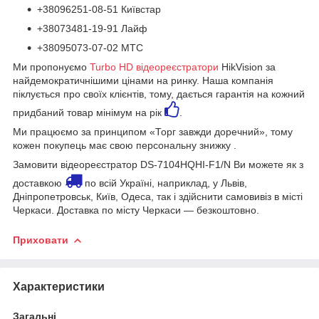
+38096251-08-51 Київстар
+38073481-19-91 Лайф
+38095073-07-02 МТС
Ми пропонуємо
Turbo HD відеореєстратори
HikVision за
найдемократичнішими цінами на ринку. Наша компанія
піклується про своїх клієнтів, тому, дається гарантія на кожний
придбаний товар мінімум на рік
.
Ми працюємо за принципом «Торг завжди доречний», тому
кожен покупець має свою персональну знижку .
Замовити відеореєстратор DS-7104HQHI-F1/N Ви можете як з
доставкою
по всій Україні, наприклад, у Львів,
Дніпропетровськ, Київ, Одеса, так і здійснити самовивіз в місті
Черкаси. Доставка по місту Черкаси — безкоштовно.
Приховати
Характеристики
Загальні