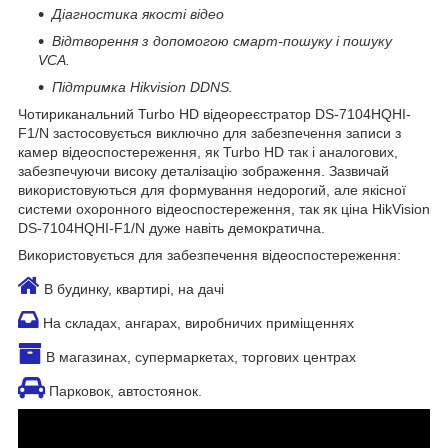
Діагностика якості відео
Відтворення з допомогою смарт-пошуку і пошуку
VCA.
Підтримка Hikvision DDNS.
Чотириканальний Turbo HD відеореєстратор DS-7104HQHI-
F1/N застосовується виключно для забезпечення записи з
камер відеоспостереження, як Turbo HD так і аналогових,
забезпечуючи високу деталізацію зображення. Зазвичай
використовуються для формування недорогий, але якісної
системи охоронного відеоспостереження, так як ціна HikVision
DS-7104HQHI-F1/N дуже навіть демократична.
Використовується для забезпечення відеоспостереження:
В будинку, квартирі, на дачі
На складах, ангарах, виробничих приміщеннях
В магазинах, супермаркетах, торгових центрах
Парковок, автостоянок.