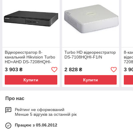
Відеореєстратор 8-
Turbo HD відеореєстратор
8-ка
канальний Hikvision Turbo
DS-7108HQHI-F1/N
віде
HD+AHD DS-7208HQHI-
7208
F1/N
ауді
3 903
2 828
3 9
₴
₴
Купити
Купити
Про нас
Рейтинг не сформований
Менше 5 відгуків за останній рік
Працює з 05.06.2012