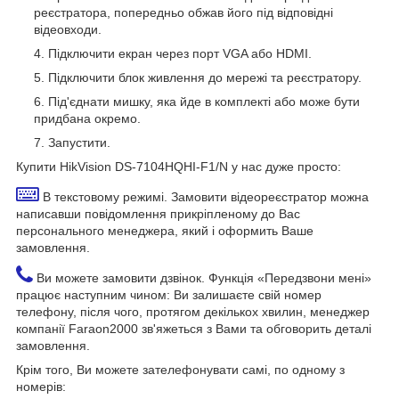
реєстратора, попередньо обжав його під відповідні
відеовходи.
Підключити екран через порт VGA або HDMI.
Підключити блок живлення до мережі та реєстратору.
Під'єднати мишку, яка йде в комплекті або може бути
придбана окремо.
Запустити.
Купити HikVision DS-7104HQHI-F1/N у нас дуже просто:
В текстовому режимі. Замовити відеореєстратор можна
написавши повідомлення прикріпленому до Вас
персонального менеджера, який і оформить Ваше
замовлення.
Ви можете замовити дзвінок. Функція «Передзвони мені»
працює наступним чином: Ви залишаєте свій номер
телефону, після чого, протягом декількох хвилин, менеджер
компанії Faraon2000 зв'яжеться з Вами та обговорить деталі
замовлення.
Крім того, Ви можете зателефонувати самі, по одному з
номерів: