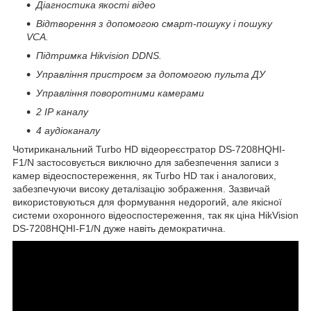
Діагностика якості відео
Відтворення з допомогою смарт-пошуку і пошуку
VCA.
Підтримка Hikvision DDNS.
Управління пристроєм за допомогою пульта ДУ
Управління поворотними камерами
2 ІР каналу
4 аудіоканалу
Чотириканальний Turbo HD відеореєстратор DS-7208HQHI-
F1/N застосовується виключно для забезпечення записи з
камер відеоспостереження, як Turbo HD так і аналогових,
забезпечуючи високу деталізацію зображення. Зазвичай
використовуються для формування недорогий, але якісної
системи охоронного відеоспостереження, так як ціна HikVision
DS-7208HQHI-F1/N дуже навіть демократична.