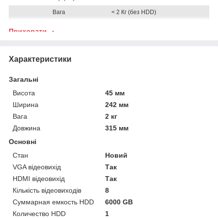
Вага
< 2 Кг (без HDD)
Приховати
Характеристики
Загальні
Висота
45 мм
Ширина
242 мм
Вага
2 кг
Довжина
315 мм
Основні
Стан
Новий
VGA відеовихід
Так
HDMI відеовихід
Так
Кількість відеовиходів
8
Суммарная емкость HDD
6000 GB
Количество HDD
1