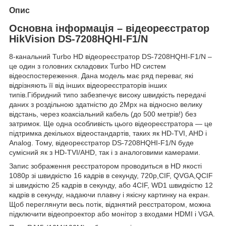
Опис
Основна інформація – відеореєстратор
HikVision DS-7208HQHI-F1/N
8-канальний Turbo HD відеореєстратор DS-7208HQHI-F1/N –
це один з головних складових Turbo HD систем
відеоспостереження. Дана модель має ряд переваг, які
відрізняють її від інших відеореєстраторів інших
типів.Гібридний типо забезпечує високу швидкість передачі
даних з роздільною здатністю до 2Мрх на відносно велику
відстань, через коаксіальний кабель (до 500 метрів!) без
затримок. Ще одна особливість цього відеореєстратора — це
підтримка декількох відеостандартів, таких як HD-TVI, AHD і
Analog. Тому, відеореєстратор DS-7208HQHI-F1/N буде
сумісний як з HD-TVI/AHD, так і з аналоговими камерами.
Запис зображення реєстратором проводиться в HD якості
1080р зі швидкістю 16 кадрів в секунду, 720p,CIF, QVGA,QCIF
зі швидкістю 25 кадрів в секунду, або 4CIF, WD1 швидкістю 12
кадрів в секунду, надаючи плавну і якісну картинку на екран.
Щоб переглянути весь потік, відзнятий реєстратором, можна
підключити відеопроектор або монітор з входами HDMI і VGA.