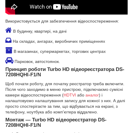
Використовується для забезпечення відеоспостереження:
В будинку, квартирі, на дачі
На складах, ангарах, виробничих приміщеннях
В магазинах, супермаркетах, торгових центрах
Парковок, автостоянок.
Принцип роботи Turbo HD відеореєстратора DS-
7208HQHI-F1/N
Щоб почати роботу, для початку реєстратор треба включити.
Після чого заходимо в меню пристрою, підключаємо сумісні
камери відеоспостереження (
HDTVI
або
аналог
) і
налаштовуємо налаштування запису для кожної з них. А далі
просто спостерігаєте за тим, що відбувається на екрані, з
телефону, ноутбука або комп'ютера віддалено.
Монтаж — Turbo HD відеореєстратор DS-
7208HQHI-F1/N