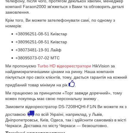
телефону, після чого, протягом декількох хвилин, менеджер
компанії Faraon2000 зв'яжеться з Вами та обговорить деталі
замовлення.
Крім того, Ви можете зателефонувати самі, по одному з
номерів:
+38096251-08-51 Київстар
+38096251-08-51 Київстар
+38073481-19-91 Лайф
+38095073-07-02 МТС
Ми пропонуємо
Turbo HD відеореєстратори
HikVision за
найдемократичнішими цінами на ринку. Наша компанія
піклується про своїх клієнтів, тому, дається гарантія на кожний
придбаний товар мінімум на рік
.
Ми працюємо за принципом «Торг завжди доречний», тому
кожен покупець має свою персональну знижку .
Замовити відеореєстратор DS-7208HQHI-F1/N Ви можете як з
доставкою
по всій Україні, наприклад, у Львів,
Дніпропетровськ, Київ, Одеса, так і здійснити самовивіз в місті
Черкаси. Доставка по місту Черкаси — безкоштовно.