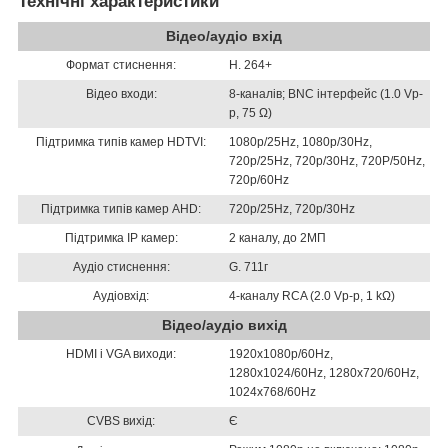
Технічні характеристики
Відео/аудіо вхід
Формат стиснення:
H. 264+
Відео входи:
8-каналів; BNC інтерфейс (1.0 Vp-
p, 75 Ω)
Підтримка типів камер HDTVI:
1080p/25Hz, 1080p/30Hz,
720p/25Hz, 720p/30Hz, 720P/50Hz,
720p/60Hz
Підтримка типів камер AHD:
720p/25Hz, 720p/30Hz
Підтримка IP камер:
2 каналу, до 2МП
Аудіо стиснення:
G. 711г
Аудіовхід:
4-каналу RCA (2.0 Vp-p, 1 kΩ)
Відео/аудіо вихід
HDMI і VGA виходи:
1920х1080р/60Hz,
1280х1024/60Hz, 1280х720/60Hz,
1024х768/60Hz
CVBS вихід:
Є