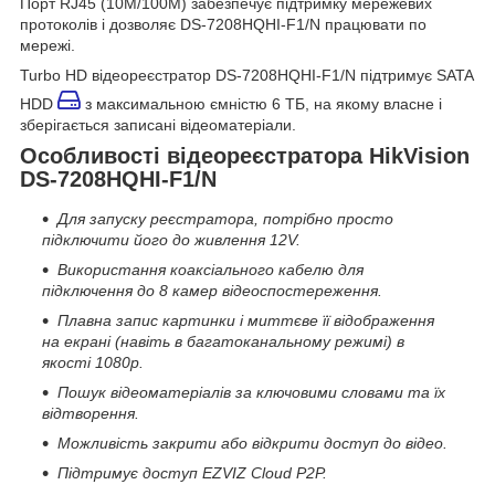
Порт RJ45 (10M/100M) забезпечує підтримку мережевих
протоколів і дозволяє DS-7208HQHI-F1/N працювати по
мережі.
Turbo HD відеореєстратор DS-7208HQHI-F1/N підтримує SATA
HDD
з максимальною ємністю 6 ТБ, на якому власне і
зберігається записані відеоматеріали.
Особливості відеореєстратора HikVision
DS-7208HQHI-F1/N
Для запуску реєстратора, потрібно просто
підключити його до живлення 12V.
Використання коаксіального кабелю для
підключення до 8 камер відеоспостереження.
Плавна запис картинки і миттєве її відображення
на екрані (навіть в багатоканальному режимі) в
якості 1080р.
Пошук відеоматеріалів за ключовими словами та їх
відтворення.
Можливість закрити або відкрити доступ до відео.
Підтримує доступ EZVIZ Cloud P2P.