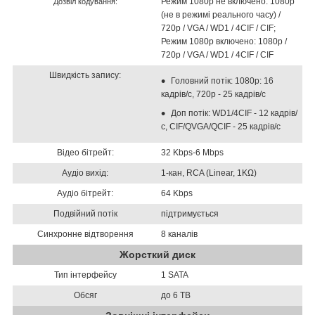
Режим 1080p не включено: 1080p
Дозвіл
кодування:
(не в режимі реального часу) /
720p / VGA / WD1 / 4CIF / CIF;
Режим 1080p включено: 1080p /
720p / VGA / WD1 / 4CIF / CIF
Швидкість запису:
Головний потік: 1080р: 16
кадрів/с, 720р - 25 кадрів/с
Доп потік: WD1/4CIF - 12 кадрів/
с, CIF/QVGA/QCIF - 25 кадрів/с
Відео бітрейт:
32 Kbps-6 Mbps
Аудіо вихід:
1-кан, RCA (Linear, 1KΩ)
Аудіо бітрейт:
64 Kbps
Подвійний потік
підтримується
Синхронне відтворення
8 каналів
Жорсткий диск
Тип інтерфейсу
1 SATA
Обсяг
до 6 TB