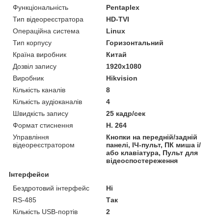
Функціональність
Pentaplex
Тип відеореєстратора
HD-TVI
Операційна система
Linux
Тип корпусу
Горизонтальний
Країна виробник
Китай
Дозвіл запису
1920х1080
Виробник
Hikvision
Кількість каналів
8
Кількість аудіоканалів
4
Швидкість запису
25 кадр/сек
Формат стиснення
H. 264
Управління
Кнопки на передній/задній
відеореєстратором
панелі, ІЧ-пульт, ПК миша і/
або клавіатура, Пульт для
відеоспостереження
Інтерфейси
Бездротовий інтерфейс
Ні
RS-485
Так
Кількість USB-портів
2