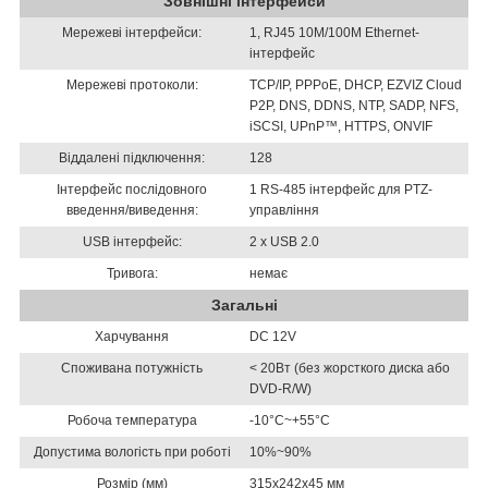
Зовнішні інтерфейси
Мережеві інтерфейси:
1, RJ45 10M/100M Ethernet-
інтерфейс
Мережеві протоколи:
TCP/IP, PPPoE, DHCP, EZVIZ Cloud
P2P, DNS, DDNS, NTP, SADP, NFS,
iSCSI, UPnP™, HTTPS, ONVIF
Віддалені підключення:
128
Інтерфейс послідовного
1 RS-485 інтерфейс для PTZ-
введення/виведення:
управління
USB інтерфейс:
2 х USB 2.0
Тривога:
немає
Загальні
Харчування
DC 12V
Споживана потужність
< 20Вт (без жорсткого диска або
DVD-R/W)
Робоча температура
-10°C~+55°C
Допустима вологість при роботі
10%~90%
Розмір (мм)
315x242x45 мм