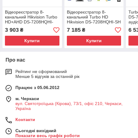
Відеореєстратор 8-
Відеореєстратор 8-
Turb
канальний Hikvision Turbo
канальний Turbo HD
DS-
HD+AHD DS-7208HQHI-
Hikvision DS-7208HQHI-SH
ауді
F1/N
3 903
7 185
6 5
₴
₴
Купити
Купити
Про нас
Рейтинг не сформований
Менше 5 відгуків за останній рік
Працює з 05.06.2012
м. Черкаси
вул. Святотроїцька (Кірова), 73/1, офіс 210, Черкаси,
Україна
Контакти
Сьогодні вихідний
Показати весь графік роботи