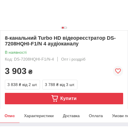
8-канальний Turbo HD відеореєстратор DS-
7208HQHI-F1/N 4 аудіоканалу
В наявності
Код: DS-7208HQHI-F1/N-4
Опт і роздріб
3 903
₴
3 838 ₴
від 2 шт.
3 788 ₴
від 3 шт.
Купити
Опис
Характеристики
Доставка
Оплата
Умови п