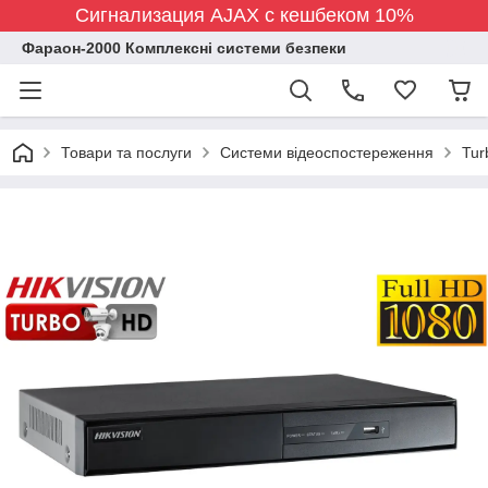
Сигнализация AJAX с кешбеком 10%
Фараон-2000 Комплексні системи безпеки
Товари та послуги
Системи відеоспостереження
Tur