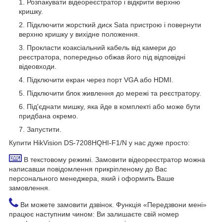
Розпакувати відеореєстратор і відкрити верхню
кришку.
Підключити жорсткий диск Sata пристрою і повернути
верхню кришку у вихідне положення.
Прокласти коаксіальний кабель від камери до
реєстратора, попередньо обжав його під відповідні
відеовходи.
Підключити екран через порт VGA або HDMI.
Підключити блок живлення до мережі та реєстратору.
Під'єднати мишку, яка йде в комплекті або може бути
придбана окремо.
Запустити.
Купити HikVision DS-7208HQHI-F1/N у нас дуже просто:
В текстовому режимі. Замовити відеореєстратор можна
написавши повідомлення прикріпленому до Вас
персонального менеджера, який і оформить Ваше
замовлення.
Ви можете замовити дзвінок. Функція «Передзвони мені»
працює наступним чином: Ви залишаєте свій номер