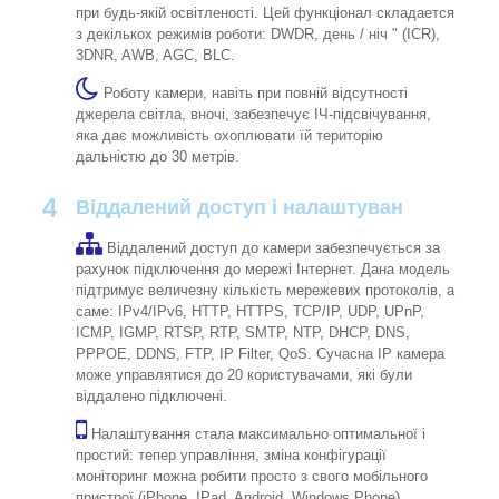
при будь-якій освітленості. Цей функціонал складается
з декількох режимів роботи: DWDR, день / ніч " (ICR),
3DNR, AWB, AGC, BLC.
Роботу камери, навіть при повній відсутності
джерела світла, вночі, забезпечує ІЧ-підсвічування,
яка дає можливість охоплювати їй територію
дальністю до 30 метрів.
4
Віддалений доступ і налаштуван
Віддалений доступ до камери забезпечується за
рахунок підключення до мережі Інтернет. Дана модель
підтримує величезну кількість мережевих протоколів, а
саме: IPv4/IPv6, HTTP, HTTPS, TCP/IP, UDP, UPnP,
ICMP, IGMP, RTSP, RTP, SMTP, NTP, DHCP, DNS,
PPPOE, DDNS, FTP, IP Filter, QoS. Сучасна IP камера
може управлятися до 20 користувачами, які були
віддалено підключені.
Налаштування стала максимально оптимальної і
простий: тепер управління, зміна конфігурації
моніторинг можна робити просто з свого мобільного
пристрої (iPhone, IPad, Android, Windows Phone).