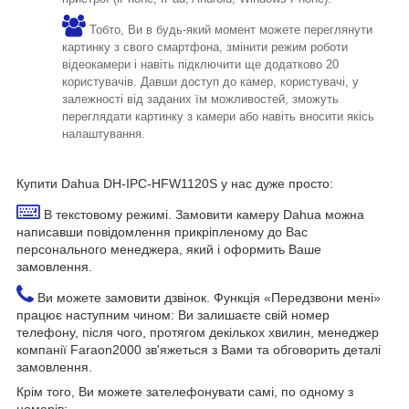
Тобто, Ви в будь-який момент можете переглянути
картинку з свого смартфона, змінити режим роботи
відеокамери і навіть підключити ще додатково 20
користувачів. Давши доступ до камер, користувачі, у
залежності від заданих їм можливостей, зможуть
переглядати картинку з камери або навіть вносити якісь
налаштування.
Купити Dahua DH-IPC-HFW1120S у нас дуже просто:
В текстовому режимі. Замовити камеру Dahua можна
написавши повідомлення прикріпленому до Вас
персонального менеджера, який і оформить Ваше
замовлення.
Ви можете замовити дзвінок. Функція «Передзвони мені»
працює наступним чином: Ви залишаєте свій номер
телефону, після чого, протягом декількох хвилин, менеджер
компанії Faraon2000 зв'яжеться з Вами та обговорить деталі
замовлення.
Крім того, Ви можете зателефонувати самі, по одному з
номерів: