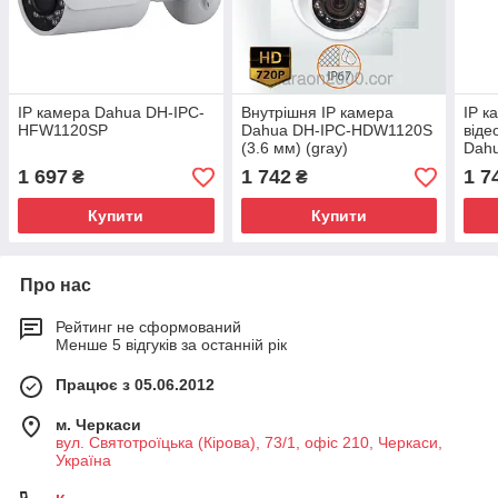
IP камера Dahua DH-IPC-
Внутрішня IP камера
IP к
HFW1120SP
Dahua DH-IPC-HDW1120S
віде
(3.6 мм) (gray)
Dahu
HDW
1 697
1 742
1 7
₴
₴
Купити
Купити
Про нас
Рейтинг не сформований
Менше 5 відгуків за останній рік
Працює з 05.06.2012
м. Черкаси
вул. Святотроїцька (Кірова), 73/1, офіс 210, Черкаси,
Україна