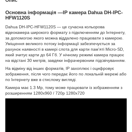
Опис
Основна інформація —IP камера Dahua DH-IPC-
HFW1120S
Dahua DH-IPC-HFW1120S — це сучасна кольорова
відеокамера широкого формату з підключенням до Інтернету,
за допомогою якого можна віддалено працювати з камерою.
Уміщення великого потоку інформації забезпечується за
рахунок наявності в камері слота для карти пам'яті Micro-SD,
який зчитує карти до 64 Гб. У нічному режимі камера працює
на відстані 30 метрів, завдяки інфрачервоним підсвічуванням.
На відміну від інших форматів, IP захоплює і оцифровує
зображення, після чого передає його по локальній мережі або
по Інтернету вже в стислому вигляді.
Камера має 1.3 Мр, тому може працювати із зображенням з
розширенням 1280х960 / 720p 1280x720