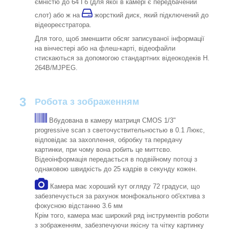
ємністю до 64 Гб (для якої в камері є передбачений
слот) або ж на
жорсткий диск, який підключений до
відеореєстратора.
Для того, щоб зменшити обсяг записуваної інформації
на вінчестері або на флеш-карті, відеофайли
стискаються за допомогою стандартних відеокодеків H.
264B/MJPEG.
3
Робота з зображенням
Вбудована в камеру матриця CMOS 1/3"
progressive scan з светочуствительностью в 0.1 Люкс,
відповідає за захоплення, обробку та передачу
картинки, при чому вона робить це миттєво.
Відеоінформація передається в подвійному потоці з
однаковою швидкість до 25 кадрів в секунду кожен.
Камера має хороший кут огляду 72 градуси, що
забезпечується за рахунок монфокального об'єктива з
фокусною відстанню 3.6 мм
Крім того, камера має широкий ряд інструментів роботи
з зображенням, забезпечуючи якісну та чітку картинку