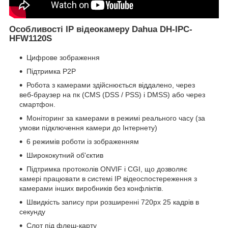
Особливості IP відеокамеру Dahua DH-IPC-
HFW1120S
Цифрове зображення
Підтримка Р2Р
Робота з камерами здійснюється віддалено, через
веб-браузер на пк (CMS (DSS / PSS) і DMSS) або через
смартфон.
Моніторинг за камерами в режимі реального часу (за
умови підключення камери до Інтернету)
6 режимів роботи із зображенням
Ширококутний об'єктив
Підтримка протоколів ONVIF і CGI, що дозволяє
камері працювати в системі IP відеоспостереження з
камерами інших виробників без конфліктів.
Швидкість запису при розширенні 720px 25 кадрів в
секунду
Слот під флеш-карту