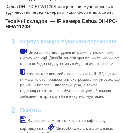
Dahua DH-IPC-HFW1120S має ряд приемущественных
відмінностей перед камерами інших форматів, а саме:
Технічні складові — IP камера Dahua DH-IPC-
HFW1120S
1
Корпус камери відеоспостереження
Виконаний у циліндричній формі, в класичному
білому кольорі. Дизайн камери зроблений таким чином,
що вона буде поєднуватись з будь-яким інтер'єром.
Камера має високий ступінь захисту IP-67, що дає
їй можливість працювати в екстремальних умовах, що
робить її волого - і пилозахищена, а також
водонепроникною. Така будова корпусу IP камери
забезпечить тривалу і безпечну експлуатацію.
2
Пам'ять
Відеокамера може записувати оцифровану
картинку як на
MicroSD карту c максимальною