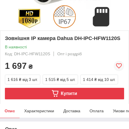
Зовнішня IP камера Dahua DH-IPC-HFW1120S
В наявності
Код: DH-IPC-HFW1120S
Опт і роздріб
1 697
₴
1 616 ₴
від 3 шт.
1 515 ₴
від 5 шт.
1 414 ₴
від 10 шт.
Купити
Опис
Характеристики
Доставка
Оплата
Умови п