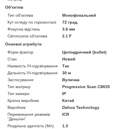
Об'єктив
Тип об'єктива
Монофокальний
Кут огляду по горизонталі
72 град.
Фокусна відстань
3.6 мм
Світлосила об'єктива
2.1 F
Основні атрибути
Форм-фактор
Циліндричний (bullet)
Стан
Новий
Наявність ІЧ-підсвічування
Так
Дальність ІЧ-підсвічування
30 м
Застосування
Вулична
Тип матриці
Progressive Scan CMOS
Тип камери
IP
Країна виробник
Китай
Виробник
Dahua Technology
Перемикання режимів
ICR
"День/ніч"
Роздільна здатність (Мп)
1.3