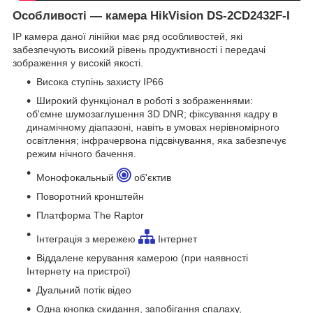
Особливості — камера HikVision DS-2CD2432F-I
IP камера даної лінійки має ряд особливостей, які
забезпечують високий рівень продуктивності і передачі
зображення у високій якості.
Висока ступінь захисту IP66
Широкий функціонал в роботі з зображеннями:
об'ємне шумозаглушення 3D DNR; фіксування кадру в
динамічному діапазоні, навіть в умовах нерівномірного
освітлення; інфрачервона підсвічування, яка забезпечує
режим нічного бачення.
Монофокальный
об'єктив
Поворотний кронштейн
Платформа The Raptor
Інтеграція з мережею
Інтернет
Віддалене керування камерою (при наявності
Інтернету на пристрої)
Дуальний потік відео
Одна кнопка скидання, запобігання спалаху,