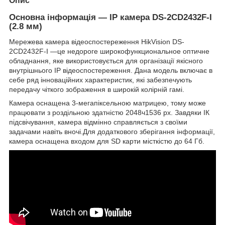
Опис
Основна інформація — IP камера DS-2CD2432F-I
(2.8 мм)
Мережева камера відеоспостереження HikVision DS-
2CD2432F-I —це недороге широкофункциональное оптичне
обладнання, яке використовується для організації якісного
внутрішнього IP відеоспостереження. Дана модель включає в
себе ряд інноваційних характеристик, які забезпечують
передачу чіткого зображення в широкій колірній гамі.
Камера оснащена 3-мегапіксельною матрицею, тому може
працювати з роздільною здатністю 2048ч1536 рх. Завдяки ІК
підсвічування, камера відмінно справляється з своїми
задачами навіть вночі.Для додаткового зберігання інформації,
камера оснащена входом для SD карти місткістю до 64 Гб.