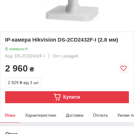
IP-камера Hikvision DS-2CD2432F-I (2.8 мм)
В наявності
Код: DS-2CD2432F-I
Опт і роздріб
2 960
₴
2 929 ₴
від 3 шт.
Купити
Опис
Характеристики
Доставка
Оплата
Умови п