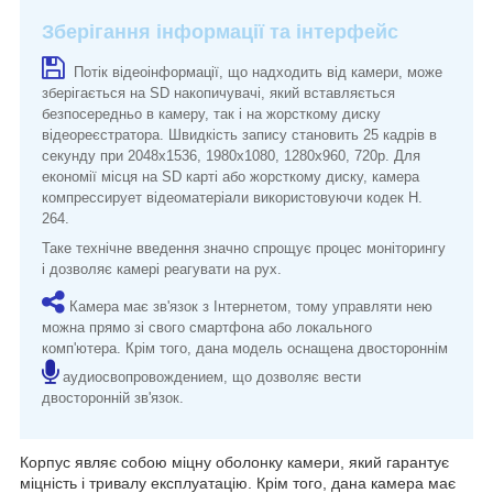
Зберігання інформації та інтерфейс
Потік відеоінформації, що надходить від камери, може
зберігається на SD накопичувачі, який вставляється
безпосередньо в камеру, так і на жорсткому диску
відеореєстратора. Швидкість запису становить 25 кадрів в
секунду при 2048x1536, 1980x1080, 1280x960, 720p. Для
економії місця на SD карті або жорсткому диску, камера
компрессирует відеоматеріали використовуючи кодек H.
264.
Таке технічне введення значно спрощує процес моніторингу
і дозволяє камері реагувати на рух.
Камера має зв'язок з Інтернетом, тому управляти нею
можна прямо зі свого смартфона або локального
комп'ютера.
Крім того, дана модель оснащена двостороннім
аудиосвопровождением, що дозволяє вести
двосторонній зв'язок.
Корпус являє собою міцну оболонку камери, який гарантує
міцність і тривалу експлуатацію. Крім того, дана камера має