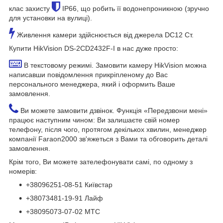
клас захисту
IP66, що робить її водонепроникною (зручно
для установки на вулиці).
Живлення камери здійснюється від джерела DC12 Ст.
Купити HikVision DS-2CD2432F-I в нас дуже просто:
В текстовому режимі. Замовити камеру HikVision можна
написавши повідомлення прикріпленому до Вас
персонального менеджера, який і оформить Ваше
замовлення.
Ви можете замовити дзвінок. Функція «Передзвони мені»
працює наступним чином: Ви залишаєте свій номер
телефону, після чого, протягом декількох хвилин, менеджер
компанії Faraon2000 зв'яжеться з Вами та обговорить деталі
замовлення.
Крім того, Ви можете зателефонувати самі, по одному з
номерів:
+38096251-08-51 Київстар
+38073481-19-91 Лайф
+38095073-07-02 МТС