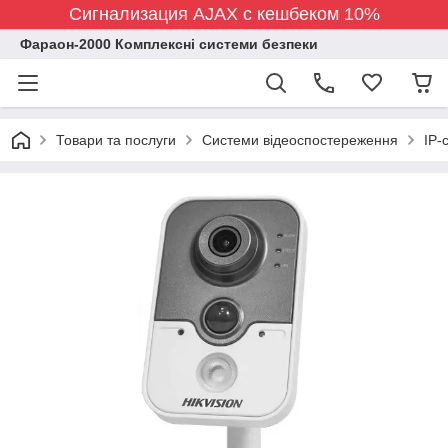
Сигнализация AJAX с кешбеком 10%
Фараон-2000 Комплексні системи безпеки
Товари та послуги
Системи відеоспостереження
IP-