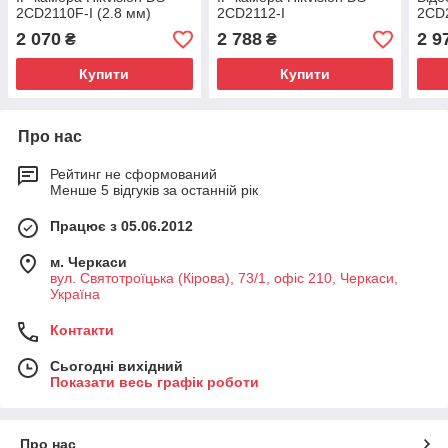
2CD2110F-I (2.8 мм)
2CD2112-I
2CD2
2 070
2 788
2 9
₴
₴
Купити
Купити
Про нас
Рейтинг не сформований
Менше 5 відгуків за останній рік
Працює з 05.06.2012
м. Черкаси
вул. Святотроїцька (Кірова), 73/1, офіс 210, Черкаси,
Україна
Контакти
Сьогодні вихідний
Показати весь графік роботи
Про нас