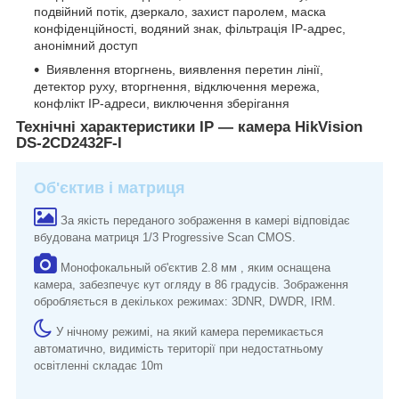
подвійний потік, дзеркало, захист паролем, маска
конфіденційності, водяний знак, фільтрація IP-адрес,
анонімний доступ
Виявлення вторгнень, виявлення перетин лінії,
детектор руху, вторгнення, відключення мережа,
конфлікт IP-адреси, виключення зберігання
Технічні характеристики IP — камера HikVision
DS-2CD2432F-I
Об'єктив і матриця
За якість переданого зображення в камері відповідає
вбудована матриця 1/3
Progr
essive Scan CMOS
.
Монофокальный об'єктив 2.8 мм , яким оснащена
камера, забезпечує кут огляду в 86 градусів. Зображення
обробляється в декількох режимах:
3DNR, DWDR, IRM.
У нічному режимі, на який камера перемикається
автоматично, видимість території при недостатньому
освітленні складає 10m