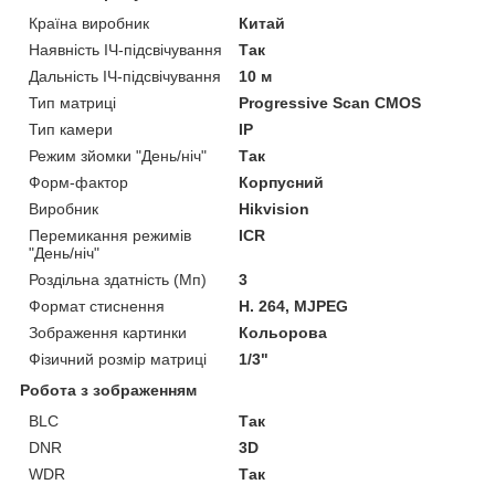
Країна виробник
Китай
Наявність ІЧ-підсвічування
Так
Дальність ІЧ-підсвічування
10 м
Тип матриці
Progressive Scan CMOS
Тип камери
IP
Режим зйомки "День/ніч"
Так
Форм-фактор
Корпусний
Виробник
Hikvision
Перемикання режимів
ICR
"День/ніч"
Роздільна здатність (Мп)
3
Формат стиснення
H. 264, MJPEG
Зображення картинки
Кольорова
Фізичний розмір матриці
1/3"
Робота з зображенням
BLC
Так
DNR
3D
WDR
Так