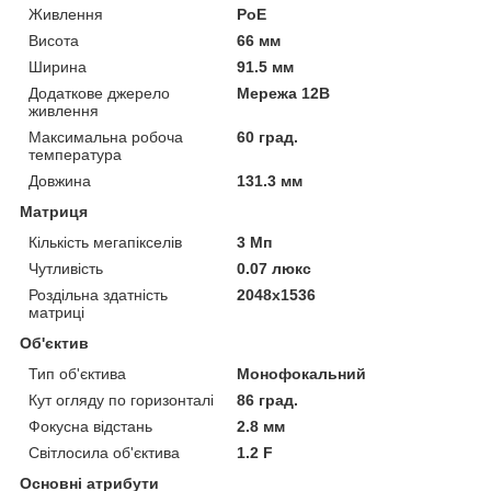
Живлення
PoE
Висота
66 мм
Ширина
91.5 мм
Додаткове джерело
Мережа 12В
живлення
Максимальна робоча
60 град.
температура
Довжина
131.3 мм
Матриця
Кількість мегапікселів
3 Мп
Чутливість
0.07 люкс
Роздільна здатність
2048x1536
матриці
Об'єктив
Тип об'єктива
Монофокальний
Кут огляду по горизонталі
86 град.
Фокусна відстань
2.8 мм
Світлосила об'єктива
1.2 F
Основні атрибути