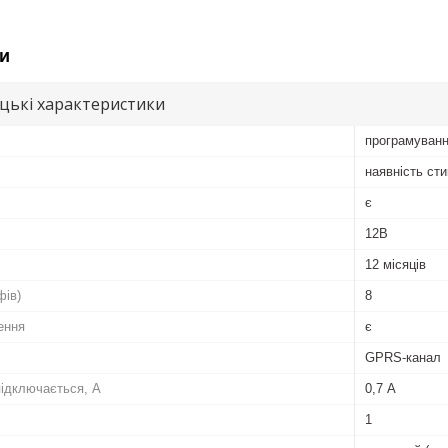
и
цькі характеристики
програмуван
наявність сти
є
12В
12 місяців
фів)
8
ення
є
GPRS-канал
ідключається, А
0,7 А
1