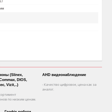
.)
 мм
ны (Slinex,
AHD видеонаблюдение
 Commax, DIOS,
Качество цифровое, цена как за
c, Vizit,..)
аналог.
сортимент
нов по низким ценам.
Графік роботи