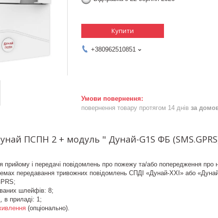
Купити
+380962510851
повернення товару протягом 14 днів
за домо
унай ПСПН 2 + модуль " Дунай-G1S ФБ (SMS.GPRS
 прийому і передачі повідомлень про пожежу та/або попередження про 
стемах передавання тривожних повідомлень СПДІ «Дунай-XXI» або «Дуна
GPRS;
ваних шлейфів: 8;
 в приладі: 1;
живлення
(опціонально).