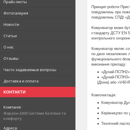
Прайс-листы
Принцип роботи Прист
повідомлень про поже
Фотогалерея
повідомлень СПДІ «Д
Новости
Комунікатор може бут
стандарту ДСТУ EN 54
Статьи
контрольного охоронн
О нас
Комунікатор являє со
по двох незалежних л
Отзывы
функціонального блок
виконання приладу:
Часто задаваемые вопросы
«Дунай-ПСПН2» 
«Дунай-ПСПН3» к
Доставка и оплата
(Діона) або «V40-
КОНТАКТИ
Комплектація:
Комунікатор Ду
Фараон-2000 Системи безпеки та
Керівництво по у
комфорту
Технічний паспо