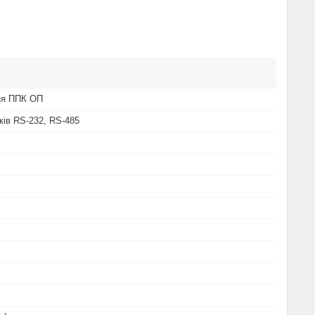
ня ППК ОП
ків RS-232, RS-485