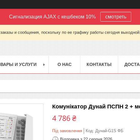
Сигнализация AJAX с кешбеком 10%
смотреть
заказы и сообщения, поскольку по ее графику работы сегодня выходной
ВАРЫ И УСЛУГИ
О НАС
КОНТАКТЫ
ДОСТА
Комунікатор Дунай ПСПН 2 + м
4 786 ₴
Під замовлення
Код:
Дунай-G1S ФБ
Відправка з 22 серпня 2026