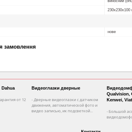
виносний (опц
230х230х100
нове
я замовлення
 Dahua
Видеоглазки дверные
Видеодомфо
Qualvision,
арантия от 12
Дверные видеоглазки с датчиком
Kenwei, Viate
движения, автоматической фото и
видео записью, ик подсветкой...
Большой ас
видеодомофо