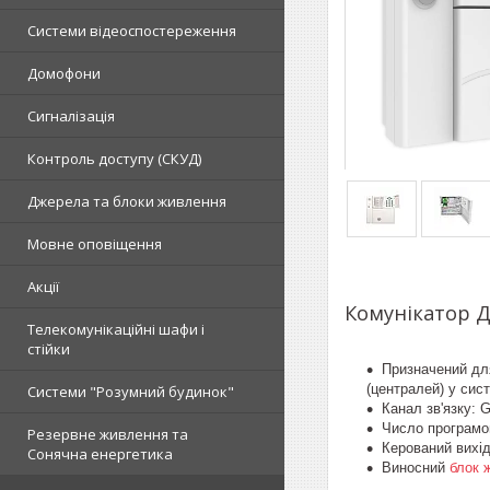
Системи відеоспостереження
Домофони
Сигналізація
Контроль доступу (СКУД)
Джерела та блоки живлення
Мовне оповіщення
Акції
Комунікатор Д
Телекомунікаційні шафи і
стійки
Призначений для
(централей) у си
Системи "Розумний будинок"
Канал зв'язку: 
Число програмо
Резервне живлення та
Керований вихід,
Сонячна енергетика
Виносний
блок 