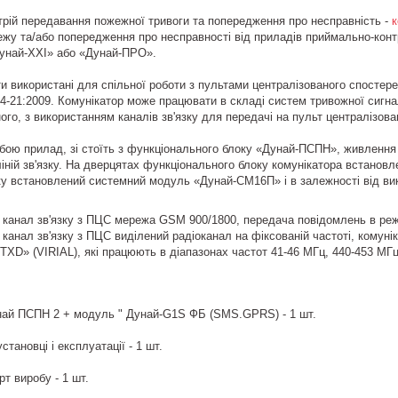
рій передавання пожежної тривоги та попередження про несправність -
к
жу та/або попередження про несправності від приладів приймально-кон
унай-XXI» або «Дунай-ПРО».
и використані для спільної роботи з пультами централізованого спосте
-21:2009. Комунікатор може працювати в складі систем тривожної сигналі
ого, з використанням каналів зв'язку для передачі на пульт централізов
бою прилад, зі стоїть з функціонального блоку «Дунай-ПСПН», живлення
іній зв'язку. На дверцятах функціонального блоку комунікатора встанов
у встановлений системний модуль «Дунай-СМ16П» і в залежності від вико
канал зв'язку з ПЦС мережа GSM 900/1800, передача повідомлень в р
анал зв'язку з ПЦС виділений радіоканал на фіксованій частоті, комун
RTXD» (VIRIAL), які працюють в діапазонах частот 41-46 МГц, 440-453 МГц
най ПСПН 2 + модуль " Дунай-G1S ФБ (SMS.GPRS) - 1 шт.
становці і експлуатації - 1 шт.
рт виробу - 1 шт.