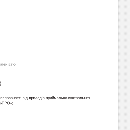
вленістю
)
несправності від приладів приймально-контрольних
й-ПРО»;