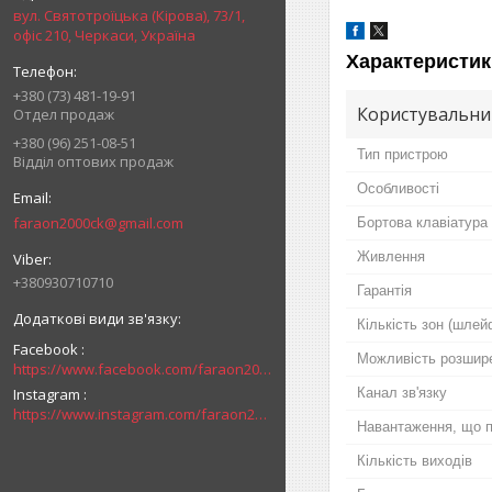
вул. Святотроїцька (Кірова), 73/1,
офіс 210, Черкаси, Україна
Характеристик
+380 (73) 481-19-91
Користувальни
Отдел продаж
+380 (96) 251-08-51
Тип пристрою
Відділ оптових продаж
Особливості
faraon2000ck@gmail.com
Бортова клавіатура
Живлення
+380930710710
Гарантія
Кількість зон (шлей
Facebook
Можливість розшир
https://www.facebook.com/faraon2000ck/
Instagram
Канал зв'язку
https://www.instagram.com/faraon2000com/
Навантаження, що п
Кількість виходів