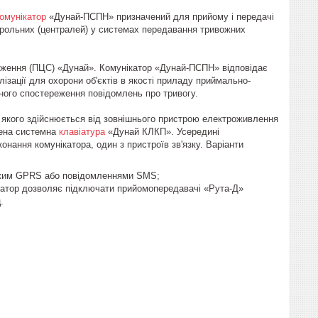
омунікатор
«Дунай-ПСПН» призначений для прийому і передачі
трольних (централей) у системах передавання тривожних
реження (ПЦС) «Дунай». Комунікатор «Дунай-ПСПН» відповідає
зації для охорони об'єктів в якості приладу приймально-
аного спостереження повідомлень про тривогу.
 якого здійснюється від зовнішнього пристрою електроживлення
лена системна
клавіатура
«Дунай КЛКП». Усередині
нання комунікатора, один з пристроїв зв'язку. Варіанти
ежим GPRS або повідомленнями SMS;
ікатор дозволяє підключати прийомопередавачі «Рута-Д»
.