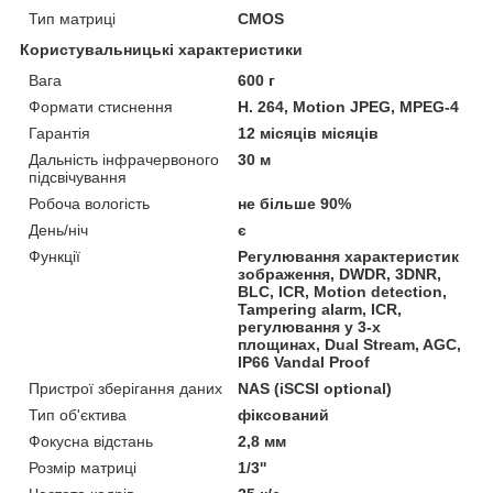
Тип матриці
CMOS
Користувальницькі характеристики
Вага
600 г
Формати стиснення
H. 264, Motion JPEG, MPEG-4
Гарантія
12 місяців місяців
Дальність інфрачервоного
30 м
підсвічування
Робоча вологість
не більше 90%
День/ніч
є
Функції
Регулювання характеристик
зображення, DWDR, 3DNR,
BLC, ICR, Motion detection,
Tampering alarm, ICR,
регулювання у 3-х
площинах, Dual Stream, AGC,
IP66 Vandal Proof
Пристрої зберігання даних
NAS (iSCSI optional)
Тип об'єктива
фіксований
Фокусна відстань
2,8 мм
Розмір матриці
1/3''