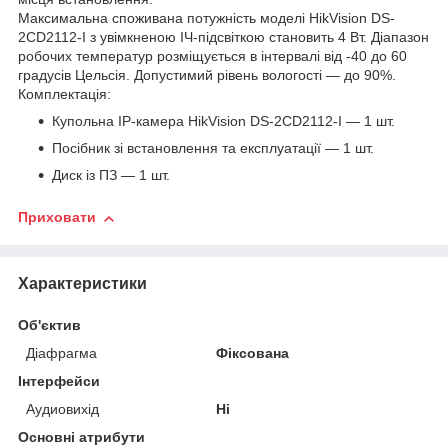
Максимальна споживана потужність моделі HikVision DS-
2CD2112-I з увімкненою ІЧ-підсвіткою становить 4 Вт. Діапазон
робочих температур розміщується в інтервалі від -40 до 60
градусів Цельсія. Допустимий рівень вологості — до 90%.
Комплектація:
Купольна IP-камера HikVision DS-2CD2112-I — 1 шт.
Посібник зі встановлення та експлуатації — 1 шт.
Диск із ПЗ — 1 шт.
Приховати
Характеристики
Об'єктив
Діафрагма
Фіксована
Інтерфейси
Аудиовихід
Ні
Основні атрибути