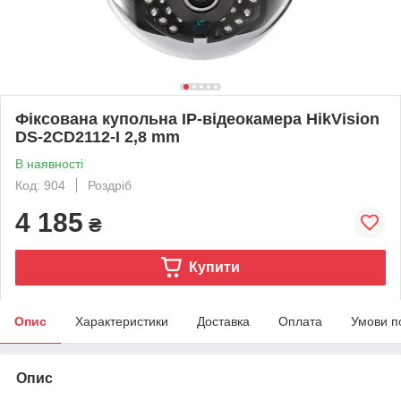
Фіксована купольна IP-відеокамера HikVision
DS-2CD2112-I 2,8 mm
В наявності
Код: 904
Роздріб
4 185
₴
Купити
Опис
Характеристики
Доставка
Оплата
Умови п
Опис