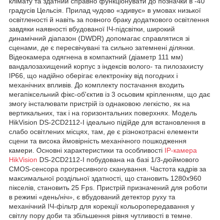
клімату та здатний справно функціонувати до позначки в -40
градусів Цельсія. Прилад чудово «здивує» в умовах низької
освітленості й навіть за повного браку додаткового освітлення
завдяки наявності вбудованої ІЧ-підсвітки, широкий
динамічний діапазон (DWDR) допомагає справлятися зі
сценами, де є пересвічувані та сильно затемнені ділянки.
Відеокамера одягнена в компактний (діаметр 111 мм)
вандалозахищений корпус з індексів волого- та пилозахисту
IP66, що надійно оберігає електроніку від погодних і
механічних впливів. До комплекту постачання входить
мегапіксельний фікс-об'єктив із 3 осьовим кріпленням, що дає
змогу інсталювати пристрій із однаковою легкістю, як на
вертикальних, так і на горизонтальних поверхнях. Модель
HikVision DS-2CD2112-I ідеально підійде для встановлення в
слабо освітлених місцях, там, де є різнокотрасні елементи
сцени та висока ймовірність механічного пошкодження
камери. Основні характеристики та особливості
IP-камера
HikVision
DS-2CD2112-I побудована на базі 1/3-дюймового
CMOS-сенсора прогресивного сканування. Частота кадрів за
максимальної роздільної здатності, що становить 1280x960
пікселів, становить 25 Fps. Пристрій призначений для роботи
в режимі «день/ніч», є вбудований детектор руху та
механічний ІЧ-фільтр для корекції кольоропередавання у
світлу пору доби та збільшення рівня чутливості в темне.