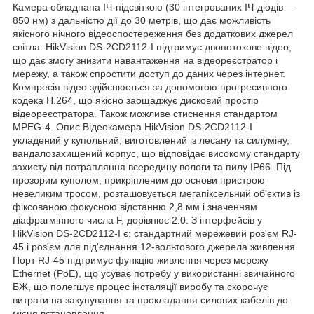
Камера обладнана ІЧ-підсвіткою (30 інтегрованих ІЧ-діодів —
850 нм) з дальністю дії до 30 метрів, що дає можливість
якісного нічного відеоспостереження без додаткових джерел
світла. HikVision DS-2CD2112-I підтримує двопотокове відео,
що дає змогу знизити навантаження на відеореєстратор і
мережу, а також спростити доступ до даних через інтернет.
Компресія відео здійснюється за допомогою прогресивного
кодека H.264, що якісно заощаджує дисковий простір
відеореєстратора. Також можливе стиснення стандартом
MPEG-4. Опис Відеокамера HikVision DS-2CD2112-I
укладений у купольний, виготовлений із лесану та силуміну,
вандалозахищений корпус, що відповідає високому стандарту
захисту від потрапляння всередину вологи та пилу IP66. Під
прозорим куполом, прикріпленим до основи пристрою
невеликим тросом, розташовується мегапіксельний об'єктив із
фіксованою фокусною відстанню 2,8 мм і значенням
діафрагмінного числа F, дорівнює 2.0. З інтерфейсів у
HikVision DS-2CD2112-I є: стандартний мережевий роз'єм RJ-
45 і роз'єм для під'єднання 12-вольтового джерела живлення.
Порт RJ-45 підтримує функцію живлення через мережу
Ethernet (PoE), що усуває потребу у використанні звичайного
БЖ, що полегшує процес інсталяції виробу та скорочує
витрати на закупування та прокладання силових кабелів до
місця встановлення.