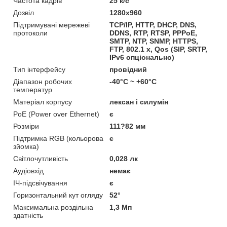
Частота кадрів
25 к/с
Дозвіл
1280х960
Підтримувані мережеві
TCP/IP, HTTP, DHCP, DNS,
протоколи
DDNS, RTP, RTSP, PPPoE,
SMTP, NTP, SNMP, HTTPS,
FTP, 802.1 x, Qos (SIP, SRTP,
IPv6 опціонально)
Тип інтерфейсу
провідний
Діапазон робочих
-40°C ~ +60°C
температур
Матеріал корпусу
лексан і силумін
PoE (Power over Ethernet)
є
Розміри
111?82 мм
Підтримка RGB (кольорова
є
зйомка)
Світлочутливість
0,028 лк
Аудіовхід
немає
ІЧ-підсвічування
є
Горизонтальний кут огляду
52°
Максимальна роздільна
1,3 Мп
здатність