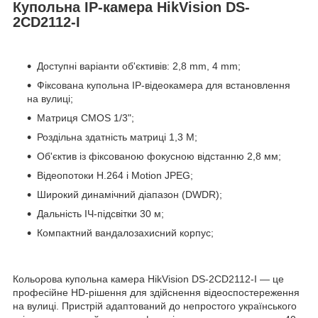
Купольна IP-камера HikVision DS-
2CD2112-I
Доступні варіанти об'єктивів: 2,8 mm, 4 mm;
Фіксована купольна IP-відеокамера для встановлення
на вулиці;
Матриця CMOS 1/3";
Роздільна здатність матриці 1,3 М;
Об'єктив із фіксованою фокусною відстанню 2,8 мм;
Відеопотоки H.264 і Motion JPEG;
Широкий динамічний діапазон (DWDR);
Дальність ІЧ-підсвітки 30 м;
Компактний вандалозахисний корпус;
Кольорова купольна камера HikVision DS-2CD2112-I — це
професійне HD-рішення для здійснення відеоспостереження
на вулиці. Пристрій адаптований до непростого українського