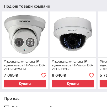
Подібні товари компанії
Фіксована купольна IP-
Фіксована купольна IP-
Фікс
відеокамера HikVision DS-
відеокамера HikVision DS-
віде
2CD2342WD-I
2CD2712F-I
2CD
7 065
8 640
5 7
₴
₴
Купити
Купити
Про нас