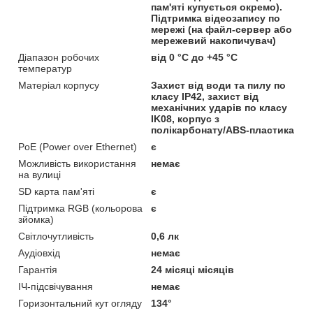
пам'яті купується окремо).
Підтримка відеозапису по
мережі (на файл-сервер або
мережевий накопичувач)
Діапазон робочих
від 0 °C до +45 °C
температур
Матеріал корпусу
Захист від води та пилу по
класу IP42, захист від
механічних ударів по класу
IK08, корпус з
полікарбонату/ABS-пластика
PoE (Power over Ethernet)
є
Можливість використання
немає
на вулиці
SD карта пам'яті
є
Підтримка RGB (кольорова
є
зйомка)
Світлочутливість
0,6 лк
Аудіовхід
немає
Гарантія
24 місяці місяців
ІЧ-підсвічування
немає
Горизонтальний кут огляду
134°