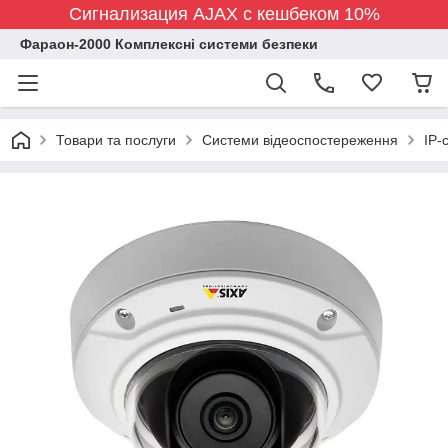
Сигнализация AJAX с кешбеком 10%
Фараон-2000 Комплексні системи безпеки
Товари та послуги
Системи відеоспостереження
IP-