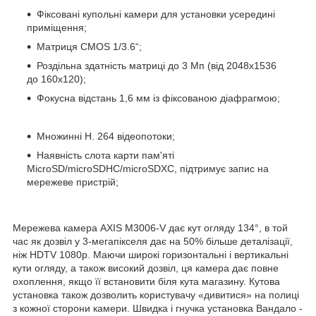
Фіксовані купольні камери для установки усередині
приміщення;
Матриця CMOS 1/3.6“;
Роздільна здатність матриці до 3 Мп (від 2048x1536
до 160x120);
Фокусна відстань 1,6 мм із фіксованою діафрагмою;
Множинні H. 264 відеопотоки;
Наявність слота карти пам'яті
MicroSD/microSDHC/microSDXC, підтримує запис на
мережеве пристрій;
Мережева камера AXIS M3006-V дає кут огляду 134°, в той
час як дозвіл у 3-мегапікселя дає на 50% більше деталізації,
ніж HDTV 1080p. Маючи широкі горизонтальні і вертикальні
кути огляду, а також високий дозвіл, ця камера дає повне
охоплення, якщо її встановити біля кута магазину. Кутова
установка також дозволить користувачу «дивитися» на полиці
з кожної сторони камери. Швидка і гнучка установка Вандало -