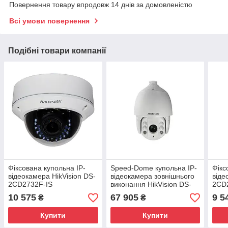
Повернення товару впродовж 14 днів за домовленістю
Всі умови повернення
Подібні товари компанії
Фіксована купольна IP-
Speed-Dome купольна IP-
Фікс
відеокамера HikVision DS-
відеокамера зовнішнього
віде
2CD2732F-IS
виконання HikVision DS-
2CD
2DF7286-A
10 575
67 905
9 5
₴
₴
Купити
Купити