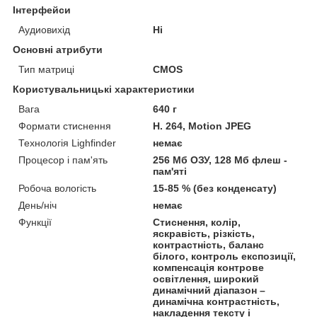
Інтерфейси
Аудиовихід
Ні
Основні атрибути
Тип матриці
CMOS
Користувальницькі характеристики
Вага
640 г
Формати стиснення
H. 264, Motion JPEG
Технологія Lighfinder
немає
Процесор і пам'ять
256 Мб ОЗУ, 128 Мб флеш -
пам'яті
Робоча вологість
15-85 % (без конденсату)
День/ніч
немає
Функції
Стиснення, колір,
яскравість, різкість,
контрастність, баланс
білого, контроль експозиції,
компенсація контрове
освітлення, широкий
динамічний діапазон –
динамічна контрастність,
накладення тексту і