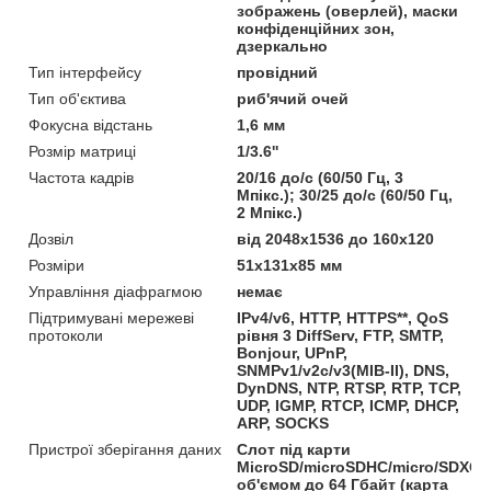
зображень (оверлей), маски
конфіденційних зон,
дзеркально
Тип інтерфейсу
провідний
Тип об'єктива
риб'ячий очей
Фокусна відстань
1,6 мм
Розмір матриці
1/3.6''
Частота кадрів
20/16 до/c (60/50 Гц, 3
Мпікс.); 30/25 до/c (60/50 Гц,
2 Мпікс.)
Дозвіл
від 2048x1536 до 160x120
Розміри
51х131х85 мм
Управління діафрагмою
немає
Підтримувані мережеві
IPv4/v6, HTTP, HTTPS**, QoS
протоколи
рівня 3 DiffServ, FTP, SMTP,
Bonjour, UPnP,
SNMPv1/v2c/v3(MIB-II), DNS,
DynDNS, NTP, RTSP, RTP, TCP,
UDP, IGMP, RTCP, ICMP, DHCP,
ARP, SOCKS
Пристрої зберігання даних
Слот під карти
MicroSD/microSDHC/micro/SDXC
об'ємом до 64 Гбайт (карта