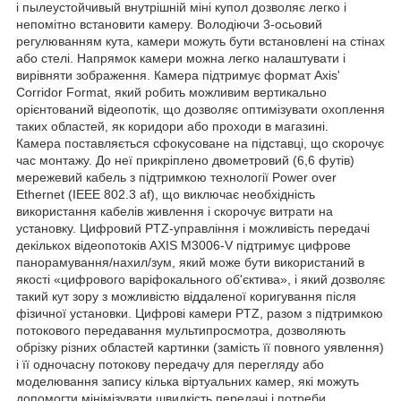
і пылеустойчивый внутрішній міні купол дозволяє легко і
непомітно встановити камеру. Володіючи 3-осьовий
регулюванням кута, камери можуть бути встановлені на стінах
або стелі. Напрямок камери можна легко налаштувати і
вирівняти зображення. Камера підтримує формат Axis'
Corridor Format, який робить можливим вертикально
орієнтований відеопотік, що дозволяє оптимізувати охоплення
таких областей, як коридори або проходи в магазині.
Камера поставляється сфокусоване на підставці, що скорочує
час монтажу. До неї прикріплено двометровий (6,6 футів)
мережевий кабель з підтримкою технології Power over
Ethernet (IEEE 802.3 af), що виключає необхідність
використання кабелів живлення і скорочує витрати на
установку. Цифровий PTZ-управління і можливість передачі
декількох відеопотоків AXIS M3006-V підтримує цифрове
панорамування/нахил/зум, який може бути використаний в
якості «цифрового варіфокального об'єктива», і який дозволяє
такий кут зору з можливістю віддаленої коригування після
фізичної установки. Цифрові камери PTZ, разом з підтримкою
потокового передавання мультипросмотра, дозволяють
обрізку різних областей картинки (замість її повного уявлення)
і її одночасну потокову передачу для перегляду або
моделювання запису кілька віртуальних камер, які можуть
допомогти мінімізувати швидкість передачі і потреби