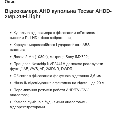
Опис
Відеокамера AHD купольна Tecsar AHDD-
2Mp-20Fl-light
Купольна відеокамера з фіксованим об'єктивом і
високим Full HD якістю зображення;
Корпус з морозостійкого і ударостійкого ABS-
пластика;
Дозвіл 2 Мп (1080p), матриця Sony IMX322;
Процесор Nextchip NVP2441H дозволяє реалізувати
функції AE, AWB, AF, 2/3DNR, DWDR;
Об'єктив з фіксованою фокусною відстанню 3,6 мм;
Нічна ІК підсвічування ефективна на відстані до 20 м;
Перемикання режимів роботи AHD/TVI/CVI/
аналогова;
Камера сумісна з будь-якими аналоговими
відеореєстраторами.