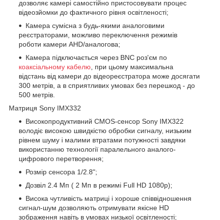
дозволяє камері самостійно пристосовувати процес
відеозйомки до фактичного рівня освітленості;
Камера сумісна з будь-якими аналоговими
реєстраторами, можливо переключення режимів
роботи камери AHD/аналогова;
Камера підключається через BNC роз'єм по
коаксіальному кабелю
, при цьому максимальна
відстань від камери до відеореєстратора може досягати
300 метрів, а в сприятливих умовах без перешкод - до
500 метрів.
Матриця Sony IMX332
Високопродуктивний CMOS-сенсор Sony IMX322
володіє високою швидкістю обробки сигналу, низьким
рівнем шуму і малими втратами потужності завдяки
використанню технології паралельного аналого-
цифрового перетворення;
Розмір сенсора 1/2.8";
Дозвіл 2.4 Мп ( 2 Мп в режимі Full HD 1080p);
Висока чутливість матриці і хороше співвідношення
сигнал-шум дозволяють отримувати якісне HD
зображення навіть в умовах низької освітленості;