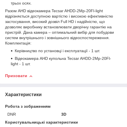
трьох осях.
Разом AHD відеокамера Tecsar AHDD-2Mp-20Fl-light
відрізняється доступною вартістю і високою ефективністю
застосування, високий дозвіл Full HD і надійністю, що
дозволяє виробнику встановлювати дворічну гарантію на
пристрій. Дана камера – оптимальний вибір для побудови
систем внутрішнього і зовнішнього відеоспостереження.
Комплектація:
Керівництво по установці і експлуатації - 1 шт.
Відеокамера AHD купольна Tecsar AHDD-2Mp-20Fl-
light - 1 шт.
Приховати
Характеристики
Робота з зображенням
DNR
3D
Користувальницькі характеристики