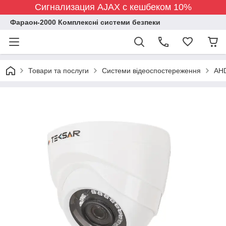
Сигнализация AJAX с кешбеком 10%
Фараон-2000 Комплексні системи безпеки
Товари та послуги
Системи відеоспостереження
AHD