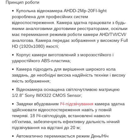
Принцип роботи
Купольна відеокамера AHDD-2Mp-20FI-light
розроблена для професійних систем
відеоспостереження. Камера здатна працювати з будь-
якими аналоговими дротовими реєстраторами, оскільки
має перемикання режимів роботи камери AHD/TVI/CVI/
аналогова. Камера передає зображення у високому Full
HD (1920х1080) якості;
Корпус камери виготовлений з морозостійкого і
ударостійкого ABS-пластика;
Камера підходить для вирішення широкого кола
завдань, де необхідні висока надійність техніки і високу
якість зображення;
Відеокамера оснащена світлочутливою матрицею
1/2.8" Sony IMX322 CMOS Sensor;
Завдяки вбудованим
ІЧ-підсвічування
камера здатна
здійснювати відеоспостереження навіть у повній
темряві. 18 ІЧ-світлодіодів, встановлені навколо
об'єктива, забезпечують ефективну дальність нічний
підсвічування на відстані до 20 м;
Автоматично перемикається режим День/Ніч