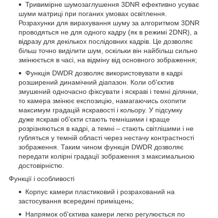
Тривимірне шумозаглушення 3DNR ефективно усуває
шуми матриці при поганих умовах освітлення.
Розрахунки для вирахування шуму за алгоритмом 3DNR
проводяться не для одного кадру (як в режимі 2DNR), а
відразу для декількох послідовних кадрів. Це дозволяє
більш точно виділити шум, оскільки він найбільш сильно
змінюється в часі, на відміну від основного зображення;
Функція DWDR дозволяє використовувати в кадрі
розширений динамічний діапазон. Коли об'єктив
змушений одночасно фіксувати і яскраві і темні ділянки,
то камера змінює експозицію, намагаючись охопити
максимум градацій яскравості і кольору. У підсумку
дуже яскраві об'єкти стають темнішими і краще
розрізняються в кадрі, а темні – стають світлішими і не
губляться у темній області через нестачу контрастності
зображення. Таким чином функція DWDR дозволяє
передати колірні градації зображення з максимальною
достовірністю.
Функції і особливості
Корпус камери пластиковий і розрахований на
застосування всередині приміщень;
Напрямок об'єктива камери легко регулюється по