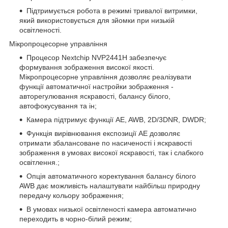
Підтримується робота в режимі тривалої витримки,
який використовується для зйомки при низькій
освітленості.
Мікропроцесорне управління
Процесор Nextchip NVP2441H забезпечує
формування зображення високої якості.
Мікропроцесорне управління дозволяє реалізувати
функції автоматичної настройки зображення -
авторегулювання яскравості, балансу білого,
автофокусування та ін;
Камера підтримує функції AE, AWB, 2D/3DNR, DWDR;
Функція вирівнювання експозиції AE дозволяє
отримати збалансоване по насиченості і яскравості
зображення в умовах високої яскравості, так і слабкого
освітлення.;
Опція автоматичного коректування балансу білого
AWB дає можливість налаштувати найбільш природну
передачу кольору зображення;
В умовах низької освітленості камера автоматично
переходить в чорно-білий режим;