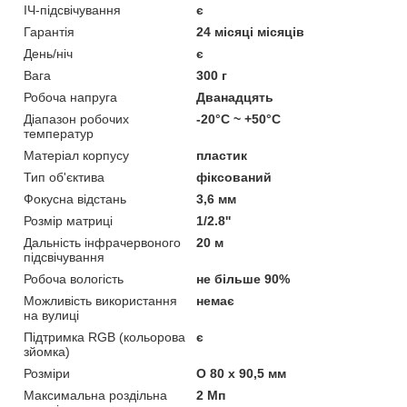
ІЧ-підсвічування
є
Гарантія
24 місяці місяців
День/ніч
є
Вага
300 г
Робоча напруга
Дванадцять
Діапазон робочих
-20°С ~ +50°С
температур
Матеріал корпусу
пластик
Тип об'єктива
фіксований
Фокусна відстань
3,6 мм
Розмір матриці
1/2.8''
Дальність інфрачервоного
20 м
підсвічування
Робоча вологість
не більше 90%
Можливість використання
немає
на вулиці
Підтримка RGB (кольорова
є
зйомка)
Розміри
O 80 x 90,5 мм
Максимальна роздільна
2 Мп