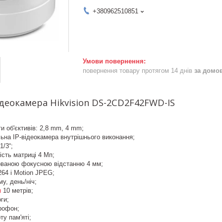
+380962510851
повернення товару протягом 14 днів
за домо
ідеокамера Hikvision DS-2CD2F42FWD-IS
ти об'єктивів: 2,8 mm, 4 mm;
ьна IP-відеокамера внутрішнього виконання;
/3“;
ість матриці 4 Мп;
сованою фокусною відстанню 4 мм;
264 і Motion JPEG;
у, день/ніч;
я
10 метрів;
ги;
рофон;
ту пам'яті;