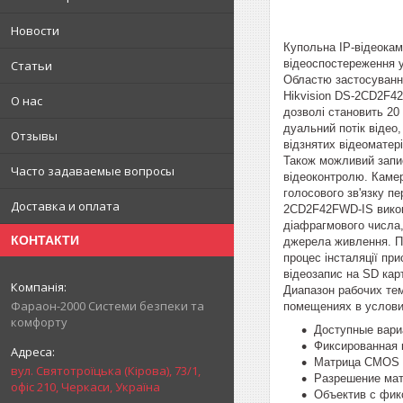
Новости
Купольна IP-відеокам
відеоспостереження ус
Статьи
Областю застосування
Hikvision DS-2CD2F42
О нас
дозволі становить 20 
дуальний потік відео
Отзывы
відзнятих відеоматер
Також можливий запис
Часто задаваемые вопросы
відеоконтролю. Камер
голосового зв'язку пе
Доставка и оплата
2CD2F42FWD-IS викона
діафрагмового числа,
КОНТАКТИ
джерела живлення. По
процес інсталяції пр
відеозапис на SD карт
Диапазон рабочих те
Фараон-2000 Системи безпеки та
помещениях в услови
комфорту
Доступные вари
Фиксированная 
Матрица CMOS 1
вул. Святотроїцька (Кірова), 73/1,
Разрешение мат
офіс 210, Черкаси, Україна
Объектив с фик