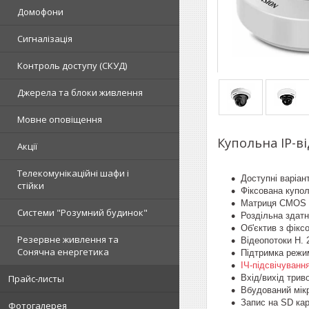
Домофони
Сигналізація
Контроль доступу (СКУД)
Джерела та блоки живлення
Мовне оповіщення
Купольна IP-в
Акції
Телекомунікаційні шафи і
Доступні варіан
стійки
Фіксована купол
Матриця CMOS 1
Системи "Розумний будинок"
Роздільна здатн
Об'єктив з фік
Резервне живлення та
Відеопотоки H. 
Сонячна енергетика
Підтримка режим
ІЧ-підсвічуванн
Прайс-листы
Вхід/вихід триво
Вбудований мік
Запис на SD кар
Фотогалерея