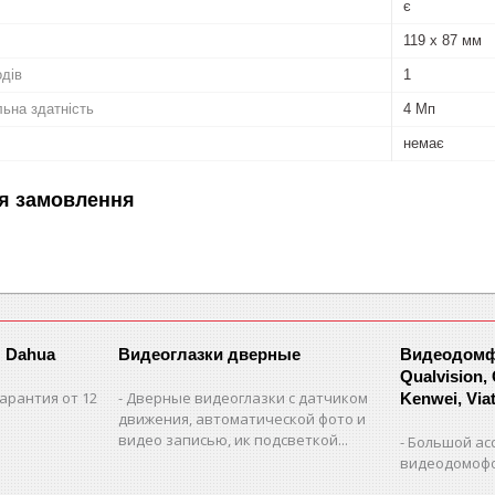
є
119 х 87 мм
одів
1
ьна здатність
4 Мп
немає
я замовлення
 Dahua
Видеоглазки дверные
Видеодомфо
Qualvision,
арантия от 12
Дверные видеоглазки с датчиком
Kenwei, Viate
движения, автоматической фото и
видео записью, ик подсветкой...
Большой ас
видеодомофо