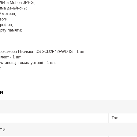
264 и Motion JPEG;
ма день/ночь;
0 метров;
воги;
крофон;
рту памяти;
еокамера Hikvision DS-2CD2F42FWD-IS - 1 шт.
ект - 1 шт.
становці і експлуатації - 1 шт.
.
и
Так
ути