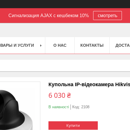
Сигнализация AJAX с кешбеком 10%
смотреть
ВАРЫ И УСЛУГИ
О НАС
КОНТАКТЫ
ДОСТА
Купольна IP-відеокамера Hikv
6 030 ₴
В наявності
Код:
2108
Купити