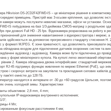
ера Hikvision DS-2CD2F42FWD-IS – це мініатюрне рішення в компактному
ередині приміщень. Пристрій має 3-осьове кріплення, що дозволяє інстал
 камери можуть послужити невеликі магазини, офіси чи установи. Основ
FWD-IS побудована на базі 1/3-дюймова CMOS-матриці з роздільною зда
fps при дозволі Full HD - 25 fps. Відеокамера розрахована на роботу в р
, призначений для зниження навантаження з відеореєстратора і мережі, а
іалів здійснюється за допомогою прогресивного стандарту стиснення H. 
 у форматі MJPEG. Є зони приватності, що дозволяють приховувати окр
а обладнана входом для підключення датчиків охоронних систем та вихо
редбачені аудіовхід і аудіовихід. Камера може бути підключена до прові
на у формі мініатюрного купола. На куполі легко змонтований обертови
 рівним 2. Камера обладнана двома інтерфейсами: стандартний мережеви
рт RJ-45 підтримує функцію живлення по мережі Ethernet (PoE), що знім
истрою і скорочує витрати на закупівлю та прокладання силових кабелів 
у пам'яті ємністю до 128 ГБ.
мператур находится в интервале от -30 до +60 градусов Цельсия, поэто
ях очень холодной зимы. Характеристики
анты объективов: 2,8 mm, 4 mm;
купольная IP-видеокамера внутреннего исполнения;
/3“;
рицы 4 Мп;
сированным фокусным расстоянием 4 мм;