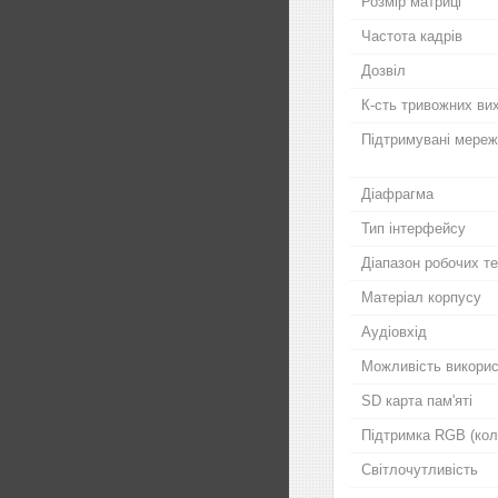
Розмір матриці
Частота кадрів
Дозвіл
К-сть тривожних ви
Підтримувані мереж
Діафрагма
Тип інтерфейсу
Діапазон робочих т
Матеріал корпусу
Аудіовхід
Можливість викорис
SD карта пам'яті
Підтримка RGB (кол
Світлочутливість