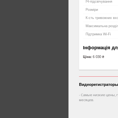
ІЧ-підсвічування
Розміри
К-сть тривожних вх
Максимальна розділ
Підтримка Wi-Fi
Інформація дл
Ціна:
6 030 ₴
Видеорегистраторы
Самые низкие цены, г
месяцев.