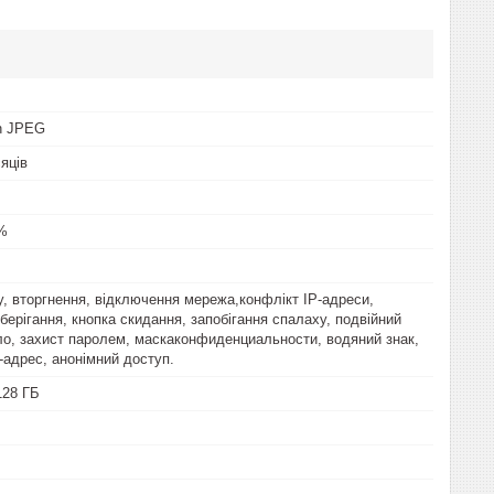
on JPEG
сяців
5%
у, вторгнення, відключення мережа,конфлікт IP-адреси,
берігання, кнопка скидання, запобігання спалаху, подвійний
ало, захист паролем, маскаконфиденциальности, водяний знак,
-адрес, анонімний доступ.
128 ГБ