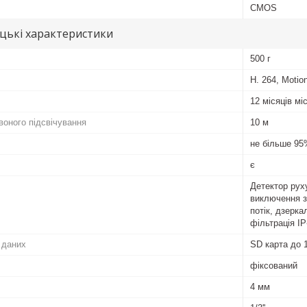
CMOS
цькі характеристики
500 г
H. 264, Moti
12 місяців мі
воного підсвічування
10 м
не більше 9
є
Детектор рух
виключення з
потік, дзерк
фільтрація IP
 даних
SD карта до 
фіксований
4 мм