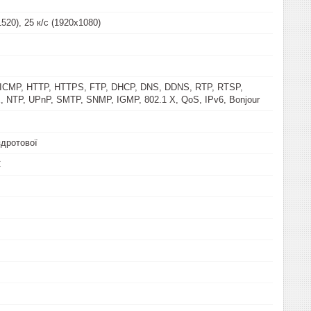
1520), 25 к/с (1920х1080)
 ICMP, HTTP, HTTPS, FTP, DHCP, DNS, DDNS, RTP, RTSP,
 NTP, UPnP, SMTP, SNMP, IGMP, 802.1 X, QoS, IPv6, Bonjour
здротової
С