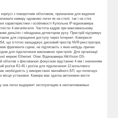
 корпусі з поворотним об'єктивом, призначене для ведення
ювати камеру однаково легко як на стелі, так і на стіні.
ні характеристики і особливості Купольна IP-відеокамера
тністю 4 мегапікселя. Частота кадрів при максимальному
ежимі день/ніч і обладнана детектором руху. Пристрій підтримує
 також для спрощення доступу через Інтернет. Компресія
264, що істотно заощаджує дисковий простір NVR-реєстратора.
емі фрагменти сцени, не підлягають з яких-небудь причин
дом для підключення виконавчих пристроїв. Для організації
дної мережі Ethernet. Опис Відеокамера HikVision DS-
й об'єктив з фіксованою фокусною відстанню 4 мм і значенням
й роз'єм RJ-45 і роз'єм для підключення 12-вольтового
ає необхідність у використанні звичайного БП, що полегшує
до місця установки. Камера має здатна автономно вести
му она легко выдержит эксплуатацию в неотапливаемых