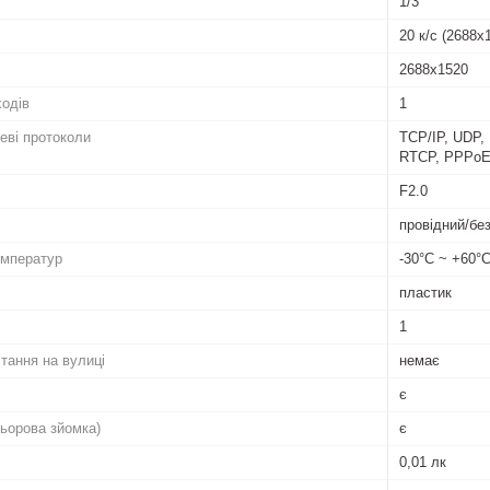
1/3''
20 к/с (2688х
2688x1520
ходів
1
еві протоколи
TCP/IP, UDP,
RTCP, PPPoE,
F2.0
провідний/бе
емператур
-30°С ~ +60°
пластик
1
тання на вулиці
немає
є
ьорова зйомка)
є
0,01 лк