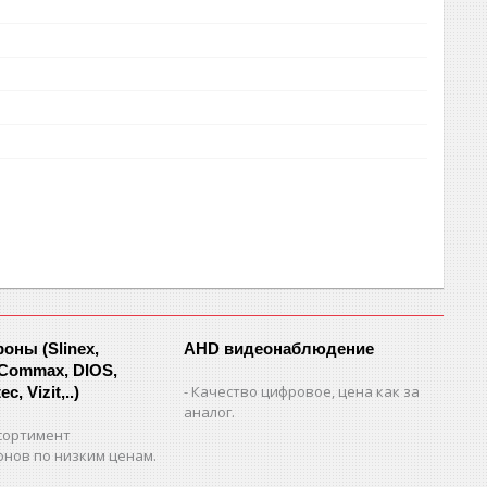
ны (Slinex,
AHD видеонаблюдение
 Commax, DIOS,
Качество цифровое, цена как за
c, Vizit,..)
аналог.
сортимент
нов по низким ценам.