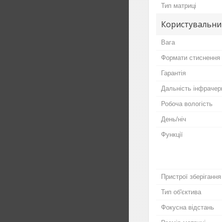
Тип матриці
Користувальни
Вага
Формати стиснення
Гарантія
Дальність інфрачер
Робоча вологість
День/ніч
Функції
Пристрої зберігання
Тип об'єктива
Фокусна відстань