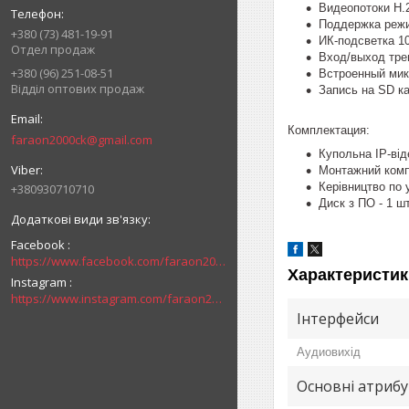
Видеопотоки H.
Поддержка режи
+380 (73) 481-19-91
ИК-подсветка 1
Отдел продаж
Вход/выход тре
+380 (96) 251-08-51
Встроенный ми
Відділ оптових продаж
Запись на SD ка
Комплектация:
faraon2000ck@gmail.com
Купольна IP-від
Монтажний компл
Керівництво по у
+380930710710
Диск з ПО - 1 шт
Facebook
https://www.facebook.com/faraon2000ck/
Характеристик
Instagram
https://www.instagram.com/faraon2000com/
Інтерфейси
Аудиовихід
Основні атриб