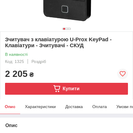
Зчитувач з клавіатурою U-Prox KeyPad -
Клавіатури - Зчитувачі - СКУД
В наявності
Код: 1325
Роздріб
2 205
₴
Купити
Опис
Характеристики
Доставка
Оплата
Умови п
Опис