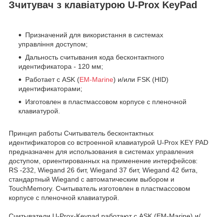
Зчитувач з клавіатурою U-Prox KeyPad
Призначений для використання в системах
управління доступом;
Дальность считывания кода бесконтактного
идентификатора - 120 мм;
Работает с ASK (
EM-Marine
) и/или FSK (HID)
идентификаторами;
Изготовлен в пластмассовом корпусе с пленочной
клавиатурой.
Принцип работы Считыватель бесконтактных
идентификаторов со встроенной клавиатурой U-Prox KEY PAD
предназначен для использования в системах управления
доступом, ориентированных на применение интерфейсов:
RS -232, Wiegand 26 бит, Wiegand 37 бит, Wiegand 42 бита,
стандартный Wiegand с автоматическим выбором и
TouchMemory. Считыватель изготовлен в пластмассовом
корпусе с пленочной клавиатурой.
Считыватели U-Prox-Keypad работают с ASK (EM-Marine) и/