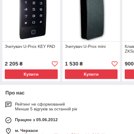
Зчитувач U-Prox KEY PAD
Зчитувач U-Prox mini
Клав
ZKSo
2 205
1 530
900
₴
₴
Купити
Купити
Про нас
Рейтинг не сформований
Менше 5 відгуків за останній рік
Працює з 05.06.2012
м. Черкаси