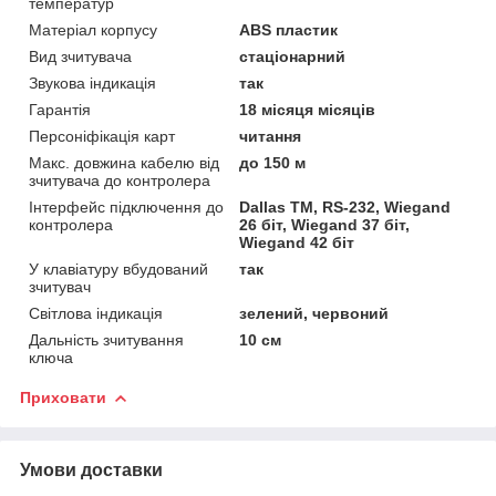
температур
Матеріал корпусу
ABS пластик
Вид зчитувача
стаціонарний
Звукова індикація
так
Гарантія
18 місяця місяців
Персоніфікація карт
читання
Макс. довжина кабелю від
до 150 м
зчитувача до контролера
Інтерфейс підключення до
Dallas TM, RS-232, Wiegand
контролера
26 біт, Wiegand 37 біт,
Wiegand 42 біт
У клавіатуру вбудований
так
зчитувач
Світлова індикація
зелений, червоний
Дальність зчитування
10 см
ключа
Приховати
Умови доставки