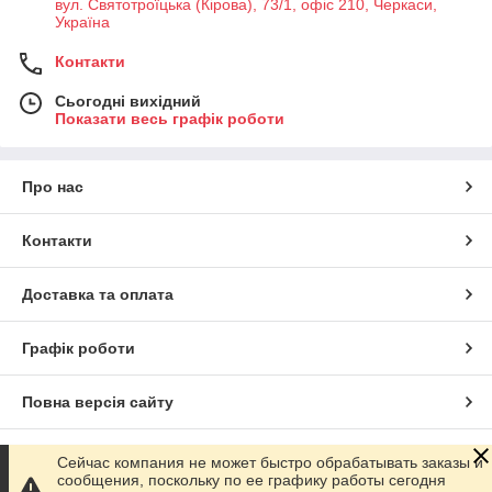
вул. Святотроїцька (Кірова), 73/1, офіс 210, Черкаси,
Україна
Контакти
Сьогодні вихідний
Показати весь графік роботи
Про нас
Контакти
Доставка та оплата
Графік роботи
Повна версія сайту
Сайт створено на маркетплейсі
Prom.ua
Сейчас компания не может быстро обрабатывать заказы и
сообщения, поскольку по ее графику работы сегодня