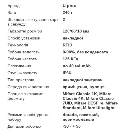
Бренд
U-prox
Вага
240 г
Швидкість зчитування карт
2
в секунду
Габаритні розміри
120*66*18 мм
Спосіб установки
накладної
Технологія
RFID
Робоча вологість
0-90%, без конденсату
Робоча частота
125 КГц
Споживання
до 40 мА mAh
Ступінь захисту
IP66
Тип пристрою
накладної зчитувач
Середа використання
приміщення, вулиця
Працює з ключами
Mifare Classic 1K, Mifare
формату
Classic 4K, Mifare Classic
7UID, Mifare DESFire, Mifare
Standard, Mifare Ultralight
Режими клавіатурного
dorado, пакетний,
набору
посимвольный
Діапазон робочих
-30 - + 50