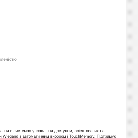
вленістю
тання в системах управління доступом, орієнтованих на
тний Wiegand з автоматичним вибором і TouchMemory. Підтримує