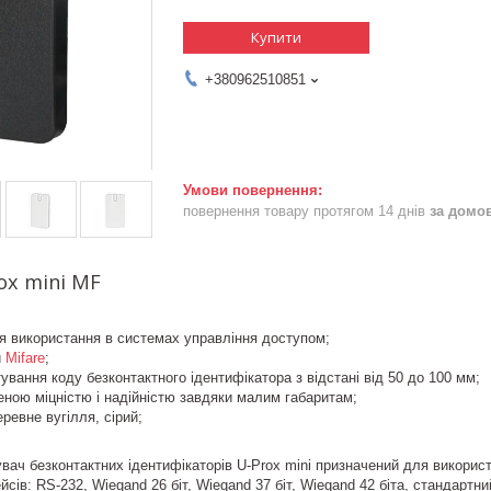
Купити
+380962510851
повернення товару протягом 14 днів
за домо
ox mini MF
я використання в системах управління доступом;
и
Mifare
;
ування коду безконтактного ідентифікатора з відстані від 50 до 100 мм;
ною міцністю і надійністю завдяки малим габаритам;
еревне вугілля, сірий;
вач безконтактних ідентифікаторів U-Prox mini призначений для викорис
йсів: RS-232, Wiegand 26 біт, Wiegand 37 біт, Wiegand 42 біта, стандар