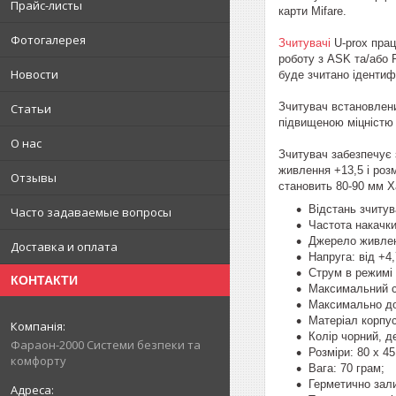
Прайс-листы
карти Mifare.
Фотогалерея
Зчитувачі
U-prox прац
роботу з ASK та/або 
Новости
буде зчитано ідентиф
Зчитувач встановлени
Статьи
підвищеною міцністю 
О нас
Зчитувач забезпечує з
живлення +13,5 і роз
Отзывы
становить 80-90 мм Х
Відстань зчитув
Часто задаваемые вопросы
Частота накачки
Джерело живлен
Доставка и оплата
Напруга: від +4,
Струм в режимі 
КОНТАКТИ
Максимальний с
Максимально до
Матеріал корпу
Колір чорний, д
Фараон-2000 Системи безпеки та
Розміри: 80 х 45
комфорту
Вага: 70 грам;
Герметично зал