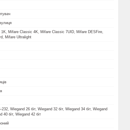
итувач
вулиця
c 1K, Mifare Classic 4K, Mifare Classic 7UID, Mifare DESFire,
d, Mifare Ultralight
яців
ня
-232, Wiegand 26 біт, Wiegand 32 біт, Wiegand 34 біт, Wiegand
d 40 біт, Wiegand 42 біт
воний