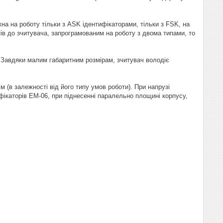
а на роботу тільки з ASK ідентифікаторами, тільки з FSK, на
ів до зчитувача, запрограмованим на роботу з двома типами, то
 Завдяки малим габаритним розмірам, зчитувач володіє
м (в залежності від його типу умов роботи). При напрузі
фікаторів EM-06, при піднесенні паралельно площині корпусу,