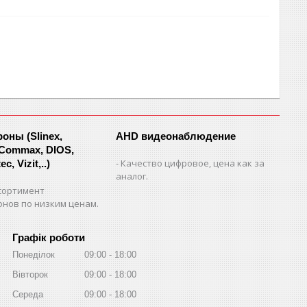
ны (Slinex,
AHD видеонаблюдение
 Commax, DIOS,
Качество цифровое, цена как за
c, Vizit,..)
аналог.
сортимент
нов по низким ценам.
Графік роботи
Понеділок
09:00
18:00
Вівторок
09:00
18:00
Середа
09:00
18:00