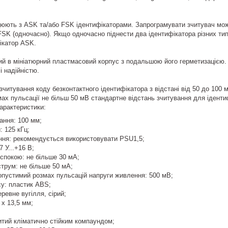
юють з ASK та/або FSK ідентифікаторами. Запрограмувати зчитувач можн
FSK (одночасно). Якщо одночасно піднести два ідентифікатора різних тип
ікатор ASK.
й в мініатюрний пластмасовий корпус з подальшою його герметизацією.
і надійністю.
читування коду безконтактного ідентифікатора з відстані від 50 до 100 м
мах пульсації не більш 50 мВ стандартне відстань зчитування для іденти
арактеристики:
ання: 100 мм;
: 125 кГц;
ня: рекомендується використовувати PSU1,5;
7 У...+16 В;
спокою: не більше 30 мА;
трум: не більше 50 мА;
пустимий розмах пульсацій напруги живлення: 500 мВ;
су: пластик ABS;
еревне вугілля, сірий;
 х 13,5 мм;
итий кліматично стійким компаундом;