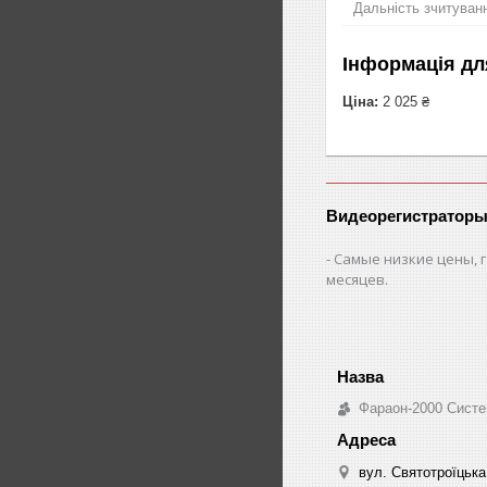
Дальність зчитуван
Інформація дл
Ціна:
2 025 ₴
Видеорегистраторы
Самые низкие цены, г
месяцев.
Фараон-2000 Систе
вул. Святотроїцька 