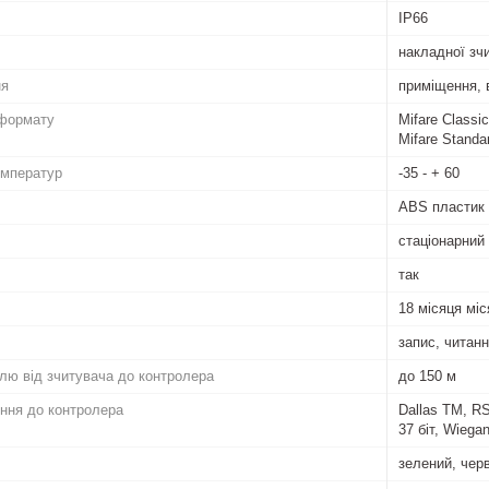
IP66
накладної зч
ня
приміщення, 
формату
Mifare Classi
Mifare Standar
емператур
-35 - + 60
ABS пластик
стаціонарний
так
18 місяця міс
запис, читан
лю від зчитувача до контролера
до 150 м
ння до контролера
Dallas TM, RS
37 біт, Wiegan
зелений, чер