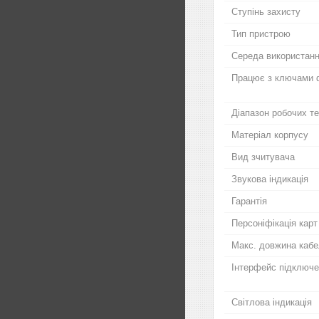
Ступінь захисту
Тип пристрою
Середа використан
Працює з ключами 
Діапазон робочих т
Матеріал корпусу
Вид зчитувача
Звукова індикація
Гарантія
Персоніфікація карт
Макс. довжина кабе
Інтерфейс підключе
Світлова індикація