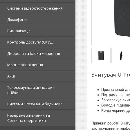
Системи відеоспостереження
Домофони
Сигналізація
Контроль доступу (СКУД)
Джерела та блоки живлення
Мовне оповіщення
Зчитувач U-Pr
Акції
Телекомунікаційні шафи і
Призначений дл
стійки
Підтримує карт
Забезпечує зчит
Системи "Розумний будинок"
Володіє підвище
Колір чорний, д
Резервне живлення та
Сонячна енергетика
Принцип роботи Зчиту
застосування інтерфе