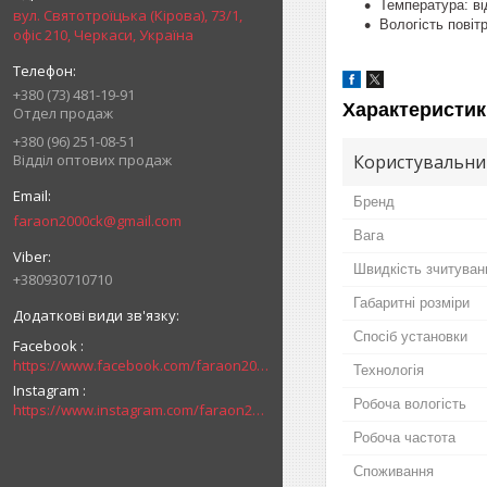
Температура: ві
вул. Святотроїцька (Кірова), 73/1,
Вологість повіт
офіс 210, Черкаси, Україна
+380 (73) 481-19-91
Характеристик
Отдел продаж
+380 (96) 251-08-51
Відділ оптових продаж
Користувальни
Бренд
faraon2000ck@gmail.com
Вага
Швидкість зчитуван
+380930710710
Габаритні розміри
Спосіб установки
Facebook
https://www.facebook.com/faraon2000ck/
Технологія
Instagram
Робоча вологість
https://www.instagram.com/faraon2000com/
Робоча частота
Споживання