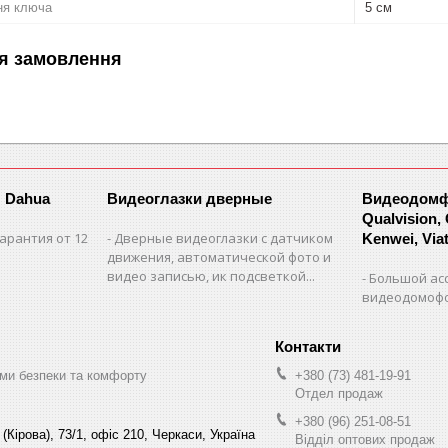
ня ключа
5 см
я замовлення
 Dahua
Видеоглазки дверные
Видеодомфо
Qualvision,
арантия от 12
Дверные видеоглазки с датчиком
Kenwei, Viate
движения, автоматической фото и
видео записью, ик подсветкой...
Большой ас
видеодомофо
ми безпеки та комфорту
+380 (73) 481-19-91
Отдел продаж
+380 (96) 251-08-51
(Кірова), 73/1, офіс 210, Черкаси, Україна
Відділ оптових продаж