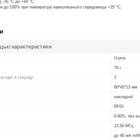
д -35 °С до +60 °С;
ря до 100% при температурі навколишнього середовища +25 °С;
и
цькі характеристики
U-prox
70 г
ня карт в секунду
2
80*45*13 мм
накладної
RFID
0-90%, без к
13,56 МГц
до 40 мА mA