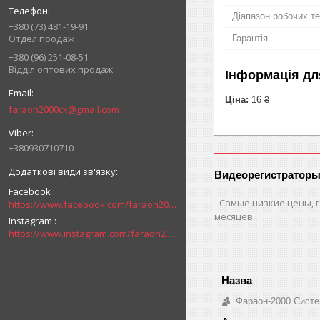
Діапазон робочих т
+380 (73) 481-19-91
Отдел продаж
Гарантія
+380 (96) 251-08-51
Відділ оптових продаж
Інформація дл
Ціна:
16 ₴
faraon2000ck@gmail.com
+380930710710
Видеорегистраторы
Facebook
Самые низкие цены, г
https://www.facebook.com/faraon2000ck/
месяцев.
Instagram
https://www.instagram.com/faraon2000com/
Фараон-2000 Систе