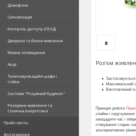
Домофони
Сигналізація
Контроль доступу (СКУД)
Джерела та блоки живлення
Мовне оповіщення
Роз'єм живлен
Акції
Телекомунікаційні шафи і
Застосовується
стійки
Максимальний с
Виготовлений із
Системи "Розумний будинок"
Резервне живлення та
Принцип роботи
Пере
Сонячна енергетика
спайки і скручування
заощадити час і збере
Прайс-листы
стикування старих си
альтернативних рішень
Фотогалерея