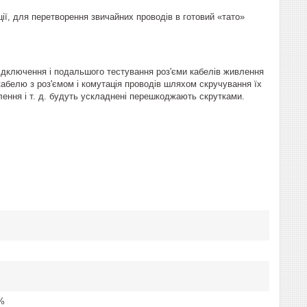
ії, для перетворення звичайних проводів в готовий «тато»
дключення і подальшого тестування роз'єми кабелів живлення
белю з роз'ємом і комутація проводів шляхом скручування їх
ення і т. д. будуть ускладнені перешкоджають скрутками.
5%