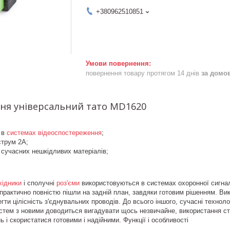
+380962510851
повернення товару протягом 14 днів
за домо
ня універсальний тато MD1620
 в
системах відеоспостереження
;
трум 2А;
 сучасних нешкідливих матеріалів;
хідники
і сполучні
роз'єми
використовуються в системах охоронної сигнал
 практично повністю пішли на задній план, завдяки готовим рішенням. Вик
гти цілісність з'єднувальних проводів. До всього іншого, сучасні техноло
стем з новими доводиться вигадувати щось незвичайне, використання ст
 і скористатися готовими і надійними. Функції і особливості