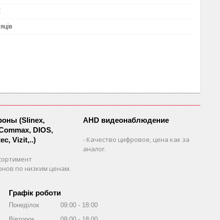
С
сяців
ны (Slinex,
AHD видеонаблюдение
 Commax, DIOS,
Качество цифровое, цена как за
c, Vizit,..)
аналог.
сортимент
нов по низким ценам.
Графік роботи
Понеділок
09:00
18:00
Вівторок
09:00
18:00