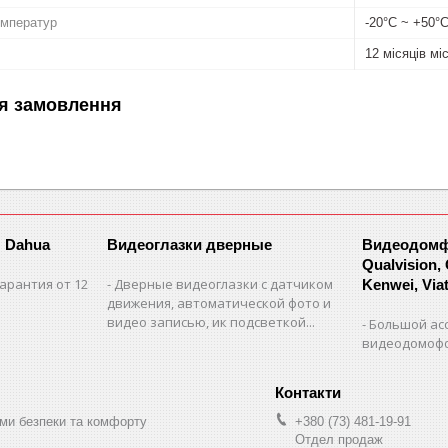
емператур
-20°С ~ +50°
12 місяців мі
я замовлення
 Dahua
Видеоглазки дверные
Видеодомфо
Qualvision,
арантия от 12
Дверные видеоглазки с датчиком
Kenwei, Viate
движения, автоматической фото и
видео записью, ик подсветкой...
Большой ас
видеодомофо
ми безпеки та комфорту
+380 (73) 481-19-91
Отдел продаж