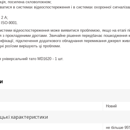
ція, посилена скловолокном;
атися в системах відеоспостереження і в системах охоронної сигналізац
 2 А;
 ISO-9001.
истеми відеоспостереження може виявитися проблемою, якщо на етапі пі
я з прокладеними дротами. Звичайне рішення передбачає пошкодження ка
фікації, підключення додаткового обладнання перемикання джерел живл
дні роз'єми вирішують ці проблеми.
 універсальний тато MD1620 - 1 шт.
и
Новий
цькі характеристики
не більше 9