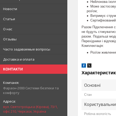
Нейлонова ізоля
Може застосовув
Новости
роз'єм;
Витримує струм
Статьи
Сертифікований
Разом Підключення с
О нас
не будуть стикуватис
разом. Подальші моди
Отзывы
Перехідники і відпові
Комплектація:
Часто задаваемые вопросы
Роз'єм живлення
Доставка и оплата
КОНТАКТИ
Характеристик
Основні
Фараон-2000 Системи безпеки та
комфорту
Стан
Користувальни
вул. Святотроїцька (Кірова), 73/1,
офіс 210, Черкаси, Україна
Робоча вологість