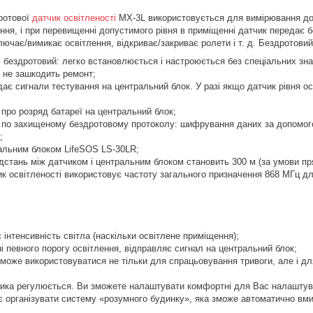
ротової
датчик освітленості
MX-3L використовується для вимірювання доп
ення, і при перевищенні допустимого рівня в приміщенні датчик передає 
лючає/вимикає освітлення, відкриває/закриває ролети і т. д. Бездротови
 бездротовий: легко встановлюється і настроюється без спеціальних зна
 не зашкодить ремонт;
ає сигнали тестування на центральний блок. У разі якщо датчик рівня о
про розряд батареї на центральний блок;
 по захищеному бездротовому протоколу: шифрування даних за допомого
;
альним блоком LifeSOS LS-30LR;
стань між датчиком і центральним блоком становить 300 м (за умови пр
 освітленості використовує частоту загального призначення 868 МГц для
 інтенсивність світла (наскільки освітлене приміщення);
 певного порогу освітлення, відправляє сигнал на центральний блок;
може використовуватися не тільки для спрацьовування тривоги, але і дл
чика регулюється. Ви зможете налаштувати комфортні для Вас налаштув
 організувати систему «розумного будинку», яка зможе автоматично вмика