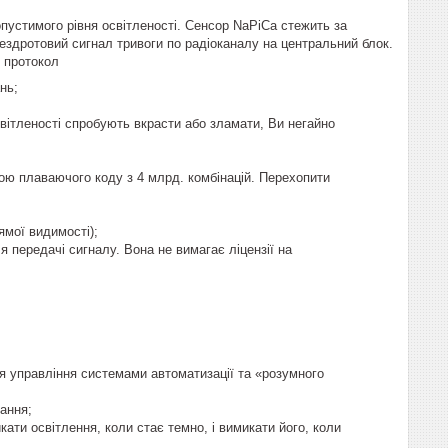
устимого рівня освітленості. Сенсор NaPiCa стежить за
бездротовий сигнал тривоги по радіоканалу на центральний блок.
й протокол
нь;
світленості спробують вкрасти або зламати, Ви негайно
ю плаваючого коду з 4 млрд. комбінацій. Перехопити
ямої видимості);
 передачі сигналу. Вона не вимагає ліцензії на
я управління системами автоматизації та «розумного
ання;
ти освітлення, коли стає темно, і вимикати його, коли