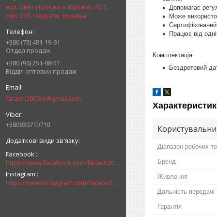
вул. Святотроїцька (Кірова), 73/1,
Допомагає регу
офіс 210, Черкаси, Україна
Може використов
Сертифікований
Працює від одніє
+380 (73) 481-19-91
Отдел продаж
Комплектація:
+380 (96) 251-08-51
Бездротовий дат
Відділ оптових продаж
faraon2000ck@gmail.com
Характеристик
+380930710710
Користувальни
Діапазон робочих т
Facebook
Бренд
https://www.facebook.com/faraon2000ck/
Instagram
Живлення
https://www.instagram.com/faraon2000com/
Дальність передачі
Гарантія