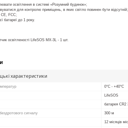
лювати освітлення в системі «Розумний будинок»;
уватися для контролю приміщень, в яких світло повинен бути відсутній;
 CE, FCC;
ї батареї до 1 року.
чик освітленості LifeSOS MX-3L - 1 шт.
и
цькі характеристики
емператур
0°C - +40°C
LifeSOS
батарея CR2 
 бездротового сигналу
300 м
12 місяців мі