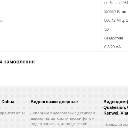
не більше 9
35?38?10 мм
ачі
868.42 МГц, 
3В
бездротові
0,8/20 мА
я замовлення
 Dahua
Видеоглазки дверные
Видеодомфо
Qualvision,
арантия от 12
Дверные видеоглазки с датчиком
Kenwei, Viate
движения, автоматической фото и
видео записью, ик подсветкой...
Большой ас