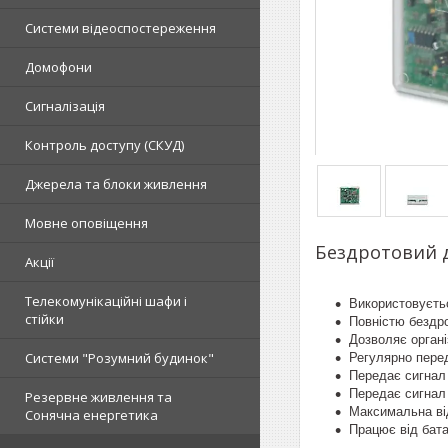
Системи відеоспостереження
Домофони
Сигналізація
Контроль доступу (СКУД)
Джерела та блоки живлення
Мовне оповіщення
Бездротовий д
Акції
Телекомунікаційні шафи і
Використовуєтьс
стійки
Повністю бездро
Дозволяє органі
Системи "Розумний будинок"
Регулярно перед
Передає сигнал 
Передає сигнал 
Резервне живлення та
Максимальна від
Сонячна енергетика
Працює від бата