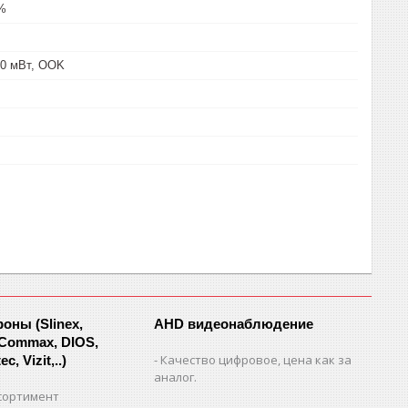
5%
10 мВт, OOK
ны (Slinex,
AHD видеонаблюдение
 Commax, DIOS,
Качество цифровое, цена как за
c, Vizit,..)
аналог.
сортимент