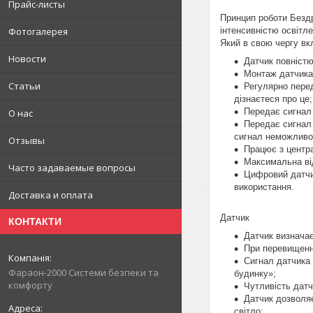
Прайс-листы
Принцип роботи Безд
Фотогалерея
інтенсивністю освітл
Який в свою чергу вк
Новости
Датчик повністю
Монтаж датчика
Статьи
Регулярно перед
дізнаєтеся про це;
Передає сигнал 
О нас
Передає сигнал
сигнал неможливо
Отзывы
Працює з центр
Максимальна від
Часто задаваемые вопросы
Цифровий датчик
використання.
Доставка и оплата
Датчик
КОНТАКТИ
Датчик визначає
При перевищенні
Сигнал датчика 
Фараон-2000 Системи безпеки та
будинку»;
комфорту
Чутливість дат
Датчик дозволяє
світло;