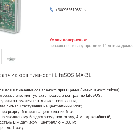
+380962510851
повернення товару протягом 14 днів
за домо
атчик освітленості LifeSOS MX-3L
я для визначення освітленості приміщення (інтенсивності світла);
товий, легко монтується, працює з централлю LifeSOS;
зувати автоматичне вкл./викл. освітлення;
ає сигнали тестування на центральний блок;
про розряд батареї на центральний блок;
по захищеному бездротовому протоколу, 4 млрд. комбінацій;
стань між датчиком і централлю – 300 м;
реї до 1 року.