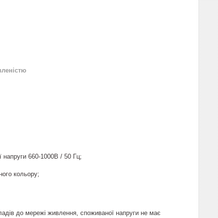
вленістю
 напруги 660-1000В / 50 Гц;
ного кольору;
ладів до мережі живлення, споживаної напруги не має