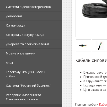
Системи відеоспостереження
Домофони
Сигналізація
Контроль доступу (СКУД)
Джерела та блоки живлення
Мовне оповіщення
Кабель силовий
Акції
Телекомунікаційні шафи і
Використовуєтьс
стійки
Призначений для
3 струменясті ж
Системи "Розумний будинок"
Ізоляція жил — 
Ціна вказана за 
Резервне живлення та
Сонячна енергетика
Принцип роботи
Кабе