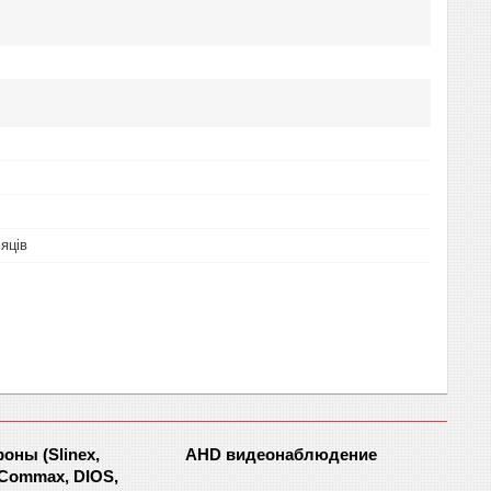
сяців
ны (Slinex,
AHD видеонаблюдение
 Commax, DIOS,