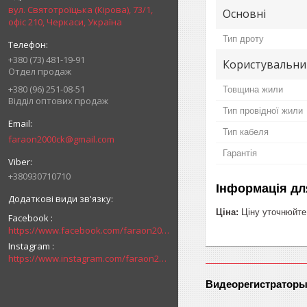
вул. Святотроїцька (Кірова), 73/1,
Основні
офіс 210, Черкаси, Україна
Тип дроту
+380 (73) 481-19-91
Користувальни
Отдел продаж
+380 (96) 251-08-51
Товщина жили
Відділ оптових продаж
Тип провідної жили
Тип кабеля
faraon2000ck@gmail.com
Гарантія
+380930710710
Інформація дл
Ціна:
Ціну уточнюйте
Facebook
https://www.facebook.com/faraon2000ck/
Instagram
https://www.instagram.com/faraon2000com/
Видеорегистраторы