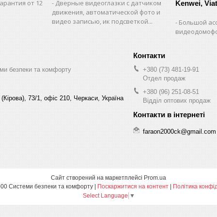
арантия от 12
Дверные видеоглазки с датчиком
Kenwei, Viate
движения, автоматической фото и
видео записью, ик подсветкой...
Большой ас
видеодомофо
ми безпеки та комфорту
+380 (73) 481-19-91
Отдел продаж
+380 (96) 251-08-51
(Кірова), 73/1, офіс 210, Черкаси, Україна
Відділ оптових продаж
faraon2000ck@gmail.com
Сайт створений на маркетплейсі
Prom.ua
Фараон-2000 Системи безпеки та комфорту |
Поскаржитися на контент
|
Політика конфі
Select Language
▼