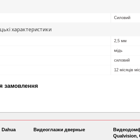
Силовий
цькі характеристики
2,5 мм
мідь
силовий
12 місяців мі
я замовлення
 Dahua
Видеоглазки дверные
Видеодомфо
Qualvision,