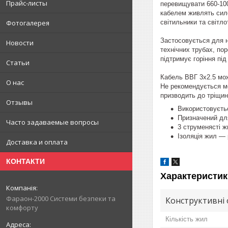
Прайс-листы
перевищувати 660-100
кабелем живлять сило
Фотогалерея
світильники та світл
Застосовується для н
Новости
технічних трубах, пор
підтримує горіння під
Статьи
Кабель ВВГ 3х2.5 мож
О нас
Не рекомендується мон
призводить до тріщин 
Отзывы
Використовуєтьс
Призначений для
Часто задаваемые вопросы
3 струменясті ж
Ізоляція жил — 
Доставка и оплата
КОНТАКТИ
Характеристик
Фараон-2000 Системи безпеки та
Конструктивні 
комфорту
Кількість жил