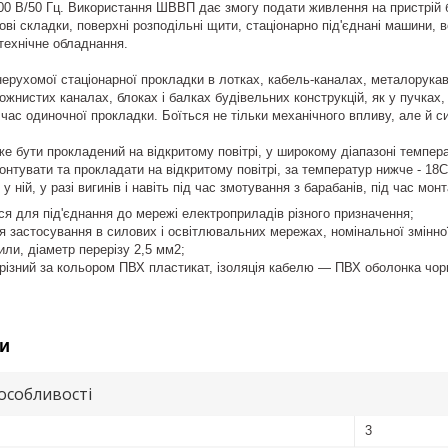
0 В/50 Гц. Використання ШВВП дає змогу подати живлення на пристрій 
ві складки, поверхні розподільні щити, стаціонарно під'єднані машини, в
отехнічне обладнання.
ерухомої стаціонарної прокладки в лотках, кабель-каналах, металорукав
ожнистих каналах, блоках і балках будівельних конструкцій, як у пучках, 
 час одиночної прокладки. Боїться не тільки механічного впливу, але й с
е бути прокладений на відкритому повітрі, у широкому діапазоні темпера
тувати та прокладати на відкритому повітрі, за температур нижче - 18С, 
у ній, у разі вигинів і навіть під час змотування з барабанів, під час мо
я для під'єднання до мережі електроприладів різного призначення;
 застосування в силових і освітлювальних мережах, номінальної змінної
или, діаметр перерізу 2,5 мм2;
різний за кольором ПВХ пластикат, ізоляція кабелю — ПВХ оболонка чор
и
особливості
3