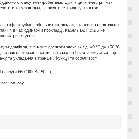
будь-якого класу електробезпеки. Цим мідним електричним
ерстати та механізми, а також електричні установки,
ах, гофротрубах, кабельних естакадах, сталевих і пластикових
так і під час одинарній прокладці. Кабель ВВГ 3х2,5 не
ильних розтягувань.
тури довкілля, яка може досягати значень від -40 °C до +50 °C.
позаяк на морозі, пластичність ізоляції різко знижується, що
нтажу та укладання в траншеї. Функції та особливості
 напруги 660-1000В / 50 Гц;
ного кольору.