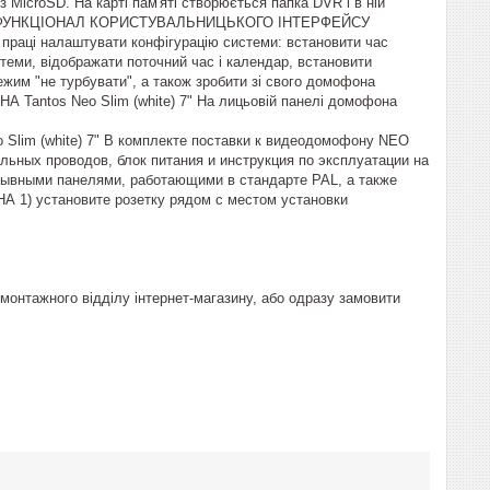
 MicroSD. На карті пам'яті створюється папка DVR і в ній
ується. ФУНКЦІОНАЛ КОРИСТУВАЛЬНИЦЬКОГО ІНТЕРФЕЙСУ
 праці налаштувати конфігурацію системи: встановити час
теми, відображати поточний час і календар, встановити
ежим "не турбувати", а також зробити зі свого домофона
Tantos Neo Slim (white) 7" На лицьовій панелі домофона
lim (white) 7" В комплекте поставки к видеодомофону NEO
ельных проводов, блок питания и инструкция по эксплуатации на
ывными панелями, работающими в стандарте PAL, а также
) установите розетку рядом с местом установки
монтажного відділу інтернет-магазину, або одразу замовити