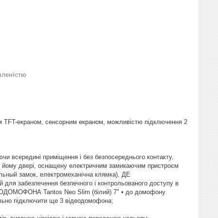
вленістю
им TFT-екраном, сенсорним екраном, можливістю підключення 2
 всередині приміщення і без безпосереднього контакту,
ити йому двері, оснащену електричним замикаючим пристроєм
льный замок, електромеханічна клямка). ДЕ
ля забезпечення безпечного і контрольованого доступу в
ЕОДОМОФОНА Tantos Neo Slim (білий) 7" • до домофону
ельно підключити ще 3 відеодомофона;