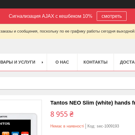
Сигнализация AJAX с кешбеком 10%
смотреть
заказы и сообщения, поскольку по ее графику работы сегодня выходной
ВАРЫ И УСЛУГИ
О НАС
КОНТАКТЫ
ДОСТА
Tantos NEO Slim (white) hands fr
8 955 ₴
Немає в наявності
Код:
sec-1009193