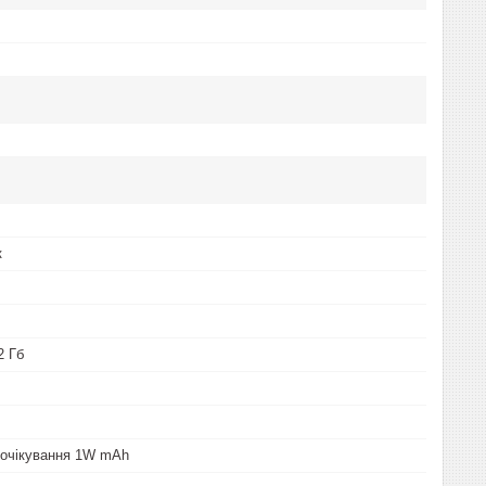
к
2 Гб
 очікування 1W mAh