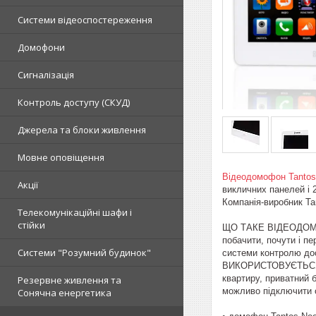
Системи відеоспостереження
Домофони
Сигналізація
Контроль доступу (СКУД)
Джерела та блоки живлення
Мовне оповіщення
Відеодомофон Tantos
Акції
викличних панелей і 2
Компанія-виробник Ta
Телекомунікаційні шафи і
стійки
ЩО ТАКЕ ВІДЕОДОМОФО
побачити, почути і п
Системи "Розумний будинок"
системи контролю дос
ВИКОРИСТОВУЄТЬСЯ ВІ
квартиру, приватний
Резервне живлення та
можливо підключити 
Сонячна енергетика