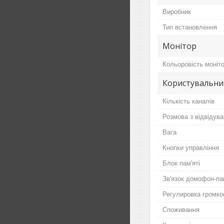
Виробник
Тип встановлення
Монітор
Кольоровість моніт
Користувальни
Кількість каналів
Розмова з відвідув
Вага
Кнопки управління
Блок пам'яті
Зв'язок домофон-па
Регулировка громко
Споживання