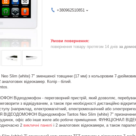
+380962510851
повернення товару протягом 14 днів
за домо
Neo Slim (white) 7" зменшеної товщини (17 мм) з кольоровим 7-дюймов
 аналогових відеокамер. Колір - білий.
ntos.
Н Відеодомофон - переговорний пристрій, який дозволяє, перебуваючи
ереговорити з відвідувачем, а також при необхідності дистанційно відкр
тупу (наприклад, електромагнітний, електромеханічний або электрориге
ДЕОДОМОФОН Відеодомофон Tantos Neo Slim (white) 7" призначений д
 будинок, офіс або інше жиле або робоче приміщення. ФУНКЦІОНАЛ ВІД
одночасно 2
викличні панелі
і 2 аналогових відеокамери, а також парал