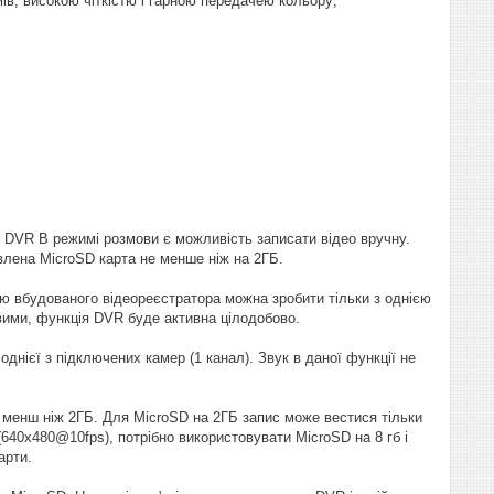
ів, високою чіткістю і гарною передачею кольору;
 DVR В режимі розмови є можливість записати відео вручну.
влена MicroSD карта не менше ніж на 2ГБ.
ою вбудованого відеореєстратора можна зробити тільки з однією
овими, функція DVR буде активна цілодобово.
днієї з підключених камер (1 канал). Звук в даної функції не
е менш ніж 2ГБ. Для MicroSD на 2ГБ запис може вестися тільки
640x480@10fps), потрібно використовувати MicroSD на 8 гб і
арти.