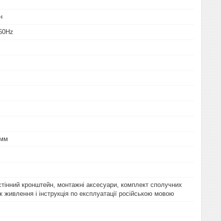
н
-60Hz
7мм
тінний кронштейн, монтажні аксесуари, комплект сполучних
к живлення і інструкція по експлуатації російською мовою