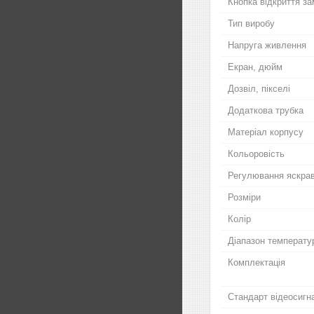
Кнопка відкриття за
Тип виробу
Напруга живлення
Екран, дюйм
Дозвіл, пікселі
Додаткова трубка
Матеріал корпусу
Кольоровість
Регулювання яскрав
Розміри
Колір
Діапазон температу
Комплектація
Стандарт відеосигн