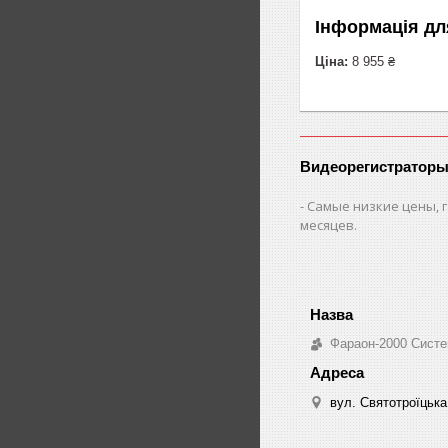
Інформація дл
Ціна:
8 955 ₴
Видеорегистраторы
Самые низкие цены, г
месяцев.
Фараон-2000 Систе
вул. Святотроїцька 