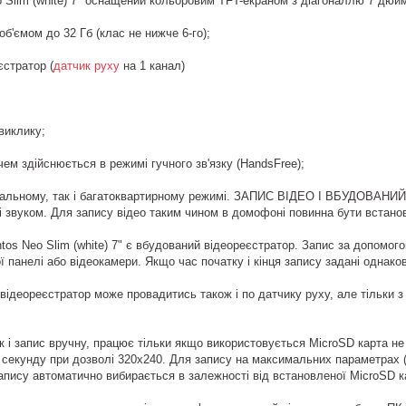
 Slim (white) 7" оснащений кольоровим TFT-екраном з діагоналлю 7 дюйм
об'ємом до 32 Гб (клас не нижче 6-го);
єстратор (
датчик руху
на 1 канал)
виклику;
чем здійснюється в режимі гучного зв'язку (HandsFree);
дуальному, так і багатоквартирному режимі. ЗАПИС ВІДЕО І ВБУДОВАНИЙ
і звуком. Для запису відео таким чином в домофоні повинна бути встано
tos Neo Slim (white) 7" є вбудований відеореєстратор. Запис за допомог
ї панелі або відеокамери. Якщо час початку і кінця запису задані однак
ідеореєстратор може провадитись також і по датчику руху, але тільки з о
к і запис вручну, працює тільки якщо використовується MicroSD карта н
в секунду при дозволі 320х240. Для запису на максимальних параметрах (
запису автоматично вибирається в залежності від встановленої MicroSD к