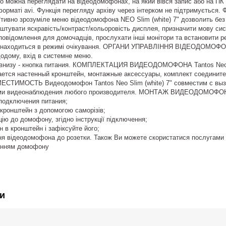
ео можна переглядати на відеодомофонах, на який вівся запис або на ПК з
у форматі avi. Функція перегляду архіву через інтерком не підтрим
уїтивно зрозуміле меню відеодомофона NEO Slim (white) 7" дозволить без
аштувати яскравість/контраст/кольоровість дисплея, призначити мову сис
повідомлення для домочадців, прослухати інші монітори та встановити р
 знаходиться в режимі очікування. ОРГАНИ УПРАВЛІННЯ ВІДЕОДОМОФОНА 
одому, вхід в системне меню.
 внизу - кнопка питания. КОМПЛЕКТАЦИЯ ВИДЕОДОМОФОНА Tantos Neo S
агается настенный кронштейн, монтажные аксессуары, комплект соединит
ЕСТИМОСТЬ Видеодомофон Tantos Neo Slim (white) 7" совместим с выз
ми видеонаблюдения любого производителя. МОНТАЖ ВИДЕОДОМОФОНА 1
подключения питания;
й кронштейн з допомогою саморізів;
цію до домофону, згідно інструкції підключення;
н в кронштейн і зафіксуйте його;
ня відеодомофона до розетки. Також Ви можете скористатися послугами 
енням домофону
и