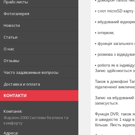
• домофон Tantos Neo
Прайс-листы
• слот microSD карту 
Фотогалерея
• вбудований відеоре
Новости
• інтерком;
Статьи
• функція загального 
О нас
• розмова з відвідува
Отзывы
• робота як в індиві
Запис здійснюється з
Часто задаваемые вопросы
Також в домофоні Tan
Доставка и оплата
підключеної виклично
КОНТАКТИ
Запис на вбудований в
записується.
Функція DVR, також я
Фараон-2000 Системи безпеки та
зі швидкістю 1 кадр 
комфорту
більше. Якість відео