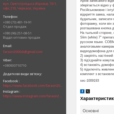
Архів записаного від
вул. Святотроїцька (Кірова), 73/1,
зберігається відео 
офіс 210, Черкаси, Україна
Російськомовне і інт
відкриття замка, нал
будильник, записати 
+380 (73) 481-19-91
фоторамку, коли він
Отдел продаж
розташована кнопка д
На тыльной стороне,
+380 (96) 251-08-51
Відділ оптових продаж
Slim (white) 7" прил
русском языке. СОВМ
аналоговыми камера
видеодомофона для 
faraon2000ck@gmail.com
2) закріпіть настінни
3) під'єднайте комута
4) встановіть домофо
+380930710710
5) підключіть живлен
комплект з встановл
Facebook
sec-1009193
https://www.facebook.com/faraon2000ck/
Instagram
https://www.instagram.com/faraon2000com/
Характеристик
Основні