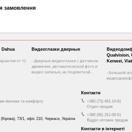
я замовлення
 Dahua
Видеоглазки дверные
Видеодомфо
Qualvision,
арантия от 12
Дверные видеоглазки с датчиком
Kenwei, Viate
движения, автоматической фото и
видео записью, ик подсветкой...
Большой ас
видеодомофо
ми безпеки та комфорту
+380 (73) 481-19-91
Отдел продаж
+380 (96) 251-08-51
(Кірова), 73/1, офіс 210, Черкаси, Україна
Відділ оптових продаж