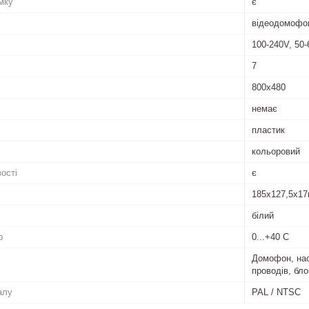
мку
є
відеодомофо
100-240V, 50
7
800х480
немає
пластик
кольоровий
ості
є
185х127,5х1
білий
р
0...+40 С
Домофон, нас
проводів, бло
алу
PAL / NTSC