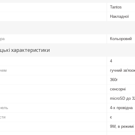
Tantos
Накладної
ора
Кольоровий
цькі характеристики
4
ачем
гучний зв'язо
360г
сенсорні
microSD до 3
нель
4-х провідна
сти
є
9W, в режимі