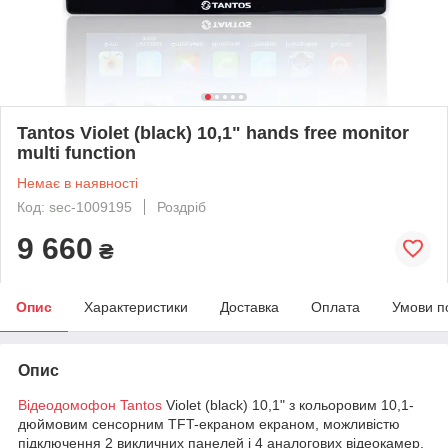
Tantos Violet (black) 10,1" hands free monitor
multi function
Немає в наявності
Код: sec-1009195
Роздріб
9 660
₴
Опис
Характеристики
Доставка
Оплата
Умови п
Опис
Відеодомофон Tantos
Violet (black) 10,1" з кольоровим 10,1-
дюймовим сенсорним TFT-екраном екраном, можливістю
підключення 2 викличних панелей і 4 аналогових відеокамер.