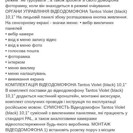
фоторамку, коли він знаходиться в режимі очікування.
ОРГАНИ УПРАВЛІННЯ ВІДЕОДОМОФОНА Tantos Violet (black)
10,1" На лицьовій панелі збоку розташована кнопка живлення.
На сенсорному екрані - значки меню: • вибір викличних
панелей
• вибір камери
• вхід в меню запису відео
• вхід в меню фото
• голосова пошта
• фоторамка
• інтерком
• меню виклику
• меню налаштувань
• вимикання екрана
КОМПЛЕКТАЦІЯ ВІДЕОДОМОФОНА Tantos Violet (black) 10,1"
В комплекті поставки до відеодомофону Tantos Violet (black)
10,1" додається настінний кронштейн, монтажні аксесуари,
комплект сполучних проводів і інструкція по експлуатації
російською мовою. СУМІСНІСТЬ Відеодомофон Tantos Violet
(black) 10,1" сумісний з викличними панелями, які працюють у
стандарті PAL, а також аналоговими камерами
відеоспостереження будь-якого виробника. МОНТАЖ
ВІДЕОДОМОФОНА 1) встановіть розетку поруч з місцем