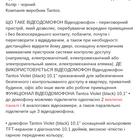
Колір - чорний.
Компанія-виробник Tantos.
ЩО ТАКЕ ВІДЕОДОМОФОН Відеодомофон - переговорний
пристрій, який дозволяє, перебуваючи всередині приміщення
і без безпосереднього контакту, побачити, почути і
переговорити з відвідувачем, а також при необхідності
дистанційно відкрити йому двері, оснащену електричним
замикаючим пристроєм системи контролю доступу
(наприклад, електромагнітний, електромеханічний або
электроригельный замок, електромеханічна клямка). ДЕ
ВИКОРИСТОВУЄТЬСЯ ВІДЕОДОМОФОН Відеодомофон
Tantos Violet (black) 10,1" призначений для забезпечення
безпечного і контрольованого доступу в квартиру, приватний
будинок, офіс або інше жиле або робоче приміщення.
ФУНКЦІОНАЛ ВІДЕОДОМОФОНА Tantos Violet (black) 10,1" •
до домофону можливо підключити одночасно 2
викличні
панелі
і 4 аналогових відеокамери, а також паралельно
підключити ще 3 відеодомофона;
• домофон Tantos Violet (black) 10,1" оснащений кольоровим
TFT-екраном з діагоналлю 10,1 дюймів, високою чіткістю і
гарною передачею кольору;