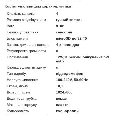
Користувальницькі характеристики
Кількість каналів
4
Розмова з відвідувачем
гучний зв'язок
Вага
810г
Кнопки управління
сенсорні
Блок пам'яті
microSD до 32 Гб
Зв'язок домофон-панель
4-х провідна
Регулировка громкости
є
Споживання
12W, в режимі очікування 5W
mAh
Кнопка відкриття замку
є
Тип виробу
відеодомофон
Напруга живлення
100-240V, 50-60Hz
Екран, дюйм
10,1
Дозвіл, пікселі
1024х600
Додаткова трубка
немає
Матеріал корпусу
пластик
Кольоровість
кольоровий