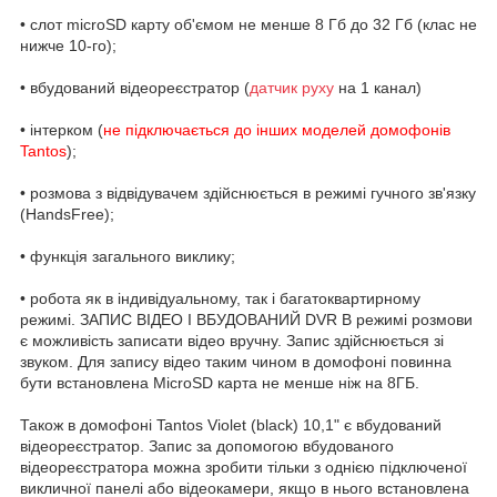
• слот microSD карту об'ємом не менше 8 Гб до 32 Гб (клас не
нижче 10-го);
• вбудований відеореєстратор (
датчик руху
на 1 канал)
• інтерком (
не підключається до інших моделей домофонів
Tantos
);
• розмова з відвідувачем здійснюється в режимі гучного зв'язку
(HandsFree);
• функція загального виклику;
• робота як в індивідуальному, так і багатоквартирному
режимі. ЗАПИС ВІДЕО І ВБУДОВАНИЙ DVR В режимі розмови
є можливість записати відео вручну. Запис здійснюється зі
звуком. Для запису відео таким чином в домофоні повинна
бути встановлена MicroSD карта не менше ніж на 8ГБ.
Також в домофоні Tantos Violet (black) 10,1" є вбудований
відеореєстратор. Запис за допомогою вбудованого
відеореєстратора можна зробити тільки з однією підключеної
викличної панелі або відеокамери, якщо в нього встановлена