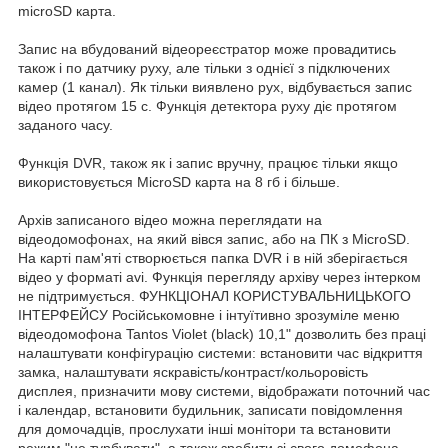
microSD карта.
Запис на вбудований відеореєстратор може провадитись
також і по датчику руху, але тільки з однієї з підключених
камер (1 канал). Як тільки виявлено рух, відбувається запис
відео протягом 15 с. Функція детектора руху діє протягом
заданого часу.
Функція DVR, також як і запис вручну, працює тільки якщо
використовується MicroSD карта на 8 гб і більше.
Архів записаного відео можна переглядати на
відеодомофонах, на який вівся запис, або на ПК з MicroSD.
На карті пам'яті створюється папка DVR і в ній зберігається
відео у форматі avi. Функція перегляду архіву через інтерком
не підтримується. ФУНКЦІОНАЛ КОРИСТУВАЛЬНИЦЬКОГО
ІНТЕРФЕЙСУ Російськомовне і інтуїтивно зрозуміле меню
відеодомофона Tantos Violet (black) 10,1" дозволить без праці
налаштувати конфігурацію системи: встановити час відкриття
замка, налаштувати яскравість/контраст/кольоровість
дисплея, призначити мову системи, відображати поточний час
і календар, встановити будильник, записати повідомлення
для домочадців, прослухати інші монітори та встановити
режим "не турбувати", а також зробити зі свого домофона