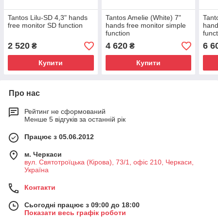
Tantos Lilu-SD 4,3" hands
Tantos Amelie (White) 7"
Tant
free monitor SD function
hands free monitor simple
hand
function
func
2 520
4 620
6 6
₴
₴
Купити
Купити
Про нас
Рейтинг не сформований
Менше 5 відгуків за останній рік
Працює з 05.06.2012
м. Черкаси
вул. Святотроїцька (Кірова), 73/1, офіс 210, Черкаси,
Україна
Контакти
Сьогодні працює з 09:00 до 18:00
Показати весь графік роботи